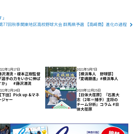
す」
第77回秋季関東地区高校野球大会 群馬県予選 【高崎商】進化の過程
022年1月17日
2021年5月7日
藤沢清流・榎本正樹監督
【横浜隼人 野球部】
「選手の力をいかに伸ば
「変魂勝進」#横浜隼人
すか」 #藤沢清流
022年2月14日
2020年12月25日
【下田】Pick up &マネ
【日体大荏原】『石黒大
ージャー
志（2年＝捕手）主将の
チーム分析』コラム #日
体大荏原