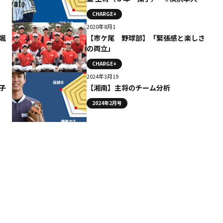
CHARGE+
2020年8月1
颯
【市ケ尾 野球部】「緊張感と楽しさ
の両立」
CHARGE+
2024年3月19
子
【湘南】主将のチーム分析
2024年2月号