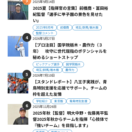
2025年9月14日
2025夏【指揮官の言葉】前橋商・冨田裕
紀監督「選手に甲子園の景色を見せた
い」
2025年8月号
前橋商
埼玉/群馬/栃木版
監督コメント
2026年5月27日
【プロ注目】国学院栃木・農作力（３
年） 攻守に世代屈指のポテンシャルを
秘めるショートストップ
ピックアップ選手
国学院栃木
埼玉/群馬/栃木版
農作力
2026年7月10日
【スタンドレポート】八王子実践が、青
鳥特別支援を応援でサポート。チームの
枠を超えた友情
学校紹介
東京版
青鳥特別支援
2025年11月26日
2025年秋【監督】明大中野・佐藤晃平監
督2025年秋からチームを指揮「心技体で
『強いチーム』を目指します」