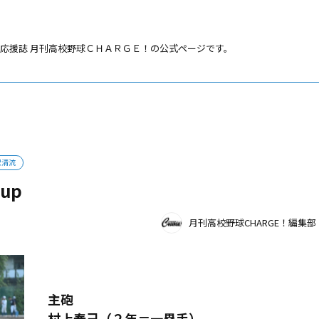
応援誌 月刊高校野球ＣＨＡＲＧＥ！の公式ページです。
沢清流
up
月刊高校野球CHARGE！編集部
主砲
村上泰己（２年＝一塁手）