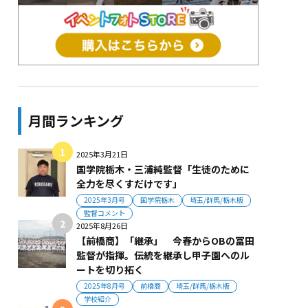
月間ランキング
2025年3月21日
国学院栃木・三浦純監督「生徒のために
全力を尽くすだけです」
2025年3月号
国学院栃木
埼玉/群馬/栃木版
監督コメント
2025年8月26日
【前橋商】「継承」 今春からOBの冨田
監督が指揮。伝統を継承し甲子園へのル
ートを切り拓く
2025年8月号
前橋商
埼玉/群馬/栃木版
学校紹介