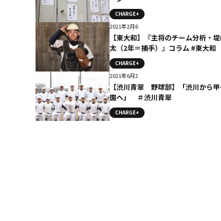
CHARGE+
2021年2月6
【東大和】『主将のチーム分析・堤
太（2年＝捕手）』コラム #東大和
CHARGE+
2021年6月2
【渋川青翠 野球部】「渋川から甲
園へ」 ＃渋川青翠
CHARGE+