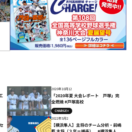
2020年10月12
工
「2020年夏 大会レポート 戸塚」完
全燃焼 #戸塚高校
CHARGE+
2022年5月2
セ
【横浜隼人】主将のチーム分析・前嶋
藍 主将（３年＝捕手） #横浜隼人