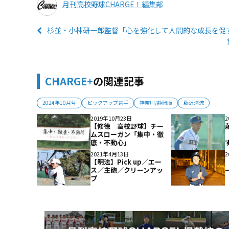
月刊高校野球CHARGE！編集部
杉並・小林研一郎監督「心を強化して人間的な成長を促
CHARGE+
の関連記事
2024年10月号
ピックアップ選手
神奈川/静岡版
藤沢清流
2019年10月23日
2
【修徳 高校野球】チー
ムスローガン「集中・徹
底・不動心」
2021年4月13日
2
【明法】Pick up／エー
ス／主砲／クリーンアッ
プ