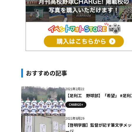
おすすめの記事
2021年2月22
【足利工 野球部】「希望」 #足利
CHARGE+
2021年8月29
【啓明学園】監督が記す筆文字メッ
ージ