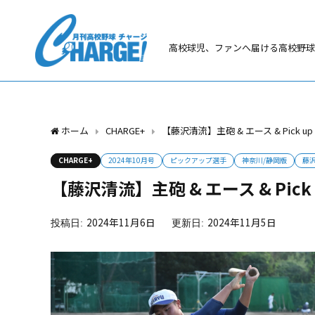
高校球児、ファンへ届ける高校野球
ホーム
CHARGE+
【藤沢清流】主砲 & エース & Pick up
CHARGE+
2024年10月号
ピックアップ選手
神奈川/静岡版
藤
【藤沢清流】主砲 & エース & Pick 
2024年11月6日
2024年11月5日