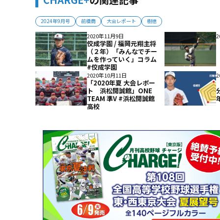
2024年9月号
前橋商
大会レポート
樹徳
2020年11月9日
2
佼成学園 / 福岡元翔主将
（２年）「みんなでチー
ムを作っていく」コラム
#佼成学園
2020年10月11日
2
「2020年夏 大会レポー
ト 浜松開誠館」ONE
TEAM 準V #浜松開誠館
高校