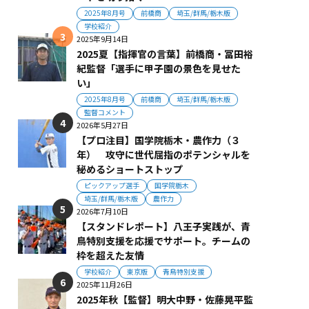
2025年8月号
前橋商
埼玉/群馬/栃木版
学校紹介
2025年9月14日
2025夏【指揮官の言葉】前橋商・冨田裕
紀監督「選手に甲子園の景色を見せた
い」
2025年8月号
前橋商
埼玉/群馬/栃木版
監督コメント
2026年5月27日
【プロ注目】国学院栃木・農作力（３
年） 攻守に世代屈指のポテンシャルを
秘めるショートストップ
ピックアップ選手
国学院栃木
埼玉/群馬/栃木版
農作力
2026年7月10日
【スタンドレポート】八王子実践が、青
鳥特別支援を応援でサポート。チームの
枠を超えた友情
学校紹介
東京版
青鳥特別支援
2025年11月26日
2025年秋【監督】明大中野・佐藤晃平監