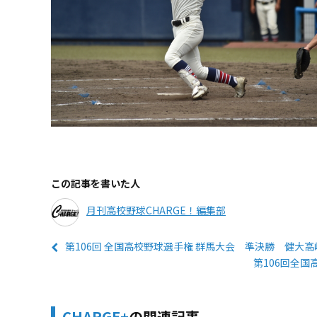
この記事を書いた人
月刊高校野球CHARGE！編集部
第106回 全国高校野球選手権 群馬大会 準決勝 健大高
第106回全
CHARGE+
の関連記事