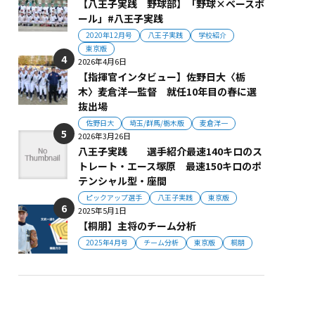
【八王子実践 野球部】「野球×ベースボ
ール」#八王子実践
2020年12月号
八王子実践
学校紹介
東京版
2026年4月6日
【指揮官インタビュー】佐野日大〈栃
木〉麦倉洋一監督 就任10年目の春に選
抜出場
佐野日大
埼玉/群馬/栃木版
麦倉洋一
2026年3月26日
八王子実践 選手紹介最速140キロのス
トレート・エース塚原 最速150キロのポ
テンシャル型・座間
ピックアップ選手
八王子実践
東京版
2025年5月1日
【桐朋】主将のチーム分析
2025年4月号
チーム分析
東京版
桐朋