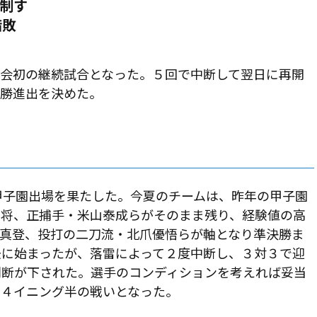
制す
惜敗
大会初の継続試合となった。５回で中断して翌日に再開
決勝進出を決めた。
甲子園出場を果たした。今夏のチームは、昨年の甲子園
主将、正捕手・米山泰成らがそのまま残り、経験値の高
井真登、投打の二刀流・北爪優悟らが軸となり準決勝ま
後に始まったが、落雷によって２度中断し、３対３で迎
判断が下された。選手のコンディションを考えれば妥当
、４イニング半の戦いとなった。