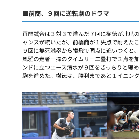
■前商、９回に逆転劇のドラマ
再開試合は３対３で進んだ７回に樹徳が北爪
ャンスが続いたが、前橋商が１失点で耐えた
９回に無死満塁から犠飛で同点に追いつくと
風雅の走者一掃のタイムリー二塁打で３点を
ンドに立つエース清水が９回をきっちりと締
駒を進めた。樹徳は、勝利まであと１イニン