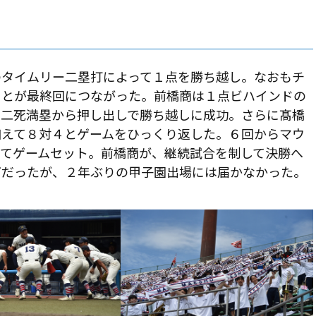
のタイムリー二塁打によって１点を勝ち越し。なおもチ
ことが最終回につながった。前橋商は１点ビハインドの
、二死満塁から押し出しで勝ち越しに成功。さらに髙橋
加えて８対４とゲームをひっくり返した。６回からマウ
めてゲームセット。前橋商が、継続試合を制して決勝へ
グだったが、２年ぶりの甲子園出場には届かなかった。