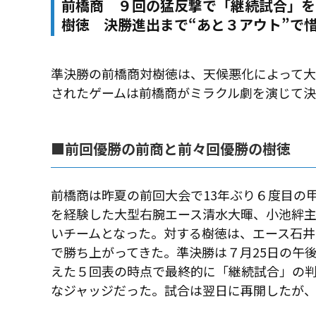
前橋商 ９回の猛反撃で「継続試合」を
樹徳 決勝進出まで“あと３アウト”で
準決勝の前橋商対樹徳は、天候悪化によって
されたゲームは前橋商がミラクル劇を演じて
■前回優勝の前商と前々回優勝の樹徳
前橋商は昨夏の前回大会で13年ぶり６度目の
を経験した大型右腕エース清水大暉、小池絆
いチームとなった。対する樹徳は、エース石
で勝ち上がってきた。準決勝は７月25日の午
えた５回表の時点で最終的に「継続試合」の
なジャッジだった。試合は翌日に再開したが