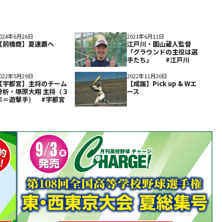
024年6月26日
2021年6月11日
【前橋商】夏連覇へ
江戸川・園山蔵人監督
「グラウンドの主役は選
手たち」 #江戸川
022年5月29日
2022年11月20日
【宇都宮】主将のチーム
【成蹊】Pick up & Wエ
分析・塚原大翔 主将（３
ース
年＝遊撃手） #宇都宮