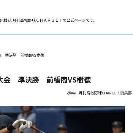
応援誌 月刊高校野球ＣＨＡＲＧＥ！の公式ページです。
大会 準決勝 前橋商VS樹徳
馬大会 準決勝 前橋商VS樹徳
月刊高校野球CHARGE！編集部