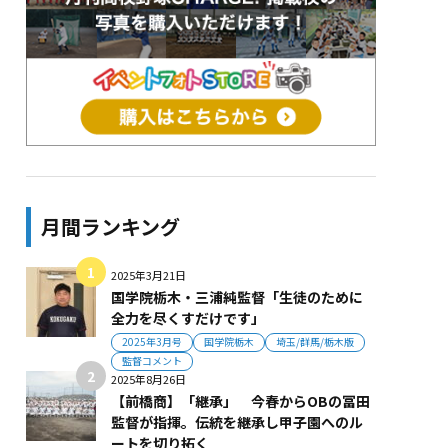
月間ランキング
2025年3月21日
国学院栃木・三浦純監督「生徒のために
全力を尽くすだけです」
2025年3月号
国学院栃木
埼玉/群馬/栃木版
監督コメント
2025年8月26日
【前橋商】「継承」 今春からOBの冨田
監督が指揮。伝統を継承し甲子園へのル
ートを切り拓く