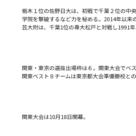
栃木１位の佐野日大は、初戦で千葉２位の中
学院を撃破するなど力を秘める。
2014
年以来
芸大附は、千葉
1
位の専大松戸と対戦し
1991
年
関東・東京の選抜出場枠は６。関東大会でベ
関東ベスト８チームは東京都大会準優勝校と
関東大会は
10
月
18
日開幕。