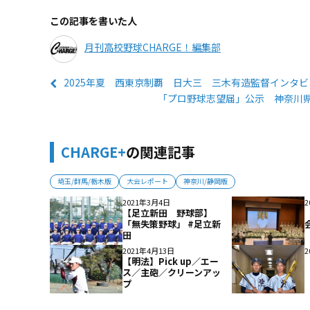
この記事を書いた人
月刊高校野球CHARGE！編集部
2025年夏 西東京制覇 日大三 三木有造監督インタ
「プロ野球志望届」公示 神奈川
CHARGE+
の関連記事
埼玉/群馬/栃木版
大会レポート
神奈川/静岡版
2021年3月4日
2
【足立新田 野球部】
「無失策野球」 #足立新
田
2021年4月13日
2
【明法】Pick up／エー
ス／主砲／クリーンアッ
プ