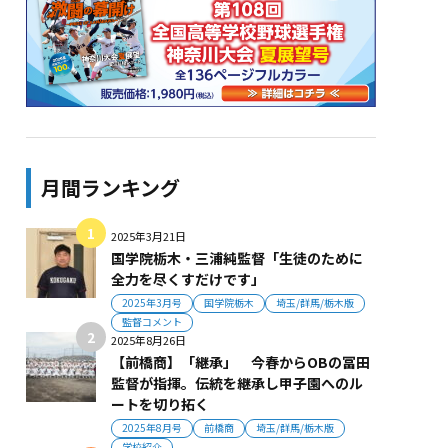
月間ランキング
2025年3月21日
国学院栃木・三浦純監督「生徒のために
全力を尽くすだけです」
2025年3月号
国学院栃木
埼玉/群馬/栃木版
監督コメント
2025年8月26日
【前橋商】「継承」 今春からOBの冨田
監督が指揮。伝統を継承し甲子園へのル
ートを切り拓く
2025年8月号
前橋商
埼玉/群馬/栃木版
学校紹介