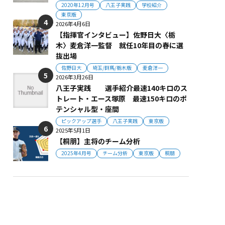
2020年12月号
八王子実践
学校紹介
東京版
2026年4月6日
【指揮官インタビュー】佐野日大〈栃
木〉麦倉洋一監督 就任10年目の春に選
抜出場
佐野日大
埼玉/群馬/栃木版
麦倉洋一
2026年3月26日
八王子実践 選手紹介最速140キロのス
トレート・エース塚原 最速150キロのポ
テンシャル型・座間
ピックアップ選手
八王子実践
東京版
2025年5月1日
【桐朋】主将のチーム分析
2025年4月号
チーム分析
東京版
桐朋