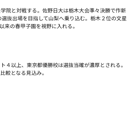
央学院と対戦する。佐野日大は栃木大会準々決勝で作新
の選抜出場を目指して山梨へ乗り込む。栃木２位の文星
以来の春甲子園を視野に入れる。
スト４以上、東京都優勝校は選抜当確が濃厚とされる。
の比較となる見込み。