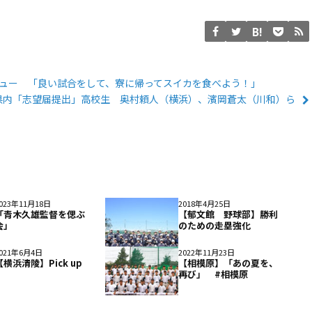
ビュー 「良い試合をして、寮に帰ってスイカを食べよう！」
県内「志望届提出」高校生 奥村頼人（横浜）、濱岡蒼太（川和）ら
023年11月18日
2018年4月25日
「青木久雄監督を偲ぶ
【郁文館 野球部】勝利
会」
のための走塁強化
021年6月4日
2022年11月23日
【横浜清陵】Pick up
【相模原】「あの夏を、
再び」 #相模原