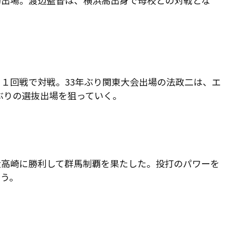
初出場。渡辺監督は、横浜高出身で母校との対戦とな
と１回戦で対戦。
33
年ぶり関東大会出場の法政二は、エ
ぶりの選抜出場を狙っていく。
大高崎に勝利して群馬制覇を果たした。投打のパワーを
戦う。