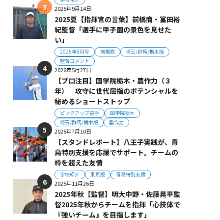
2025年9月14日
2025夏【指揮官の言葉】前橋商・冨田裕
紀監督「選手に甲子園の景色を見せた
い」
2025年8月号
前橋商
埼玉/群馬/栃木版
監督コメント
2026年5月27日
【プロ注目】国学院栃木・農作力（３
年） 攻守に世代屈指のポテンシャルを
秘めるショートストップ
ピックアップ選手
国学院栃木
埼玉/群馬/栃木版
農作力
2026年7月10日
【スタンドレポート】八王子実践が、青
鳥特別支援を応援でサポート。チームの
枠を超えた友情
学校紹介
東京版
青鳥特別支援
2025年11月26日
2025年秋【監督】明大中野・佐藤晃平監
督2025年秋からチームを指揮「心技体で
『強いチーム』を目指します」