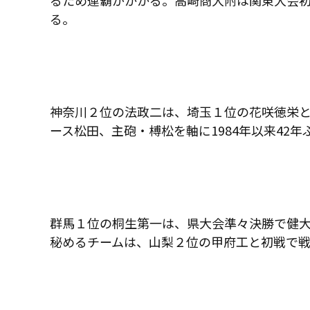
るため連覇がかかる。高崎商大附は関東大会
る。
神奈川２位の法政二は、埼玉１位の花咲徳栄
ース松田、主砲・榑松を軸に
1984
年以来
42
年
群馬１位の桐生第一は、県大会準々決勝で健
秘めるチームは、山梨２位の甲府工と初戦で