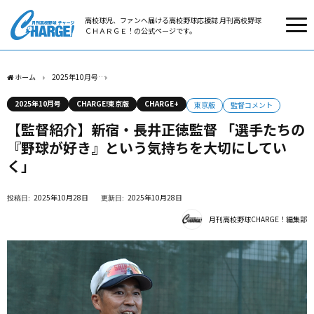
高校球児、ファンへ届ける高校野球応援誌 月刊高校野球
ＣＨＡＲＧＥ！の公式ページです。
ホーム
2025年10月号
【監督紹介】新宿・長井正徳監督 「選手たちの『野球が好き
2025年10月号
CHARGE!東京版
CHARGE+
東京版
監督コメント
【監督紹介】新宿・長井正徳監督 「選手たちの
『野球が好き』という気持ちを大切にしてい
く」
2025年10月28日
2025年10月28日
月刊高校野球CHARGE！編集部