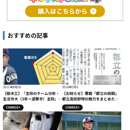
おすすめの記事
2021年8月18
2026年3月5
【栃木工】『主将のチーム分析・
【お知らせ】書籍「都立の挑戦」
生沼令大（3年＝遊撃手）主将』コ
都立高校野球の魅力をまとめた一
ラム 主将のチーム分析 #栃木工
冊。 3月５日付け 朝日新聞に掲
CHARGE+
CHARGE+
載されました