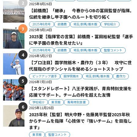
2025年8月26日
【前橋商】「継承」 今春からOBの冨田監督が指揮。
伝統を継承し甲子園へのルートを切り拓く
2025年8月号
前橋商
埼玉/群馬/栃木版
学校紹介
2025年9月14日
2025夏【指揮官の言葉】前橋商・冨田裕紀監督「選手
に甲子園の景色を見せたい」
2025年8月号
前橋商
埼玉/群馬/栃木版
監督コメント
2026年5月27日
【プロ注目】国学院栃木・農作力（３年） 攻守に世
代屈指のポテンシャルを秘めるショートストップ
ピックアップ選手
国学院栃木
埼玉/群馬/栃木版
農作力
2026年7月10日
【スタンドレポート】八王子実践が、青鳥特別支援を
応援でサポート。チームの枠を超えた友情
学校紹介
東京版
青鳥特別支援
2025年11月26日
2025年秋【監督】明大中野・佐藤晃平監督2025年秋
からチームを指揮「心技体で『強いチーム』を目指し
ます」
東京版
監督コメント