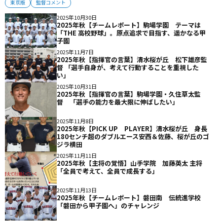
東京版
監督コメント
2025年10月30日
2025年秋【チームレポート】駒場学園 テーマは
「THE 高校野球」。原点追求で目指す、遥かなる甲
子園
2025年11月7日
2025年秋【指揮官の言葉】清水桜が丘 松下雄彦監
督 「選手自身が、考えて行動することを重視した
い」
2025年10月31日
2025年秋【指揮官の言葉】駒場学園・久住草太監
督 「選手の能力を最大限に伸ばしたい」
2025年11月8日
2025年秋【PICK UP PLAYER】清水桜が丘 身長
180センチ超のダブルエース安西＆佐藤、桜が丘のゴ
ジラ横田
2025年11月11日
2025年秋【主将の覚悟】山手学院 加藤英太 主将
「全員で考えて、全員で成長する」
2025年11月13日
2025年秋【チームレポート】磐田南 伝統進学校
「磐田から甲子園へ」のチャレンジ