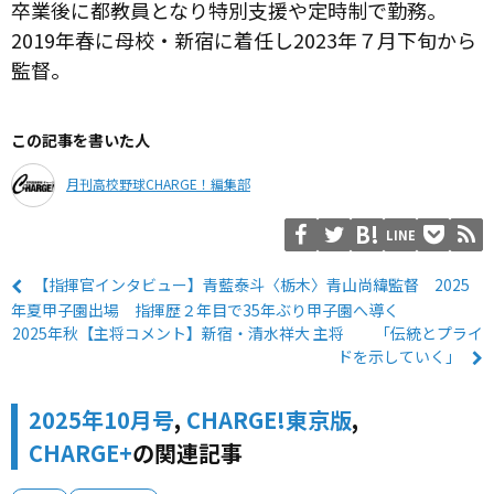
卒業後に都教員となり特別支援や定時制で勤務。
2019年春に母校・新宿に着任し2023年７月下旬から
監督。
この記事を書いた人
月刊高校野球CHARGE！編集部
LINE
【指揮官インタビュー】青藍泰斗〈栃木〉青山尚緯監督 2025
年夏甲子園出場 指揮歴２年目で35年ぶり甲子園へ導く
2025年秋【主将コメント】新宿・清水祥大 主将 「伝統とプライ
ドを示していく」
2025年10月号
,
CHARGE!東京版
,
CHARGE+
の関連記事