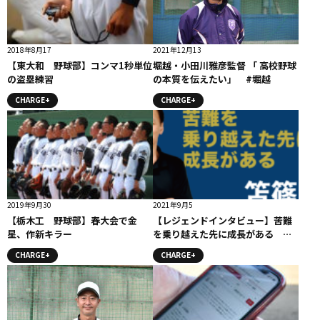
2018年8月17
2021年12月13
【東大和 野球部】コンマ1秒単位
堀越・小田川雅彦監督 「 高校野球
の盗塁練習
の本質を伝えたい」 #堀越
CHARGE+
CHARGE+
2019年9月30
2021年9月5
【栃木工 野球部】春大会で金
【レジェンドインタビュー】苦難
星、作新キラー
を乗り越えた先に成長がある 笘
篠賢治(元ヤクルト、広島）
CHARGE+
CHARGE+