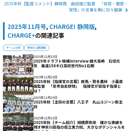
2025年秋【監督コメント】静岡商 曲田雄三監督 「自覚・徹底・
覚悟」の言葉を胸に日々鍛錬
2025年11月号
,
CHARGE! 静岡版
,
CHARGE+
の関連記事
チーム分析
神奈川/静岡版
2025年12月23日
2025年ドラフト候補Interview 健大高崎 石垣元
気 最速158キロ高校世代No1右腕
2025年12月25日
2025年秋【指揮官の言葉】群馬・勢多農林 小暮直
哉監督 「思考自走野球」 指揮官が目指す指導と
は？
2025年11月23日
2025年秋【主将の言葉】八王子 丸山ユジーン新主
将
2025年12月13日
2025年秋【チーム紹介】相模原弥栄 確かな実績を
残す神奈川屈指の県立実力校。大きなポテンシャルを