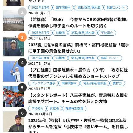
だけです」
2025年3月号
国学院栃木
埼玉/群馬/栃木版
監督コメント
2025年8月26日
【前橋商】「継承」 今春からOBの冨田監督が指揮。
伝統を継承し甲子園へのルートを切り拓く
2025年8月号
前橋商
埼玉/群馬/栃木版
学校紹介
2025年9月14日
2025夏【指揮官の言葉】前橋商・冨田裕紀監督「選手
に甲子園の景色を見せたい」
2025年8月号
前橋商
埼玉/群馬/栃木版
監督コメント
2026年5月27日
【プロ注目】国学院栃木・農作力（３年） 攻守に世
代屈指のポテンシャルを秘めるショートストップ
ピックアップ選手
国学院栃木
埼玉/群馬/栃木版
農作力
2026年7月10日
【スタンドレポート】八王子実践が、青鳥特別支援を
応援でサポート。チームの枠を超えた友情
学校紹介
東京版
青鳥特別支援
2025年11月26日
2025年秋【監督】明大中野・佐藤晃平監督2025年秋
からチームを指揮「心技体で『強いチーム』を目指し
ます」