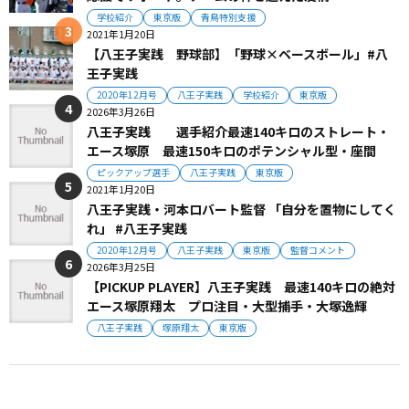
学校紹介
東京版
青鳥特別支援
2021年1月20日
【八王子実践 野球部】「野球×ベースボール」#八
王子実践
2020年12月号
八王子実践
学校紹介
東京版
2026年3月26日
八王子実践 選手紹介最速140キロのストレート・
エース塚原 最速150キロのポテンシャル型・座間
ピックアップ選手
八王子実践
東京版
2021年1月20日
八王子実践・河本ロバート監督 「自分を置物にしてく
れ」 #八王子実践
2020年12月号
八王子実践
東京版
監督コメント
2026年3月25日
【PICKUP PLAYER】八王子実践 最速140キロの絶対
エース塚原翔太 プロ注目・大型捕手・大塚逸輝
八王子実践
塚原翔太
東京版