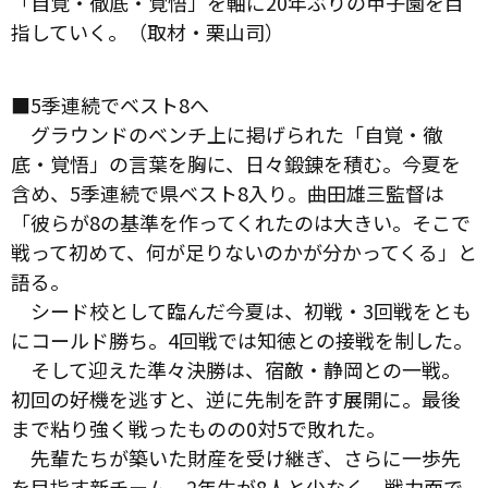
「自覚・徹底・覚悟」を軸に20年ぶりの甲子園を目
指していく。（取材・栗山司）
■5季連続でベスト8へ
グラウンドのベンチ上に掲げられた「自覚・徹
底・覚悟」の言葉を胸に、日々鍛錬を積む。今夏を
含め、5季連続で県ベスト8入り。曲田雄三監督は
「彼らが8の基準を作ってくれたのは大きい。そこで
戦って初めて、何が足りないのかが分かってくる」と
語る。
シード校として臨んだ今夏は、初戦・3回戦をとも
にコールド勝ち。4回戦では知徳との接戦を制した。
そして迎えた準々決勝は、宿敵・静岡との一戦。
初回の好機を逃すと、逆に先制を許す展開に。最後
まで粘り強く戦ったものの0対5で敗れた。
先輩たちが築いた財産を受け継ぎ、さらに一歩先
を目指す新チーム。2年生が8人と少なく、戦力面で