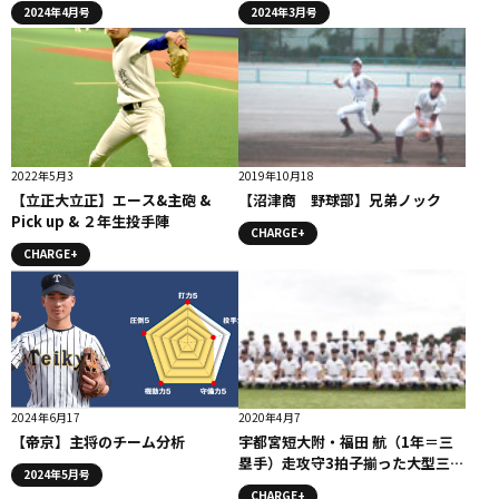
2024年4月号
2024年3月号
2022年5月3
2019年10月18
【立正大立正】エース&主砲 &
【沼津商 野球部】兄弟ノック
Pick up & ２年生投手陣
CHARGE+
CHARGE+
2024年6月17
2020年4月7
【帝京】主将のチーム分析
宇都宮短大附・福田 航（1年＝三
塁手）走攻守3拍子揃った大型三塁
2024年5月号
手/「進化の証」コラム
CHARGE+