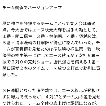
チーム競争でバージョンアップ
夏に強さを発揮するチームにとって春大会は通過
点。今大会ではエース秋元大輝を投手の軸として、
１番・関口瑞生、３番・林佑磨、４番・塚越瑛汰、
５番・清水洸輔の打撃陣が得点に絡んでいった。チ
ームが真骨頂を見せたのは準決勝の桐生第一戦。秋
優勝の桐生第一に対してエース秋元が７安打９奪三
振で２対０の完封ショー。勝負強さを備える１番・
関口瑞が２本のタイムリーを放つ２打点で勝利に貢
献した。
翌日連戦となった決勝戦では、エース秋元が登板せ
ずに総力で戦ったが、４対
17
とチーム力の差を見せ
つけられた。チーム全体の底上げは課題になるが、