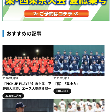
おすすめの記事
2026年1月28
2023年2月22
【PICKUP PLAYER】市ケ尾 平
【橘】「集中力」
野遥大主将、エース大塚遼ら期待
CHARGE+
の世代が最高、最強への挑戦で頂
2026年１月号
点を狙う。