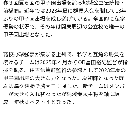
春３回夏６回の甲子園出場を誇る地域公立伝統校・
前橋商。近年では
2023
年夏に群馬大会を制して
13
年
ぶりの甲子園出場を成し遂げている。全国的に私学
優勢の状況で、その年は関東周辺の公立校で唯一の
甲子園出場となった。
高校野球強豪が集まる上州で、私学と互角の勝負を
続けるチームは
2025
年４月から
OB
冨田裕紀監督が指
揮を執る。住吉信篤前監督の参謀として
2023
年夏の
甲子園出場の大きな力となった。夏初陣となった昨
夏は準々決勝で農大二に屈した。新チームはメンバ
ーが大きく入れ替わったが湯浅奏太主将を軸に編
成。昨秋はベスト４となった。