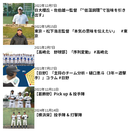
2022年12月7日
日大櫻丘・佐伯雄一監督 「“低温調理”で旨味を引き
出す」
2022年5月15日
東京・松下浩志監督 「本気の意味を伝えたい」 #東
京
2021年2月7日
【高崎北 野球部】「序列変動」 #高崎北
2021年7月17日
【日野】『主将のチーム分析・樋口恵斗（3年＝遊撃
手）』コラム #日野
2022年12月11日
【葛飾野】Pick up & 投手陣
2024年11月14日
【横浜栄】投手陣 & 打撃陣