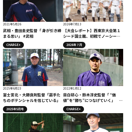
2021年5月26
2026年7月13
武相・豊田圭史監督「 身が引き締
【大会レポート】西東京大会第１
まる思い」 #武相
シード国士舘、初戦でノーシード
強豪・創価に敗れる。
CHARGE+
2026年７月
2025年6月23
2022年1月12
富士宮北・大勝良則監督「選手た
目白研心・鈴木淳史監督「 “価
ちのポテンシャルを信じている」
値”を“勝ち”につなげていく」 #
目白研心
2025年5月号
CHARGE+