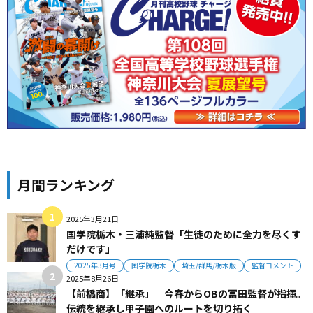
月間ランキング
2025年3月21日
国学院栃木・三浦純監督「生徒のために全力を尽くす
だけです」
2025年3月号
国学院栃木
埼玉/群馬/栃木版
監督コメント
2025年8月26日
【前橋商】「継承」 今春からOBの冨田監督が指揮。
伝統を継承し甲子園へのルートを切り拓く