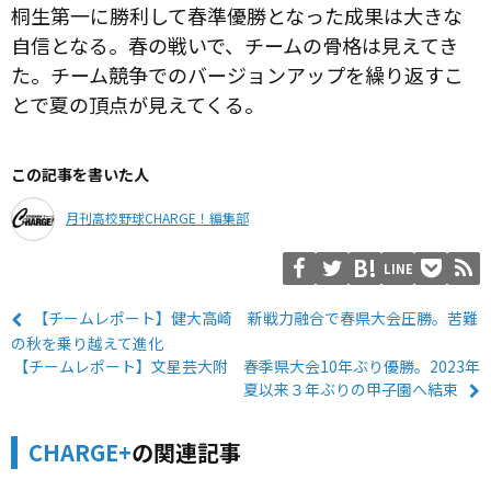
桐生第一に勝利して春準優勝となった成果は大きな
自信となる。春の戦いで、チームの骨格は見えてき
た。チーム
競争での
バージョンアップを繰り返すこ
とで夏の
頂点が見えてくる。
この記事を書いた人
月刊高校野球CHARGE！編集部
LINE
【チームレポート】健大高崎 新戦力融合で春県大会圧勝。苦難
の秋を乗り越えて進化
【チームレポート】文星芸大附 春季県大会10年ぶり優勝。2023年
夏以来３年ぶりの甲子園へ結束
CHARGE+
の関連記事