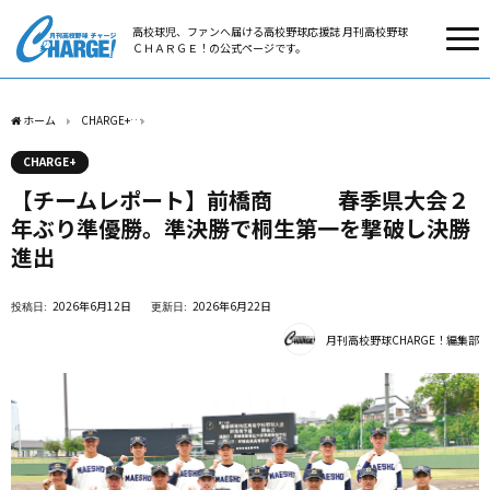
高校球児、ファンへ届ける高校野球応援誌 月刊高校野球
ＣＨＡＲＧＥ！の公式ページです。
ホーム
CHARGE+
【チームレポート】前橋商 春季県大会２年ぶり準優勝。準決勝
CHARGE+
【チームレポート】前橋商 春季県大会２
年ぶり準優勝。準決勝で桐生第一を撃破し決勝
進出
2026年6月12日
2026年6月22日
月刊高校野球CHARGE！編集部