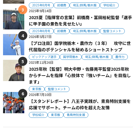
2025年8月号
前橋商
埼玉/群馬/栃木版
学校紹介
2025年9月14日
2025夏【指揮官の言葉】前橋商・冨田裕紀監督「選手
に甲子園の景色を見せたい」
2025年8月号
前橋商
埼玉/群馬/栃木版
監督コメント
2026年5月27日
【プロ注目】国学院栃木・農作力（３年） 攻守に世
代屈指のポテンシャルを秘めるショートストップ
ピックアップ選手
国学院栃木
埼玉/群馬/栃木版
農作力
2025年11月26日
2025年秋【監督】明大中野・佐藤晃平監督2025年秋
からチームを指揮「心技体で『強いチーム』を目指し
ます」
東京版
監督コメント
2026年7月10日
【スタンドレポート】八王子実践が、青鳥特別支援を
応援でサポート。チームの枠を超えた友情
学校紹介
東京版
青鳥特別支援