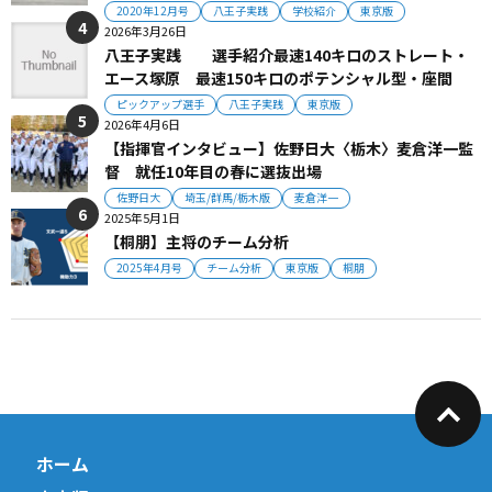
2020年12月号
八王子実践
学校紹介
東京版
2026年3月26日
八王子実践 選手紹介最速140キロのストレート・
エース塚原 最速150キロのポテンシャル型・座間
ピックアップ選手
八王子実践
東京版
2026年4月6日
【指揮官インタビュー】佐野日大〈栃木〉麦倉洋一監
督 就任10年目の春に選抜出場
佐野日大
埼玉/群馬/栃木版
麦倉洋一
2025年5月1日
【桐朋】主将のチーム分析
2025年4月号
チーム分析
東京版
桐朋
ホーム