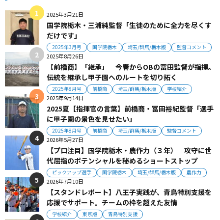
2025年3月21日
国学院栃木・三浦純監督「生徒のために全力を尽くす
だけです」
2025年3月号
国学院栃木
埼玉/群馬/栃木版
監督コメント
2025年8月26日
【前橋商】「継承」 今春からOBの冨田監督が指揮。
伝統を継承し甲子園へのルートを切り拓く
2025年8月号
前橋商
埼玉/群馬/栃木版
学校紹介
2025年9月14日
2025夏【指揮官の言葉】前橋商・冨田裕紀監督「選手
に甲子園の景色を見せたい」
2025年8月号
前橋商
埼玉/群馬/栃木版
監督コメント
2026年5月27日
【プロ注目】国学院栃木・農作力（３年） 攻守に世
代屈指のポテンシャルを秘めるショートストップ
ピックアップ選手
国学院栃木
埼玉/群馬/栃木版
農作力
2026年7月10日
【スタンドレポート】八王子実践が、青鳥特別支援を
応援でサポート。チームの枠を超えた友情
学校紹介
東京版
青鳥特別支援