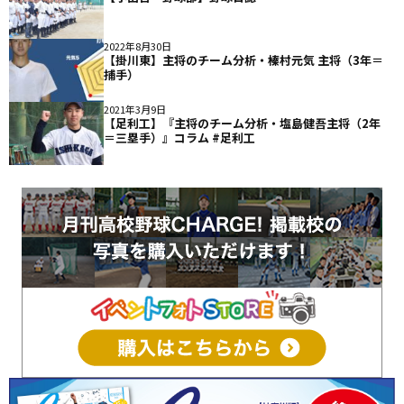
2022年8月30日
【掛川東】主将のチーム分析・榛村元気 主将（3年＝
捕手）
2021年3月9日
【足利工】『主将のチーム分析・塩島健吾主将（2年
＝三塁手）』コラム #足利工