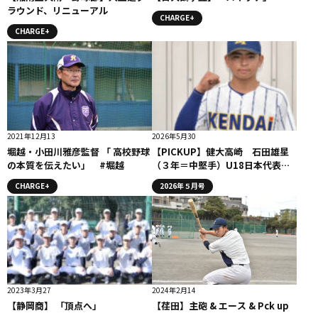
ラウンド、リニューアル
CHARGE+
CHARGE+
2021年12月13
2026年5月30
堀越・小田川雅彦監督 「 高校野球
【PICKUP】健大高崎 石田雄星
の本質を伝えたい」 #堀越
（３年＝中堅手）U18日本代表候
補 苦悩の秋から進化の春、そし
CHARGE+
2026年５月号
て飛躍の夏へ
2023年3月27
2024年2月14
【静岡商】 「頂点へ」
【荏田】主砲 & エース & Pck up