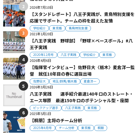
2026年7月10日
【スタンドレポート】八王子実践が、青鳥特別支援を
応援でサポート。チームの枠を超えた友情
学校紹介
東京版
青鳥特別支援
2021年1月20日
【八王子実践 野球部】「野球×ベースボール」#八
王子実践
2020年12月号
八王子実践
学校紹介
東京版
2026年4月6日
【指揮官インタビュー】佐野日大〈栃木〉麦倉洋一監
督 就任10年目の春に選抜出場
佐野日大
埼玉/群馬/栃木版
麦倉洋一
2026年3月26日
八王子実践 選手紹介最速140キロのストレート・
エース塚原 最速150キロのポテンシャル型・座間
ピックアップ選手
八王子実践
東京版
2025年5月1日
【桐朋】主将のチーム分析
2025年4月号
チーム分析
東京版
桐朋