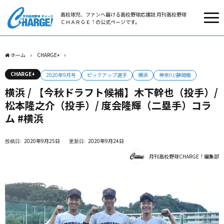
高校球児、ファンへ届ける高校野球応援誌 月刊高校野球
ＣＨＡＲＧＥ！の公式ページです。
ホーム
CHARGE+
横浜 / 【今秋ドラフト候補】木下幹也（投手）/ 松本隆之介（投手）
CHARGE+
2020年9月号
ピックアップ選手
横浜
神奈川/静岡版
横浜 / 【今秋ドラフト候補】木下幹也（投手）/
松本隆之介（投手）/ 度会隆輝（二塁手）コラ
ム #横浜
2020年9月25日
2020年9月24日
月刊高校野球CHARGE！編集部