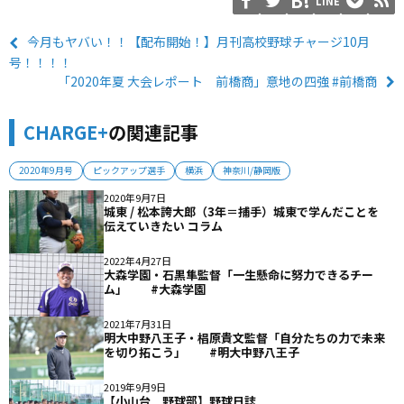
LINE
今月もヤバい！！【配布開始！】月刊高校野球チャージ10月
号！！！！
「2020年夏 大会レポート 前橋商」意地の四強 #前橋商
CHARGE+
の関連記事
2020年9月号
ピックアップ選手
横浜
神奈川/静岡版
2020年9月7日
城東 / 松本誇大郎（3年＝捕手）城東で学んだことを
伝えていきたい コラム
2022年4月27日
大森学園・石黒隼監督「一生懸命に努力できるチー
ム」 #大森学園
2021年7月31日
明大中野八王子・椙原貴文監督「自分たちの力で未来
を切り拓こう」 #明大中野八王子
2019年9月9日
【小山台 野球部】野球日誌