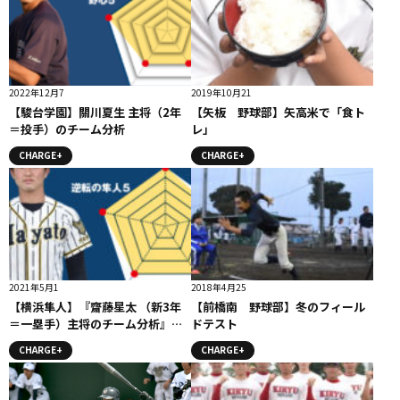
2022年12月7
2019年10月21
【駿台学園】關川夏生 主将（2年
【矢板 野球部】矢高米で「食ト
＝投手）のチーム分析
レ」
CHARGE+
CHARGE+
2021年5月1
2018年4月25
【横浜隼人】『齋藤星太 （新3年
【前橋南 野球部】冬のフィール
＝一塁手）主将のチーム分析』コ
ドテスト
ラム #横浜隼人
CHARGE+
CHARGE+