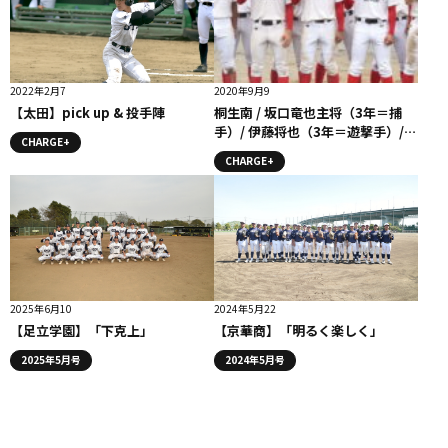
2022年2月7
2020年9月9
【太田】pick up & 投手陣
桐生南 / 坂口竜也主将（3年＝捕
手）/ 伊藤将也（3年＝遊撃手）/
CHARGE+
大田卓弥（3年＝外野手） コラム
CHARGE+
2025年6月10
2024年5月22
【足立学園】「下克上」
【京華商】「明るく楽しく」
2025年5月号
2024年5月号