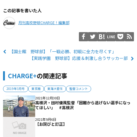
この記事を書いた人
月刊高校野球CHARGE！編集部
LINE
【国士館 野球部】「一戦必勝、初戦に全力を尽くす」
【実践学園 野球部】応援＆刺激し合うサッカー部
CHARGE+
の関連記事
2019年3月号
東京版
東海大菅生
監督コメント
2021年12月30日
高根沢・田村優風監督「困難から逃げない選手になっ
てほしい」 #高根沢
2021年9月6日
【お詫びと訂正】