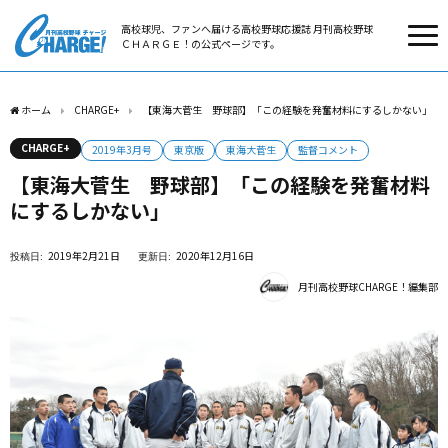
高校球児、ファンへ届ける高校野球応援誌 月刊高校野球
ＣＨＡＲＧＥ！の公式ページです。
ホーム
CHARGE+
【東海大菅生 野球部】「この経験を発奮材料にするしかない」
CHARGE+
2019年3月号
東京版
東海大菅生
監督コメント
【東海大菅生 野球部】「この経験を発奮材料
にするしかない」
2019年2月21日
2020年12月16日
月刊高校野球CHARGE！編集部