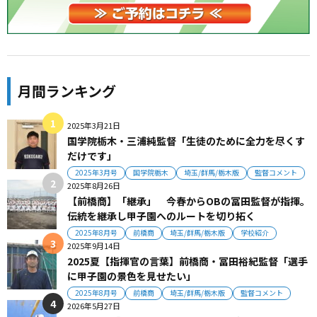
月間ランキング
2025年3月21日
国学院栃木・三浦純監督「生徒のために全力を尽くす
だけです」
2025年3月号
国学院栃木
埼玉/群馬/栃木版
監督コメント
2025年8月26日
【前橋商】「継承」 今春からOBの冨田監督が指揮。
伝統を継承し甲子園へのルートを切り拓く
2025年8月号
前橋商
埼玉/群馬/栃木版
学校紹介
2025年9月14日
2025夏【指揮官の言葉】前橋商・冨田裕紀監督「選手
に甲子園の景色を見せたい」
2025年8月号
前橋商
埼玉/群馬/栃木版
監督コメント
2026年5月27日