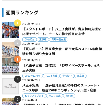
週間ランキング
2026年7月10日
【スタンドレポート】八王子実践が、青鳥特別支援を
応援でサポート。チームの枠を超えた友情
学校紹介
東京版
青鳥特別支援
2026年7月17日
【夏レポート】西東京大会 都市大高ベスト16進出 接
戦を勝ち切り大会３勝
2021年1月20日
【八王子実践 野球部】「野球×ベースボール」#八
王子実践
2020年12月号
八王子実践
学校紹介
東京版
2026年3月26日
八王子実践 選手紹介最速140キロのストレート・
エース塚原 最速150キロのポテンシャル型・座間
ピックアップ選手
八王子実践
東京版
2026年4月6日