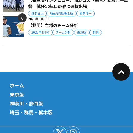
【指揮官インタビュー】佐野日大〈栃木〉麦倉洋一監
督 就任10年目の春に選抜出場
佐野日大
埼玉/群馬/栃木版
麦倉洋一
2025年5月1日
【桐朋】主将のチーム分析
2025年4月号
チーム分析
東京版
桐朋
ホーム
東京版
神奈川・静岡版
埼玉・群馬・栃木版