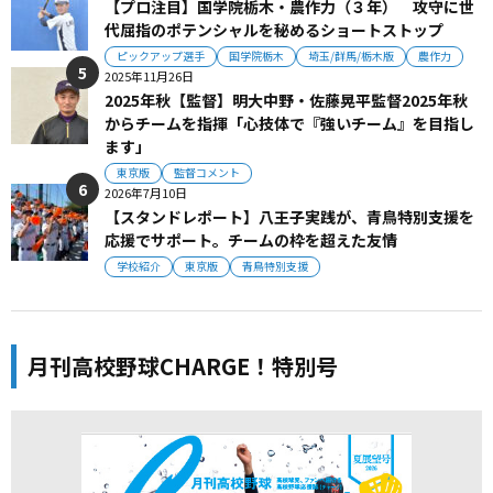
【プロ注目】国学院栃木・農作力（３年） 攻守に世
代屈指のポテンシャルを秘めるショートストップ
ピックアップ選手
国学院栃木
埼玉/群馬/栃木版
農作力
2025年11月26日
2025年秋【監督】明大中野・佐藤晃平監督2025年秋
からチームを指揮「心技体で『強いチーム』を目指し
ます」
東京版
監督コメント
2026年7月10日
【スタンドレポート】八王子実践が、青鳥特別支援を
応援でサポート。チームの枠を超えた友情
学校紹介
東京版
青鳥特別支援
月刊高校野球CHARGE！特別号