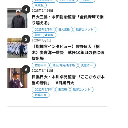
東京版
2025年2月26日
日大三島・永田裕治監督「全員野球で乗
り越える」
2025年2月号
日大三島
監督コメント
神奈川/静岡版
2026年4月6日
【指揮官インタビュー】佐野日大〈栃
木〉麦倉洋一監督 就任10年目の春に選
抜出場
佐野日大
埼玉/群馬/栃木版
麦倉洋一
2022年6月11日
目黒日大・木川卓見監督 「ここからが本
当の勝負」 #目黒日大
2022年5月号
東京版
監督コメント
目黒日大