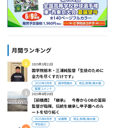
月間ランキング
2025年3月21日
国学院栃木・三浦純監督「生徒のために
全力を尽くすだけです」
2025年3月号
国学院栃木
埼玉/群馬/栃木版
監督コメント
2025年8月26日
【前橋商】「継承」 今春からOBの冨田
監督が指揮。伝統を継承し甲子園へのル
ートを切り拓く
2025年8月号
前橋商
埼玉/群馬/栃木版
学校紹介