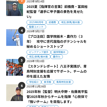
2025年9月14日
2025夏【指揮官の言葉】前橋商・冨田裕
紀監督「選手に甲子園の景色を見せた
い」
2025年8月号
前橋商
埼玉/群馬/栃木版
監督コメント
2026年5月27日
【プロ注目】国学院栃木・農作力（３
年） 攻守に世代屈指のポテンシャルを
秘めるショートストップ
ピックアップ選手
国学院栃木
埼玉/群馬/栃木版
農作力
2026年7月10日
【スタンドレポート】八王子実践が、青
鳥特別支援を応援でサポート。チームの
枠を超えた友情
学校紹介
東京版
青鳥特別支援
2025年11月26日
2025年秋【監督】明大中野・佐藤晃平監
督2025年秋からチームを指揮「心技体で
『強いチーム』を目指します」