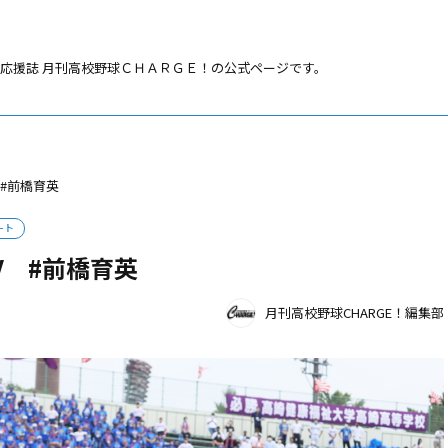
応援誌 月刊高校野球ＣＨＡＲＧＥ！の公式ページです。
#前橋育英
ート
V #前橋育英
月刊高校野球CHARGE！編集部