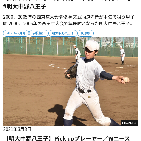
#明大中野八王子
2000、2005年の西東京大会準優勝 文武両道名門が本気で狙う甲子
園 2000、2005年の西東京大会で準優勝となった明大中野八王子。
椙原貴文監督のもと地力をつけるチームは、本気で甲子園を狙える
2021年2月号
学校紹介
明大中野八王子
東京版
ところまで辿り着いている。 (2021年2月号掲載) ■OB指揮官のチャ
レンジ 八王子郊外の専用グラウンドには活気があふ...
CHARGE+
2021年3月3日
【明大中野八王子】Pick upプレーヤー／Wエース