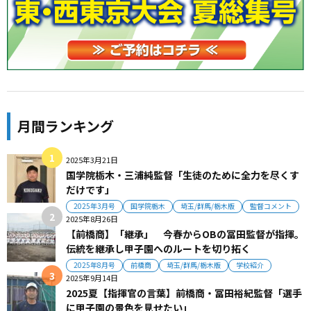
月間ランキング
2025年3月21日
国学院栃木・三浦純監督「生徒のために全力を尽くす
だけです」
2025年3月号
国学院栃木
埼玉/群馬/栃木版
監督コメント
2025年8月26日
【前橋商】「継承」 今春からOBの冨田監督が指揮。
伝統を継承し甲子園へのルートを切り拓く
2025年8月号
前橋商
埼玉/群馬/栃木版
学校紹介
2025年9月14日
2025夏【指揮官の言葉】前橋商・冨田裕紀監督「選手
に甲子園の景色を見せたい」