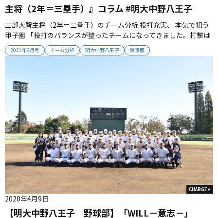
主将（2年＝三塁手）』コラム #明大中野八王子
三部大智主将（2年＝三塁手）のチーム分析 投打充実、 本気で狙う
甲子園 「投打のバランスが整ったチームになってきました。打撃は
１番須江陽海、４番築地星流が軸で、どこからでも得点が奪えま
2021年2月号
チーム分析
明大中野八王子
東京版
す。黒島拓実、井上仁の両左腕がいる投手陣には自信があります。
僕たちの代で甲子園出場を果たして、明大中野八王子の学校名を全
国に広めたいと思...
CHARGE+
2020年4月9日
【明大中野八王子 野球部】「WILL－意志－」