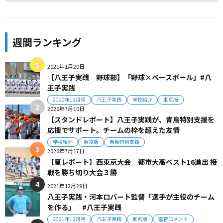
週間ランキング
2021年1月20日
【八王子実践 野球部】「野球×ベースボール」#八
王子実践
2020年12月号
八王子実践
学校紹介
東京版
2026年7月10日
【スタンドレポート】八王子実践が、青鳥特別支援を
応援でサポート。チームの枠を超えた友情
学校紹介
東京版
青鳥特別支援
2026年7月17日
【夏レポート】西東京大会 都市大高ベスト16進出 接
戦を勝ち切り大会３勝
2021年12月29日
八王子実践・河本ロバート監督「選手が主役のチーム
を作る」 #八王子実践
2021年12月号
八王子実践
東京版
監督コメント