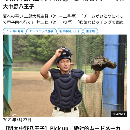
大中野八王子
夏への誓い 三部大智主将（3年＝三塁手）「チームがひとつになっ
て甲子園へ行く」 井上仁（3年＝投手）「強気なピッチングで西東
京制覇を狙う」 築地星流（3年＝一塁手）「フルスイングで勝利に
2021年7月号
ピックアップ選手
明大中野八王子
東京版
貢献したい」 須江陽海（3年＝遊撃手）「１番打者としてチームを
盛り上げる」...
CHARGE+
2021年7月23日
【明大中野八王子】Pick up／絶対的ムードメーカ