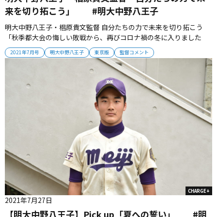
来を切り拓こう」 #明大中野八王子
明大中野八王子・椙原貴文監督 自分たちの力で未来を切り拓こう
「秋季都大会の悔しい敗戦から、再びコロナ禍の冬に入りました
が、選手たちは気持ちを切らすことなく努力し続けてきました。今
2021年7月号
明大中野八王子
東京版
監督コメント
年は勝たなければいけないチームというよりも、勝ってほしいチー
ム。自分たちの力で未来を切り拓いてくれることを願っています」
【監督プロフィール...
CHARGE+
2021年7月27日
【明大中野八王子】Pick up「夏への誓い」 #明