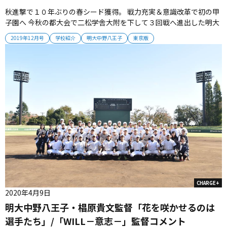
秋進撃で１０年ぶりの春シード獲得。 戦力充実＆意識改革で初の甲
子園へ 今秋の都大会で二松学舎大附を下して３回戦へ進出した明大
中野八王子。 大きなポテンシャルを秘めるチームは、さらなる飛躍
2019年12月号
学校紹介
明大中野八王子
東京版
の予感が漂っている。 （取材・伊藤寿学） ■ 2000、2005年夏に西
東京準優勝 今秋の進撃は、春・夏ブレイクの予兆だ。 2000、...
CHARGE+
2020年4月9日
明大中野八王子・椙原貴文監督「花を咲かせるのは
選手たち」/「WILL－意志－」監督コメント