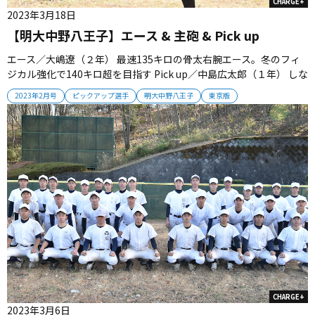
CHARGE+
2023年3月18日
【明大中野八王子】エース & 主砲 & Pick up
エース／大嶋遼（２年） 最速135キロの骨太右腕エース。冬のフィ
ジカル強化で140キロ超を目指す Pick up／中島広太郎（１年） しな
やかな腕の振りから伸びのあるストレートを投げ込む「未完の大
2023年2月号
ピックアップ選手
明大中野八王子
東京版
器」 主砲／西川幸史朗（２年＝右翼手） 打撃センスと長打力を備え
る絶対的な存在。勝負強い打撃でチームを牽引する...
CHARGE+
2023年3月6日