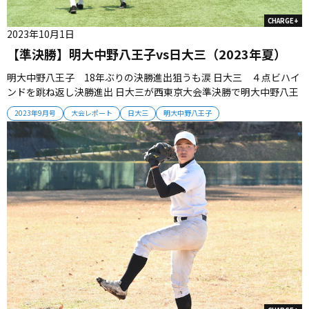
CHARGE+
2023年10月1日
【準決勝】明大中野八王子vs日大三（2023年夏）
明大中野八王子 18年ぶりの決勝進出狙うも涙 日大三 ４点ビハイ
ンドを跳ね返し決勝進出 日大三が西東京大会準決勝で明大中野八王
子を破って決勝進出を決めた。明大中野八王子は18年ぶりの決勝進
2023年9月号
大会レポート
日大三
明大中野八王子
出、悲願の甲子園初出場を狙ったが、無念の敗戦となった。 ■今大
会で快進撃をみせた「明八」 明大中野八王子は今大会で快進撃をみ
せた。力...