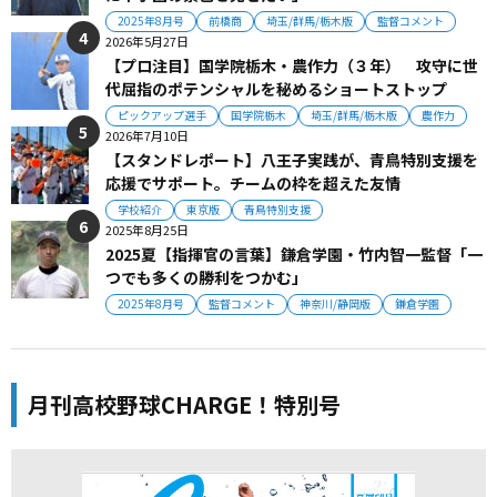
2025年8月号
前橋商
埼玉/群馬/栃木版
監督コメント
2026年5月27日
【プロ注目】国学院栃木・農作力（３年） 攻守に世
代屈指のポテンシャルを秘めるショートストップ
ピックアップ選手
国学院栃木
埼玉/群馬/栃木版
農作力
2026年7月10日
【スタンドレポート】八王子実践が、青鳥特別支援を
応援でサポート。チームの枠を超えた友情
学校紹介
東京版
青鳥特別支援
2025年8月25日
2025夏【指揮官の言葉】鎌倉学園・竹内智一監督「一
つでも多くの勝利をつかむ」
2025年8月号
監督コメント
神奈川/静岡版
鎌倉学園
月刊高校野球CHARGE！特別号