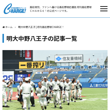
高校球児、ファンへ届ける高校野球応援誌 月刊高校野球
ＣＨＡＲＧＥ！の公式ページです。
ホーム
明大中野八王子 | 月刊高校野球CHARGE！
明大中野八王子の記事一覧