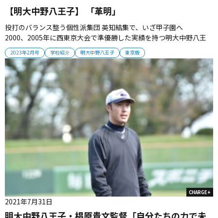
【明大中野八王子】 「革明」
投打のバランス整う個性派集団 英知結集で、いざ甲子園へ
2000、2005年に西東京大会で準優勝した実績を持つ明大中野八王
子。2023年のチームは「革明」をスローガンに新たな歴史を作って
2023年2月号
学校紹介
明大中野八王子
東京版
いく。 ■我”の強いチームが本領発揮 2023年のチームは「良い意
味で“我”の強いチーム」（椙原貴文監督）だ。選手たちがそれぞ...
CHARGE+
2021年7月31日
明大中野八王子・椙原貴文監督「自分たちの力で未