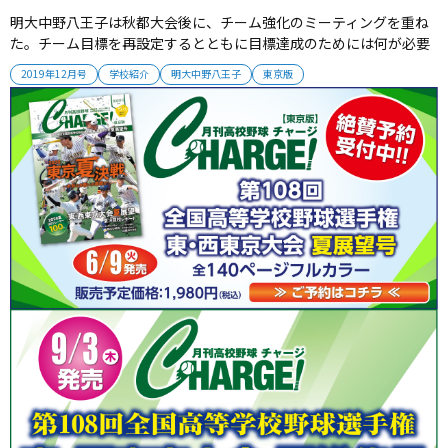
明大中野八王子は秋都大会後に、チーム強化のミーティングを重ね
た。チーム目標を再設定するとともに目標達成のためには何が必要
かを、選手たちが考えたという。椙原貴文監督は「秋の結果を春・
2019年12月号
学校紹介
明大中野八王子
東京版
夏につなげていくためには、選手自らが考えなくてはいけない」と
自立を促す。建設的な意見交換がチームの意識を変えていく。
2019年12月号掲載...