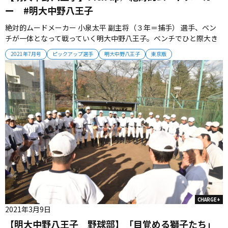
ー #明大中野八王子
絶対的ムードメーカー 小泉太平 副主将（３年＝捕手） 選手、ベン
チが一体となって戦っていく明大中野八王子。ベンチでひと際大き
い声を上げるのが小泉太平副主将（３年＝捕手）だ。２番手捕手と
2021年7月号
ピックアップ選手
明大中野八王子
東京版
してベンチに座ることが多いが、ゲームでの出番を待ちながら的確
なコーチングでチームを盛り上げる。「ベンチ一丸となって相手を
圧倒したい」（小...
CHARGE+
2021年3月9日
【明大中野八王子 野球部】「目覚める獅子たち」