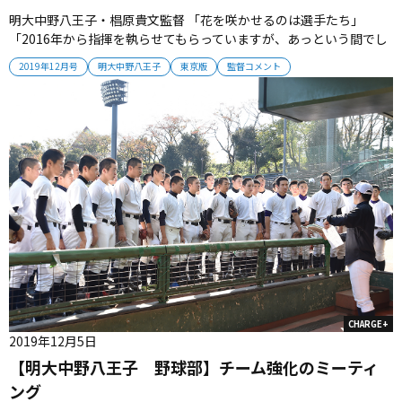
明大中野八王子・椙原貴文監督 「花を咲かせるのは選手たち」
「2016年から指揮を執らせてもらっていますが、あっという間でし
た。 結果については決して満足できるものではないと考えています
2019年12月号
明大中野八王子
東京版
監督コメント
が、明八野球部が甲子園出場を成し遂げるための土台ができてきて
いると感じます。 土作りができたあとに、花を咲かせるのは選手た
ち。 指導者...
CHARGE+
2019年12月5日
【明大中野八王子 野球部】チーム強化のミーティ
ング