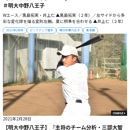
＃明大中野八王子
Wエース／黒島拓実・井上仁 ▲黒島拓実（２年）／左サイドから多
彩な変化球を操る変則左腕。夏に照準を合わせる ▲井上仁（２年）
／183センチ84キロ、最速138キロの左の本格派。夏は140キロ超を
2021年2月号
ピックアップ選手
明大中野八王子
東京版
目指す Pick upプレーヤー ▲築地星流（2年＝一塁手） ▲須江陽海
（2年＝遊撃手）...
CHARGE+
2021年2月28日
【明大中野八王子】『主将のチーム分析・三部大智