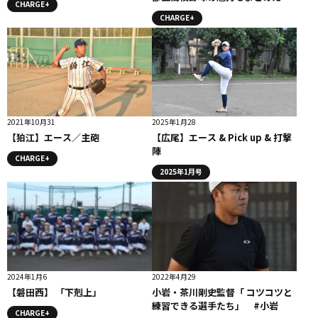
CHARGE+
冊。 3月５日付け 朝日新聞に掲
CHARGE+
載されました
2021年10月31
2025年1月28
【狛江】エース／主砲
【広尾】エース & Pick up & 打撃
陣
CHARGE+
2025年1月号
2024年1月6
2022年4月29
【磐田西】 「下剋上」
小岩・茶川剛史監督「 コツコツと
練習できる選手たち」 #小岩
CHARGE+