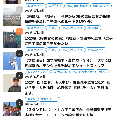
2025年3月号
国学院栃木
埼玉/群馬/栃木版
監督コメント
2025年8月26日
【前橋商】「継承」 今春からOBの冨田監督が指揮。
伝統を継承し甲子園へのルートを切り拓く
2025年8月号
前橋商
埼玉/群馬/栃木版
学校紹介
2025年9月14日
2025夏【指揮官の言葉】前橋商・冨田裕紀監督「選手
に甲子園の景色を見せたい」
2025年8月号
前橋商
埼玉/群馬/栃木版
監督コメント
2026年5月27日
【プロ注目】国学院栃木・農作力（３年） 攻守に世
代屈指のポテンシャルを秘めるショートストップ
ピックアップ選手
国学院栃木
埼玉/群馬/栃木版
農作力
2025年11月26日
2025年秋【監督】明大中野・佐藤晃平監督2025年秋
からチームを指揮「心技体で『強いチーム』を目指し
ます」
東京版
監督コメント
2026年7月10日
【スタンドレポート】八王子実践が、青鳥特別支援を
応援でサポート。チームの枠を超えた友情