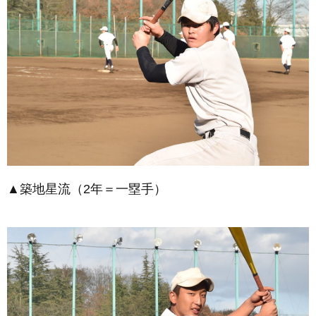
▲築地星流（2年＝一塁手）