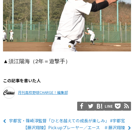
▲須江陽海（2年＝遊撃手）
この記事を書いた人
月刊高校野球CHARGE！編集部
LINE
宇都宮・篠崎淳監督「ひと冬越えての成長が楽しみ」 #宇都宮
【藤沢翔陵】Pick upプレーヤー／エース ＃藤沢翔陵