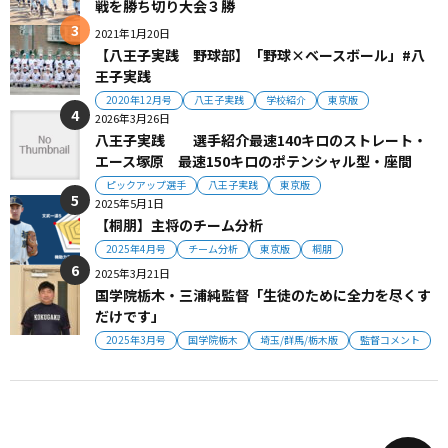
戦を勝ち切り大会３勝
2021年1月20日
【八王子実践 野球部】「野球×ベースボール」#八
王子実践
2020年12月号
八王子実践
学校紹介
東京版
2026年3月26日
八王子実践 選手紹介最速140キロのストレート・
エース塚原 最速150キロのポテンシャル型・座間
ピックアップ選手
八王子実践
東京版
2025年5月1日
【桐朋】主将のチーム分析
2025年4月号
チーム分析
東京版
桐朋
2025年3月21日
国学院栃木・三浦純監督「生徒のために全力を尽くす
だけです」
2025年3月号
国学院栃木
埼玉/群馬/栃木版
監督コメント