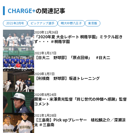
CHARGE+
の関連記事
2021年2月号
ピックアップ選手
明大中野八王子
東京版
2020年11月26日
「2020年夏 大会レポート 桐蔭学園」ミラクル起き
ず・・・ ＃桐蔭学園
2022年1月17日
【日大二 野球部】「原点回帰」 #日大二
2020年1月7日
【利根商 野球部】坂道トレーニング
2020年8月24日
関東一・米澤貴光監督「同じ世代の仲間へ感謝」監督
コメント
2021年1月28日
【三島南】Pick upプレーヤー 植松麟之介／深瀬涼
太 ＃三島南