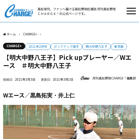
高校球児、ファンへ届ける高校野球応援誌 月刊高校野球
ＣＨＡＲＧＥ！の公式ページです。
ホーム
CHARGE+
【明大中野八王子】Pick upプレーヤー／Wエース ＃明大中野八王
CHARGE+
2021年2月号
ピックアップ選手
明大中野八王子
東京版
【明大中野八王子】Pick upプレーヤー／Wエ
ース ＃明大中野八王子
月刊高校野球CHARGE！編集部
2021年3月3日
2021年3月1日
Wエース／
黒島拓実・井上仁