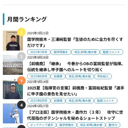
月間ランキング
2025年3月21日
国学院栃木・三浦純監督「生徒のために全力を尽くす
だけです」
2025年3月号
国学院栃木
埼玉/群馬/栃木版
監督コメント
2025年8月26日
【前橋商】「継承」 今春からOBの冨田監督が指揮。
伝統を継承し甲子園へのルートを切り拓く
2025年8月号
前橋商
埼玉/群馬/栃木版
学校紹介
2025年9月14日
2025夏【指揮官の言葉】前橋商・冨田裕紀監督「選手
に甲子園の景色を見せたい」
2025年8月号
前橋商
埼玉/群馬/栃木版
監督コメント
2026年5月27日
【プロ注目】国学院栃木・農作力（３年） 攻守に世
代屈指のポテンシャルを秘めるショートストップ
ピックアップ選手
国学院栃木
埼玉/群馬/栃木版
農作力