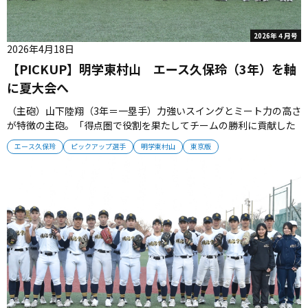
2026年４月号
2026年4月18日
【PICKUP】明学東村山 エース久保玲（3年）を軸
に夏大会へ
（主砲）山下陸翔（3年＝一塁手）力強いスイングとミート力の高さ
が特徴の主砲。「得点圏で役割を果たしてチームの勝利に貢献した
い」 （投手陣）久保玲（3年）田中拓実（3年）久保は182センチ80
エース久保玲
ピックアップ選手
明学東村山
東京版
キロの体躯から最速137キロのストレートを投げる本格派エース。
田中は、トルネード系の右サイドから幅を使った投球をみせる。
（守備の...