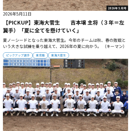
2026年５月号
2026年5月11日
【PICKUP】東海大菅生 吉本壌 主将（３年＝左
翼手）「夏に全てを懸けていく」
夏ノーシードとなった東海大菅生。今年のチームは秋、春の敗戦と
いう大きな試練を乗り越えて、2026年の夏に向かう。 （キーマン）
鹿倉隆志（３年＝捕手）前チームからマスクをかぶる絶対的存在。
ピックアップ選手
東京版
東海大菅生
堅実なリードとインサイドワークで投手を牽引し、打撃では勝負強
さを発揮する「下位の４番」。 （Pick up）薗部大輔（３年）今春
の都大...