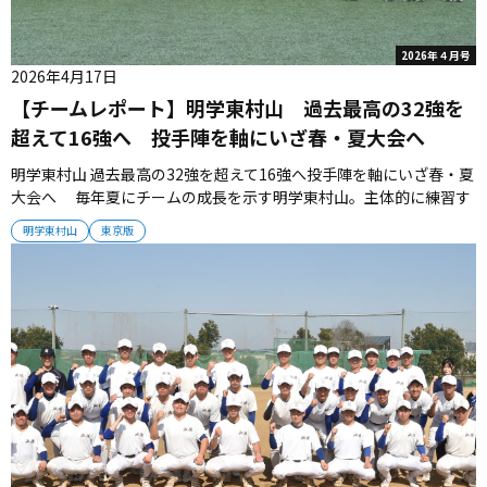
2026年４月号
2026年4月17日
【チームレポート】明学東村山 過去最高の32強を
超えて16強へ 投手陣を軸にいざ春・夏大会へ
明学東村山 過去最高の32強を超えて16強へ投手陣を軸にいざ春・夏
大会へ 毎年夏にチームの成長を示す明学東村山。主体的に練習す
ることで地力を高めるチームは、過去最高のベスト32を超えて、ベ
明学東村山
東京版
スト16以上を狙っていく。 ■日々の練習から夏を意識 今年は勝負
のシーズンだ。コロナ禍などの影響でスポーツ推薦を休止していた
が2...