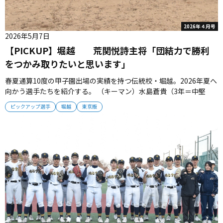
2026年４月号
2026年5月7日
【PICKUP】堀越 荒関悦詩主将「団結力で勝利
をつかみ取りたいと思います」
春夏通算10度の甲子園出場の実績を持つ伝統校・堀越。2026年夏へ
向かう選手たちを紹介する。 （キーマン）水島蒼貴（3年＝中堅
手）昨夏にメンバー入りし勝負強い打撃をみせた左の好打者。１番
ピックアップ選手
堀越
東京版
としてスイッチ役となる。 田中蓮珠（2年＝一塁手）中学時代は陸
上400メートルで都５位の記録を持つ異色の強打者で、未知なる可
能性を秘め...