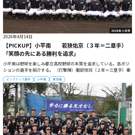
2026年３月号
2026年4月14日
【PICKUP】小平南 若狭佑京（３年＝二塁手）
「笑顔の先にある勝利を追求」
小平南は野球を楽しみ都立高校野球の本質を追求している。各ポジ
ションの選手を紹介する。 （打撃陣）服部悦司（２年＝三塁手）秦
悠人（３年＝右翼手）四倉陽翔（３年＝一塁手）若狭佑京（３年＝
ピックアップ選手
小平南
東京版
二塁手）秦、服部の好打者たちがチャンスメークして、４番・四
倉、５番・若狭のクリーンアップにつないでいく。 （投手陣）小松
悠樹（２年）岩崎...