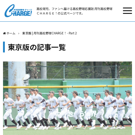
高校球児、ファンへ届ける高校野球応援誌 月刊高校野球
ＣＨＡＲＧＥ！の公式ページです。
ホーム
東京版 | 月刊高校野球CHARGE！ - Part 2
東京版の記事一覧