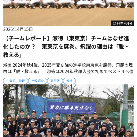
2026年４月号
2026年4月15日
【チームレポート】淑徳（東東京）チームはなぜ進
化したのか？ 東東京を席巻、飛躍の理由は「脱・
教える」
淑徳 2024年秋4強、2025年夏８強の進学校東東京を席巻、飛躍の理
由は「脱・教える」 淑徳は2024年秋都大会で初めてベスト４へ進
出するなど急激に力を伸ばす。選手の自立を促すマネジメントによ
中倉祐一監督
学校紹介
東京版
淑徳
って、チームに化学反応が起きている。 ■東東京で最も力を伸ばす
チーム 近年の好結果には驚くべきものがある。2021年夏に初ベ...