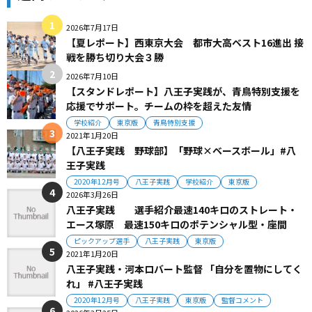
2026年7月17日
【夏レポート】西東京大会 都市大高ベスト16進出 接
戦を勝ち切り大会３勝
2026年7月10日
【スタンドレポート】八王子実践が、青鳥特別支援を
応援でサポート。チームの枠を超えた友情
学校紹介
東京版
青鳥特別支援
2021年1月20日
【八王子実践 野球部】「野球×ベースボール」#八
王子実践
2020年12月号
八王子実践
学校紹介
東京版
2026年3月26日
八王子実践 選手紹介最速140キロのストレート・
エース塚原 最速150キロのポテンシャル型・座間
ピックアップ選手
八王子実践
東京版
2021年1月20日
八王子実践・河本ロバート監督 「自分を置物にしてく
れ」 #八王子実践
2020年12月号
八王子実践
東京版
監督コメント