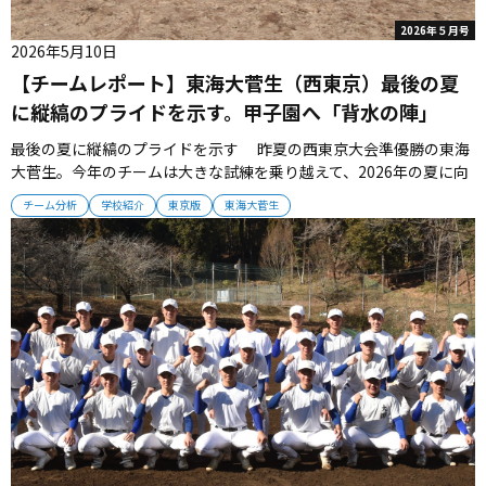
2026年５月号
2026年5月10日
【チームレポート】東海大菅生（西東京）最後の夏
に縦縞のプライドを示す。甲子園へ「背水の陣」
最後の夏に縦縞のプライドを示す 昨夏の西東京大会準優勝の東海
大菅生。今年のチームは大きな試練を乗り越えて、2026年の夏に向
かう。 ■安定した戦績は「西東京の横綱」 春５回、夏４回の甲子
チーム分析
学校紹介
東京版
東海大菅生
園出場を誇る西東京強豪・東海大菅生。2017年夏に甲子園ベスト４
となると、2021、2023年選抜甲子園でもベスト８に進出している...