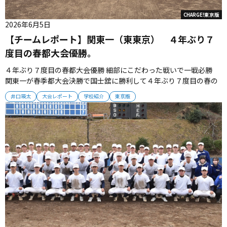
CHARGE!東京版
2026年6月5日
【チームレポート】関東一（東東京） ４年ぶり７
度目の春都大会優勝。
４年ぶり７度目の春都大会優勝 細部にこだわった戦いで一戦必勝
関東一が春季都大会決勝で国士舘に勝利して４年ぶり７度目の春の
東京制覇となった。攻守に完成度の高いプレーで東西の強豪に勝ち
井口瑛太
大会レポート
学校紹介
東京版
切った。 甲子園出場の境界は紙一重 秋都大会準優勝となった関東
一。選抜出場の可能性は残されていたが惜しくも“チケット”は届か
なかっ...