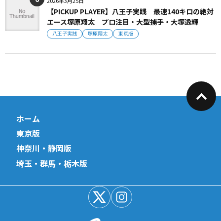
2026年3月25日
【PICKUP PLAYER】八王子実践 最速140キロの絶対
エース塚原翔太 プロ注目・大型捕手・大塚逸輝
八王子実践
塚原翔太
東京版
ホーム
東京版
神奈川・静岡版
埼玉・群馬・栃木版