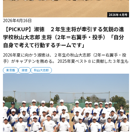
2026年４月号
2026年4月16日
【PICKUP】淑徳 ２年生主将が牽引する気鋭の進
学校秋山大志郎 主将（2年＝右翼手・投手）「自分
自身で考えて行動するチームです」
2026年夏に向かう淑徳は、２年生の秋山大志郎（2年＝右翼手・投
手）がキャプテンを務める。 2025年夏ベスト８に貢献した３年生も
残っているが、新チームの主力の多くは新２年生。チーム全体のバ
東京版
淑徳
秋山大志郎
ランスを考慮して下級生主将となった。打撃陣は岩橋和志（3年＝中
堅手）、濱田拓輝（2年＝遊撃手）を軸に、攻撃的な姿勢を貫く。
投手陣...