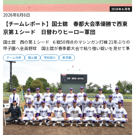
2026年６月号
2026年6月6日
【チームレポート】国士舘 春都大会準優勝で西東
京第１シード 日替わりヒーロー軍団
国士舘 西の第１シード ６戦50得点のマシンガン打線 21年ぶりの
甲子園へ全員野球 国士舘が春季都大会で粘り強い戦いを見せて準
優勝となった。西東京のトップシードとなったチームは2005年夏以
チーム分析
国士舘
学校紹介
東京版
来21年ぶりの甲子園出場を狙う。 鈴木、大信田の１・２番が鍵 昨
季のチームは、大型左腕・鎌村曜平（神奈川大進学）と...