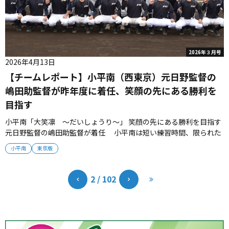
2026年３月号
2026年4月13日
【チームレポート】小平南（西東京）元日野監督の
嶋田助監督が昨年度に着任、笑顔の先にある勝利を
目指す
小平南「大笑凛 〜だいしょうり〜」 笑顔の先にある勝利を目指す
元日野監督の嶋田助監督が着任 小平南は短い練習時間、限られた
練習スペースで都立高校野球の本質を追求している。「大笑凛」を
小平南
東京版
スローガンに、笑顔の先にある勝利を目指す。 ■選手に適した技術
指導を実践 「そうだ！その感覚だ」「腰を残して振っていけ」。
小平南のバッ...
2 / 102