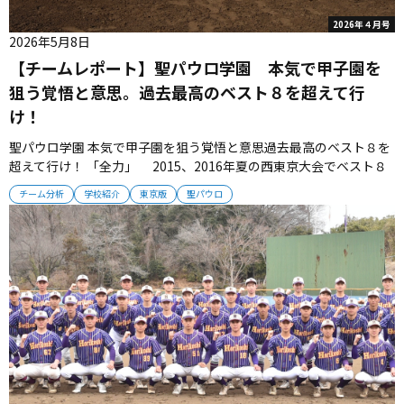
2026年４月号
2026年5月8日
【チームレポート】聖パウロ学園 本気で甲子園を
狙う覚悟と意思。過去最高のベスト８を超えて行
け！
聖パウロ学園 本気で甲子園を狙う覚悟と意思過去最高のベスト８を
超えて行け！ 「全力」 2015、2016年夏の西東京大会でベスト８
進出を果たした聖パウロ学園。あれから10年、チームは再び神宮球
チーム分析
学校紹介
東京版
聖パウロ
場（準々決勝以上）を目指して戦っていく。 ■昨秋は２回戦で岩倉
を撃破 個性あふれる選手たちが、グラウンドで持てる力を発揮し
て...