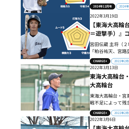
んなで甲子園を目
2024年12月号
2024
力を武器にして頂点
2022年3月19日
【東海大高輪台
＝遊撃手）』
宮田伝蔵 主将（
「粕谷祐天、宮路
足りずに予選敗退
CHARGE+
2022年2
成形をイメージし
2022年3月13日
武器。自分たちの力
東海大高輪台・
大高輪台
東海大高輪台・宮
戦不足によって残
シャルがあると感
CHARGE+
2022年2
ちが揃っています
2022年3月6日
えています」 【監督
【東海大高輪