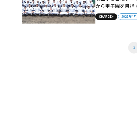
から甲子園を目指
ったチームは、あのとき越
CHARGE+
2021年4
ち 意欲あふれる
輪台の練習グラウン
1