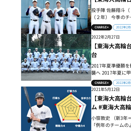
投手陣 佐藤翔斗
（２年） 今季のチ
年のエース宮路悠
CHARGE+
2022年2
キロ右腕・佐藤翔
2022年2月27日
トータルポテンシャ
【東海大高輪
台
2017年夏準優勝
襲へ 2017年夏
年の世代は、あの
CHARGE+
2022年2
を越えていく。 ■
2021年5月12日
東京大会で進撃をみ
【東海大高輪台
ム #東海大高
小笹敦史 （新3
「例年のチームの