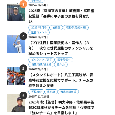
学校紹介
2025年9月14日
2025夏【指揮官の言葉】前橋商・冨田裕
紀監督「選手に甲子園の景色を見せた
い」
2025年8月号
前橋商
埼玉/群馬/栃木版
監督コメント
2026年5月27日
【プロ注目】国学院栃木・農作力（３
年） 攻守に世代屈指のポテンシャルを
秘めるショートストップ
ピックアップ選手
国学院栃木
埼玉/群馬/栃木版
農作力
2026年7月10日
【スタンドレポート】八王子実践が、青
鳥特別支援を応援でサポート。チームの
枠を超えた友情
学校紹介
東京版
青鳥特別支援
2025年11月26日
2025年秋【監督】明大中野・佐藤晃平監
督2025年秋からチームを指揮「心技体で
『強いチーム』を目指します」