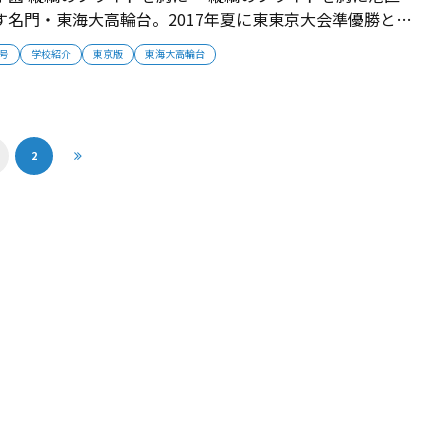
す名門・東海大高輪台。2017年夏に東東京大会準優勝とな
えられなかった壁に挑む。 ■野球に飢えた選手た
月号
学校紹介
東京版
東海大高輪台
選手たちを、程よい緊張感が包み込んでいく。 東海大高
ドは、常に心地良...
2