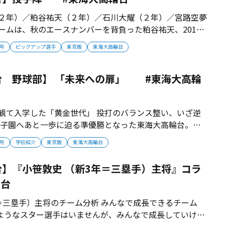
（２年）／粕谷祐天（２年）／石川大耀（２年）／宮路空夢
ームは、秋のエースナンバーを背負った粕谷祐天、2017
良の弟・空夢、ヤクルト石川雅規の長男・大耀、最速138
月号
ピックアップ選手
東京版
東海大高輪台
斗の２年生カルテットがブルペンでしのぎを削る。４人の
ルは都屈指。カルテット...
台 野球部】 「未来への扉」 #東海大高輪
を観て入学した「黄金世代」 投打のバランス整い、いざ逆
に甲子園へあと一歩に迫る準優勝となった東海大高輪台。今
夏の準優勝をみて入学してきた選手たち。“あと１勝”の壁
月号
学校紹介
東京版
東海大高輪台
野心を胸に秘めた選手たち 東海大高輪台は2017年夏の東
せて決勝へ進出...
】『小笹敦史 （新3年＝三塁手）主将』コラ
輪台
年＝三塁手）主将のチーム分析 みんなで成長できるチーム
ようなスター選手はいませんが、みんなで成長していける