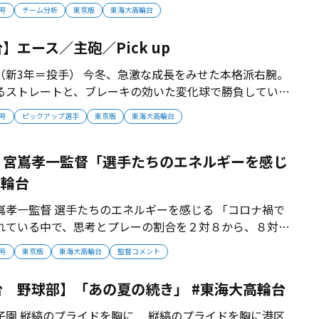
時間の制限がある中で１日、１回の練習を大切にしていま
月号
チーム分析
東京版
東海大高輪台
太、クリーンアップの武藤琢磨と自分が中心となってチー
ムを引っ張っていきます」 ...
】エース／主砲／Pick up
（新3年＝投手） 今冬、急激な成長をみせた本格派右腕。
るストレートと、ブレーキの効いた変化球で勝負していく
＝遊撃手） ミート力と勝負強さが武器の中距離ヒッター。
月号
ピックアップ選手
東京版
東海大高輪台
ーヤーだ 高輪台の秘密兵器／ ホワイト琢
 米国人の父親...
・宮嶌孝一監督「選手たちのエネルギーを感じ
高輪台
嶌孝一監督 選手たちのエネルギーを感じる 「コロナ禍で
れている中で、思考とプレーの割合を２対８から、８対２
気持ちで取り組んできました。野球に飢えた選手たちのエ
月号
東京版
東海大高輪台
監督コメント
出力に導くことが指導者の役割だと思っています」 【監督
9年東京都生まれ。東海大...
 野球部】「あの夏の続き」 #東海大高輪台
子園 縦縞のプライドを胸に 縦縞のプライドを胸に港区