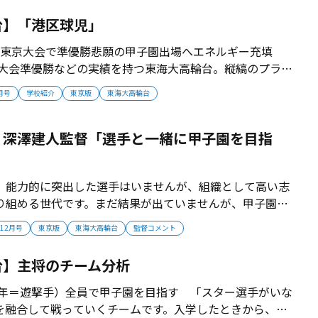
台】「港区球児」
年の東東京大会で準優勝悲願の甲子園出場へエネルギー充填
東京大会準優勝などの実績を持つ東海大高輪台。縦縞のプライ
名門は、悲願の甲子園出場へ向けて情熱を注いでいる。 ■
2月号
学校紹介
東京版
東海大高輪台
たなスタート 東海大高輪台は2008、2017年夏の東東京
たし甲子園...
・深澤建人監督「選手と一緒に甲子園を目指
、能力的に突出した選手はいませんが、組織として高い志
り組める世代です。まだ結果が出ていませんが、甲子園を
を秘めています。選手と一緒にもがきながら甲子園を目指
年12月号
東京版
東海大高輪台
監督コメント
っています」【監督プロフィール】1994年神奈川県生ま
。現役時代は投手。大学時代か...
台】主将のチーム分析
２年＝遊撃手）全員で甲子園を目指す 「スター選手がいな
を融合して戦っていくチームです。入学したときから、み