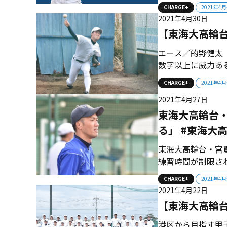
チームです。練習
CHARGE+
2021年4
す。エース的野健
2021年4月30日
【東海大高輪台
エース／的野健太
数字以上に威力あ
武藤琢磨（新3年
CHARGE+
2021年4
守備範囲も広く、攻守の中心プレ
2021年4月27日
真（新3年＝外野手）
東海大高輪台
る」 #東海大
東海大高輪台・宮
練習時間が制限さ
に変えるくらいの
CHARGE+
2021年4
ネルギーを、最大
2021年4月22日
プロフィール】197
【東海大高輪台
港区から目指す甲