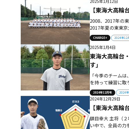
2025年1月12日
【東海大高輪
2008、2017
2017年夏の東
ドを宿す東東京の
CHARGE+
2024年1
若き指揮官のもと新
2025年1月4日
大会で決勝進出を果
東海大高輪台
す」
「今季のチームは
を持って練習に取
狙えるエネルギー
2024年12月号
2024
していきたいと思
2024年12月29日
れ。光陵―国学院大
【東海大高輪
鎮目幸大 主将（
い中で、全員の力