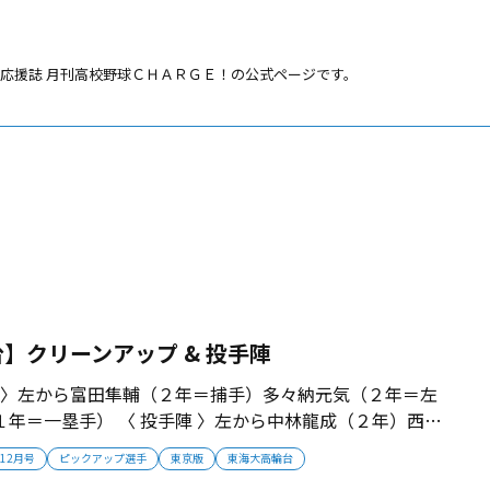
応援誌 月刊高校野球ＣＨＡＲＧＥ！の公式ページです。
】クリーンアップ & 投手陣
プ 〉左から富田隼輔（２年＝捕手）多々納元気（２年＝左
年＝一塁手） 〈 投手陣 〉左から中林龍成（２年）西海
（２年）...
年12月号
ピックアップ選手
東京版
東海大高輪台