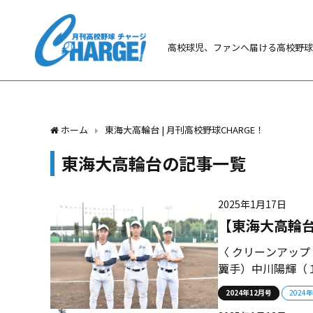
高校球児、ファンへ届ける高校野球
ホーム
東海大高輪台 | 月刊高校野球CHARGE！
東海大高輪台の記事一覧
2025年1月17日
【東海大高輪台
〈 クリーンアッ
翼手）中川陽輝（１
輝（２年）笠原暖斗
2024年12月号
2024