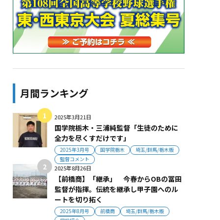
月間ランキング
2025年3月21日
国学院栃木・三浦純監督「生徒のために
全力を尽くすだけです」
2025年3月号
国学院栃木
埼玉/群馬/栃木版
監督コメント
2025年8月26日
【前橋商】「継承」 今春からOBの冨田
監督が指揮。伝統を継承し甲子園へのル
ートを切り拓く
2025年8月号
前橋商
埼玉/群馬/栃木版