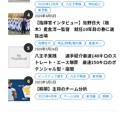
2020年12月号
八王子実践
学校紹介
東京版
2026年4月6日
【指揮官インタビュー】佐野日大〈栃
木〉麦倉洋一監督 就任10年目の春に選
抜出場
佐野日大
埼玉/群馬/栃木版
麦倉洋一
2026年3月26日
八王子実践 選手紹介最速140キロのス
トレート・エース塚原 最速150キロのポ
テンシャル型・座間
ピックアップ選手
八王子実践
東京版
2025年5月1日
【桐朋】主将のチーム分析
2025年4月号
チーム分析
東京版
桐朋