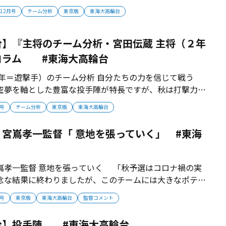
標に努力してきました。投打の力はまだ足りませんが機動
年12月号
チーム分析
東京版
東海大高輪台
を目指していきたいと思います」...
】『主将のチーム分析・宮田伝蔵 主将（２年
コラム #東海大高輪台
２年＝遊撃手）のチーム分析 自分たちの力を信じて戦う
空夢を軸とした豊富な投手陣が特長ですが、秋は打撃力が
となりました。この冬はスイング力を高めて、チームの完
月号
チーム分析
東京版
東海大高輪台
ていきたい。攻守の歯車がかみあったときの盛り上がりが
を信じて夏の甲子園出場を目指...
宮嶌孝一監督「 意地を張っていく」 #東海
嶌孝一監督 意地を張っていく 「秋予選はコロナ禍の実
念な結果に終わりましたが、このチームには大きなポテン
じています。この代は素直に一生懸命、努力できる選手た
月号
東京版
東海大高輪台
監督コメント
。意地を張っていくことで春、夏に結果をつかみたいと考
プロフィール】1979年東...
台】投手陣 #東海大高輪台