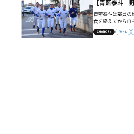
【青藍泰斗 
青藍泰斗は部員の
食を終えてから自
午後8時ごろまで
CHARGE+
勝トレ
寮に住む宇賀神監
の“父親”となっている