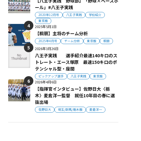
【八王子実践 野球部】「野球×ベースボ
ール」#八王子実践
2020年12月号
八王子実践
学校紹介
東京版
2025年5月1日
【桐朋】主将のチーム分析
2025年4月号
チーム分析
東京版
桐朋
2026年3月26日
八王子実践 選手紹介最速140キロのス
トレート・エース塚原 最速150キロのポ
テンシャル型・座間
ピックアップ選手
八王子実践
東京版
2026年4月6日
【指揮官インタビュー】佐野日大〈栃
木〉麦倉洋一監督 就任10年目の春に選
抜出場
佐野日大
埼玉/群馬/栃木版
麦倉洋一