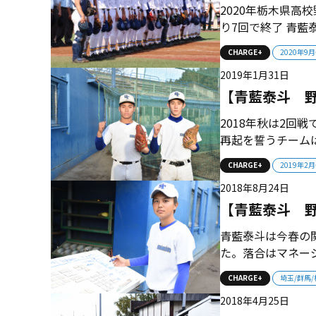
2020年栃木県高
り7回で終了 青藍
0 0 0 0 
CHARGE+
2020年9
戦い」 新チーム
2019年1月31日
泰斗が、そつのない試
【青藍泰斗 
2018年秋は2回
再起を誓うチーム
の士気は高まって
CHARGE+
2019年2
わる。1点をどう
2018年8月24日
力と機動力を絡めた
【青藍泰斗 
青藍泰斗は今春の
た。落合はマネー
を求める宇賀神修
CHARGE+
埼玉/群馬
で最初は驚いたが
2018年4月25日
なって、夏へ向かい