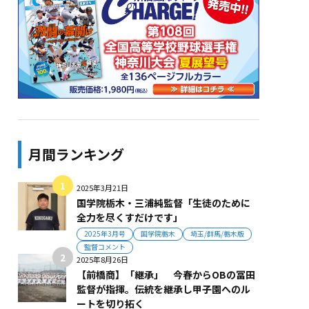
月間ランキング
2025年3月21日
国学院栃木・三浦純監督「生徒のために
全力を尽くすだけです」
2025年3月号
国学院栃木
埼玉/群馬/栃木版
監督コメント
2025年8月26日
【前橋商】「継承」 今春からOBの冨田
監督が指揮。伝統を継承し甲子園へのル
ートを切り拓く