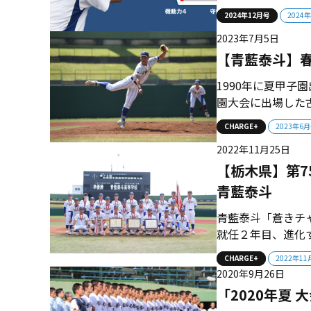
だけは勝てないの
2024年12月号
2024
を高めてONE TE
2023年7月5日
【青藍泰斗】
1990年に夏甲子
園大会に出場した
県高校野球大会でも
CHARGE+
2023年6
チの大型右腕エー
2022年11月25日
監督が指揮を執ってい
【栃木県】第7
青藍泰斗
青藍泰斗「蒼きチ
就任２年目、進化
３年ぶり６度目の
CHARGE+
2022年1
以上。高みを狙う
2020年9月26日
ームは着々と地力を
「2020年夏