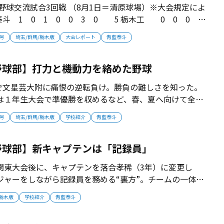
校野球交流試合3回戦 （8月1日＝清原球場）※大会規定によ
泰斗 1 0 1 0 0 3 0 5 栃木工 0 0 0
0 秋季大会優勝、幻の無敵チーム。最強世代の「甲子園なき
月号
埼玉/群馬/栃木版
大会レポート
青藍泰斗
結成後、唯一の県内公式戦だった昨秋の県大会を制した青藍
...
野球部】打力と機動力を絡めた野球
戦で文星芸大附に痛恨の逆転負け。勝負の難しさを知った。
は１年生大会で準優勝を収めるなど、春、夏へ向けて全体
いる。宇賀神新監督は「野球は『1点の攻防』で流れが変
月号
埼玉/群馬/栃木版
学校紹介
青藍泰斗
奪って、１点をどう守るか。その部分を追求しながら、打
野球をみせていきたいと思い...
野球部】新キャプテンは「記録員」
関東大会後に、キャプテンを落合孝稀（3年）に変更し
ジャーをしながら記録員を務める“裏方”。チームの一体感
監督が抜擢した形となった。落合新主将は「突然だったの
/栃木版
学校紹介
青藍泰斗
、チームのためにやるしかない。監督と選手の橋渡し役に
たい」と話す。新主将の献身性が...