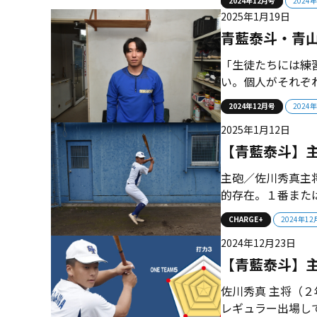
2024年12月号
2024
子園出場を目指す。
2025年1月19日
夏に栃木大会を制し
青藍泰斗・青
「生徒たちには練
い。個人がそれぞ
つながっていくと
2024年12月号
2024
の甲子園出場を目
2025年1月12日
身。桐生商―関東学
【青藍泰斗】主砲 
主砲／佐川秀真主
的存在。１番また
ッチングでテンポ良
CHARGE+
2024年1
／鈴木俊世（２年＝
2024年12月23日
パワフルなプレーをみ
【青藍泰斗】
佐川秀真 主将（２
レギュラー出場し