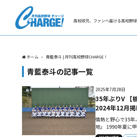
高校球児、ファンへ届ける高校野球
ホーム
青藍泰斗 | 月刊高校野球CHARGE！
青藍泰斗の記事一覧
2025年7月28日
35年ぶりV 【
2024年12月
情熱と野心で35
地」 1990年夏
ローガンを掲げて