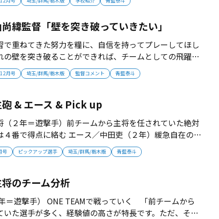
年12月号
埼玉/群馬/栃木版
学校紹介
青藍泰斗
 ■切磋琢磨で“あと一歩”のその先へ 青藍泰斗は1990年
て初の甲子...
山尚緯監督「壁を突き破っていきたい」
習で重ねてきた努力を糧に、自信を持ってプレーしてほし
れの壁を突き破ることができれば、チームとしての飛躍に
考えています。選手の力を最大限に伸ばして1990年夏以来
年12月号
埼玉/群馬/栃木版
監督コメント
青藍泰斗
指していきます」【監督プロフィール】1997年群馬県出
園大。現役時代は遊撃手で...
& エース & Pick up
将（２年＝遊撃手）前チームから主将を任されていた絶対
は４番で得点に絡む エース／中田吏（２年）緩急自在のピ
くゲームを作る技巧派左腕。スライダーが武器 Pick up
2月号
ピックアップ選手
埼玉/群馬/栃木版
青藍泰斗
二塁手・投手）179センチ90キロの身体を活かし投打に
せる二刀流 P...
主将のチーム分析
年＝遊撃手） ONE TEAMで戦っていく 「前チームから
ていた選手が多く、経験値の高さが特長です。ただ、それ