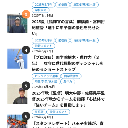
2025年8月号
前橋商
埼玉/群馬/栃木版
学校紹介
2025年9月14日
2025夏【指揮官の言葉】前橋商・冨田裕
紀監督「選手に甲子園の景色を見せた
い」
2025年8月号
前橋商
埼玉/群馬/栃木版
監督コメント
2026年5月27日
【プロ注目】国学院栃木・農作力（３
年） 攻守に世代屈指のポテンシャルを
秘めるショートストップ
ピックアップ選手
国学院栃木
埼玉/群馬/栃木版
農作力
2025年11月26日
2025年秋【監督】明大中野・佐藤晃平監
督2025年秋からチームを指揮「心技体で
『強いチーム』を目指します」
東京版
監督コメント
2026年7月10日
【スタンドレポート】八王子実践が、青