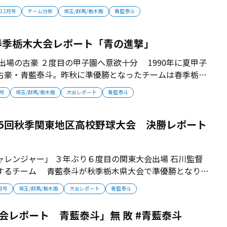
で投打にレベルアップしていく必要があります。個人の力
年12月号
チーム分析
埼玉/群馬/栃木版
青藍泰斗
AMで戦っていきます」...
春季栃木大会レポート「青の進撃」
園出場の古豪 ２度目の甲子園へ意欲十分 1990年に夏甲子
古豪・青藍泰斗。昨秋に準優勝となったチームは春季栃木
ベスト４進出。復活の瞬間は近づいている。 ■186セン
月号
埼玉/群馬/栃木版
大会レポート
青藍泰斗
ス長嶋 青藍泰斗は2021年４月から、元阪神の石川俊介
る。20...
5回秋季関東地区高校野球大会 決勝レポート
ャレンジャー」 ３年ぶり６度目の関東大会出場 石川監督
するチーム 青藍泰斗が秋季栃木県大会で準優勝となり、
関東大会出場を決めた。チームは県４大会連続でベスト８
1月号
埼玉/群馬/栃木版
大会レポート
青藍泰斗
土台が出来つつある。 野心とポテンシャルは県屈指 チ
蓄えている。今春の栃木...
 大会レポート 青藍泰斗」無 敗 #青藍泰斗