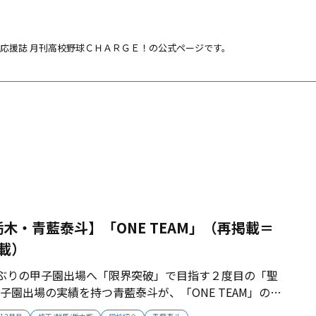
応援誌 月刊高校野球ＣＨＡＲＧＥ！の公式ページです。
栃木・青藍泰斗】「ONE TEAM」（再掲載＝
掲載）
年ぶりの甲子園出場へ「限界突破」で目指す２度目の「聖
に甲子園出場の実績を持つ青藍泰斗が、「ONE TEAM」のス
復活を期す。情熱と野心みなぎるチームは、35年ぶりの甲