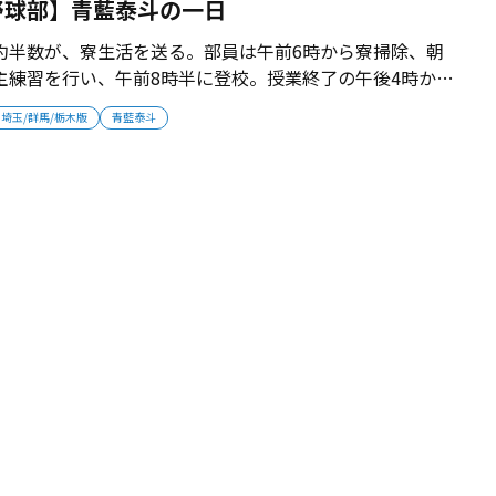
野球部】青藍泰斗の一日
約半数が、寮生活を送る。部員は午前6時から寮掃除、朝
主練習を行い、午前8時半に登校。授業終了の午後4時から
全体練習。その後は各自で自主練習となる。選手とともに
埼玉/群馬/栃木版
青藍泰斗
督は「毎日の積み重ねが、最後の夏の力になる」と、選手
。2018年2月掲載 ...