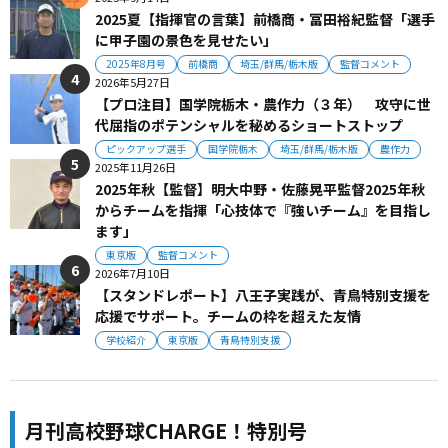
2025夏【指揮官の言葉】前橋商・冨田裕紀監督「選手
に甲子園の景色を見せたい」
2025年8月号
前橋商
埼玉/群馬/栃木版
監督コメント
2026年5月27日
【プロ注目】国学院栃木・農作力（３年） 攻守に世
代屈指のポテンシャルを秘めるショートストップ
ピックアップ選手
国学院栃木
埼玉/群馬/栃木版
農作力
2025年11月26日
2025年秋【監督】明大中野・佐藤晃平監督2025年秋
からチームを指揮「心技体で『強いチーム』を目指し
ます」
東京版
監督コメント
2026年7月10日
【スタンドレポート】八王子実践が、青鳥特別支援を
応援でサポート。チームの枠を超えた友情
学校紹介
東京版
青鳥特別支援
月刊高校野球CHARGE！特別号