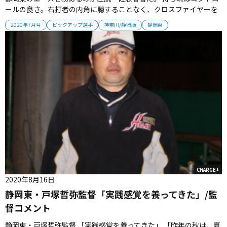
ールの良さ。右打者の内角に臆することなく、クロスファイヤーを
投げ込む。 去年の秋は大きな悔しさを味わった。 県大会出場をかけ
2020年7月号
ピックアップ選手
神奈川/静岡版
静岡東
た清水西戦。 初回は無失点に抑えたものの、２回以降は失点を重ね
て途中でマウンドを降りた。 「緊張もあって、持ち味のコントロー
ルがよくあ...
CHARGE+
2020年8月16日
静岡東・戸塚哲弥監督「実践感覚を養ってきた」/監
督コメント
静岡東・戸塚哲弥監督 「実践感覚を養ってきた」 「昨年の秋は、夏