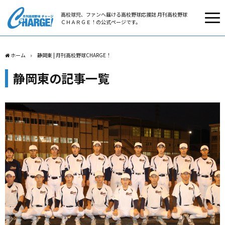
高校球児、ファンへ届ける高校野球応援誌 月刊高校野球
ＣＨＡＲＧＥ！の公式ページです。
ホーム
静岡東 | 月刊高校野球CHARGE！
静岡東の記事一覧