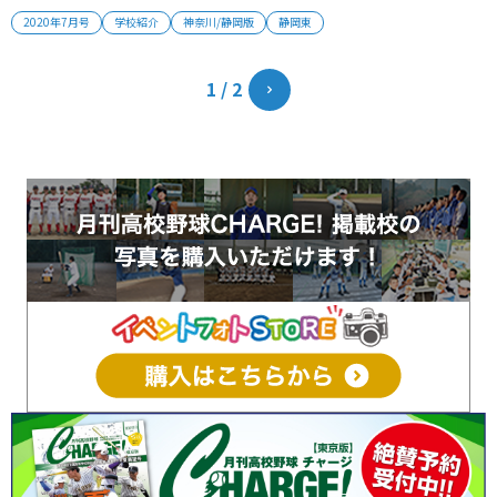
両道の進学校・静岡東。 甲子園の夢は叶わぬものとなったが代替大
2020年7月号
学校紹介
神奈川/静岡版
静岡東
会ベスト8以上を目標に「最後までやり切る」覚悟だ。 2020年7月
号掲載 （取材・栗山司） ■ 文武両道の進学校 近年は国公立大への
進...
1 / 2