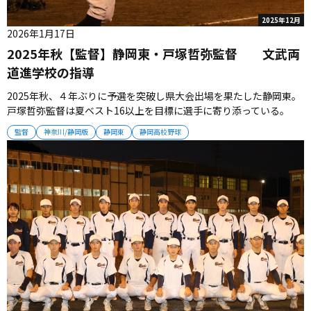
2025年12月
2026年1月17日
2025年秋【監督】静岡東・戸塚哲弥監督 文武両
道進学校の指導
2025年秋、４年ぶりに予選を突破し県大会出場を果たした静岡東。
戸塚哲弥監督は夏ベスト16以上を目標に選手に寄り添っている。
（監督）静岡東・戸塚哲弥監督 18人全員が役割を果たしてくれるチ
監督
神奈川/静岡版
静岡東
静岡高校野球
ーム 「この秋は4年ぶりに県大会へ出場することができた。選手数
こそ18人と少ないが、どの選手も自分の役割をしっかり果たしてい
る。こ...