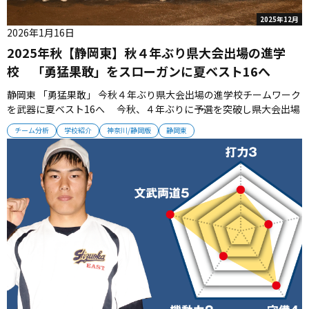
2025年12月
2026年1月16日
2025年秋【静岡東】秋４年ぶり県大会出場の進学
校 「勇猛果敢」をスローガンに夏ベスト16へ
静岡東 「勇猛果敢」 今秋４年ぶり県大会出場の進学校チームワーク
を武器に夏ベスト16へ 今秋、４年ぶりに予選を突破し県大会出場
を果たした静岡東。文武両道の進学校は「勇猛果敢」をスローガン
チーム分析
学校紹介
神奈川/静岡版
静岡東
に強豪に立ち向かっていく。（取材・栗山司） ■進学校のプライド
を胸に 今年は春の大会で2023年春以来の白星を挙げると、夏も1
勝を...