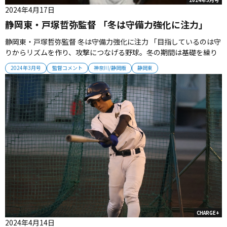
2024年4月17日
静岡東・戸塚哲弥監督 「冬は守備力強化に注力」
静岡東・戸塚哲弥監督 冬は守備力強化に注力 「目指しているのは守
りからリズムを作り、攻撃につなげる野球。冬の期間は基礎を繰り
返しながら守備力を高めてきた。上手く機能し出せば、伸びしろの
2024年3月号
監督コメント
神奈川/静岡版
静岡東
あるチーム。昨夏、昨秋の悔しい思いを春夏につなげてほしいと思
っている」 監督プロフィール 1973年生まれ、静岡県出身。静岡市
立－日本...
CHARGE+
2024年4月14日