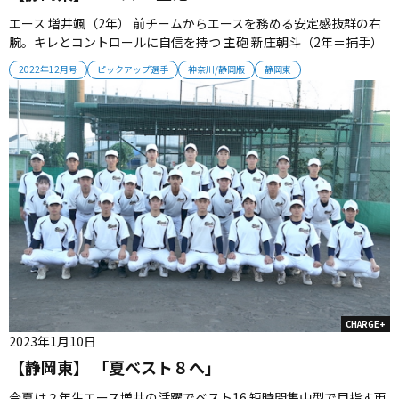
エース 増井颯（2年） 前チームからエースを務める安定感抜群の右
腕。キレとコントロールに自信を持つ 主砲 新庄朝斗（2年＝捕手）
強肩強打の捕手。パワーと勝負強さを兼ね備える。二塁送球タイム
2022年12月号
ピックアップ選手
神奈川/静岡版
静岡東
2.0秒の肩も魅力...
CHARGE+
2023年1月10日
【静岡東】 「夏ベスト８へ」
今夏は２年生エース増井の活躍でベスト16 短時間集中型で目指す更