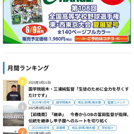
月間ランキング
2025年3月21日
国学院栃木・三浦純監督「生徒のために全力を尽くす
だけです」
2025年3月号
国学院栃木
埼玉/群馬/栃木版
監督コメント
2025年8月26日
【前橋商】「継承」 今春からOBの冨田監督が指揮。
伝統を継承し甲子園へのルートを切り拓く
2025年8月号
前橋商
埼玉/群馬/栃木版
学校紹介
2025年9月14日