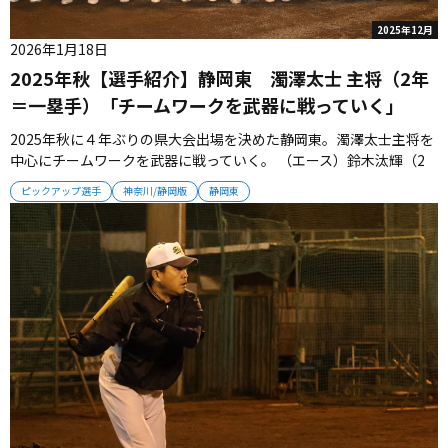
2025年12月
2026年1月18日
2025年秋【選手紹介】静岡東 濁澤太士 主将（2年
＝一塁手）「チームワークを武器に戦っていく」
2025年秋に４年ぶりの県大会出場を決めた静岡東。濁澤太士主将を
中心にチームワークを武器に戦っていく。 （エース）鈴木汰輝（2
年）130キロ中盤のストレートで16強以上を狙う 伸び盛りの本格
ピックアップ選手
神奈川/静岡版
静岡東
派右腕だ。高校入学時、110キロだったストレートの球速は130キロ
台の中盤までアップした。しかも、コントロールが良く、低めを丁
寧に...