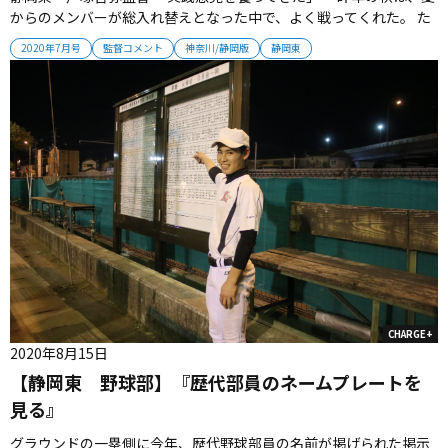
からのメンバーが総入れ替えとなった中で、よく戦ってくれた。 た
だ、最後に勝ち切ることができず、県大会に進むことができなかっ
2020年7月号
監督コメント
神奈川/静岡版
静岡東
た。 もう一つ上に行くために、冬はトレーニングと並行して、積極
的にボールを使いながらノックやバッティングも行ってきた。 例年
よりも実戦...
CHARGE+
2020年8月15日
【静岡東 野球部】『歴代部員のネームプレートを
見る』
グラウンドの一塁側に今年、歴代野球部員の名前が掲げられた掲示