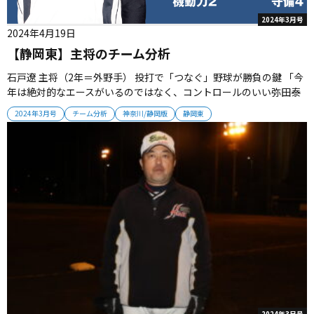
2024年3月号
2024年4月19日
【静岡東】主将のチーム分析
石戸遼 主将（2年＝外野手） 投打で「つなぐ」野球が勝負の鍵 「今
年は絶対的なエースがいるのではなく、コントロールのいい弥田泰
亮（２年）、キレのある球を投げるサウスポーの市毛拓（２年）、
2024年3月号
チーム分析
神奈川/静岡版
静岡東
ストレートに威力のある戸塚陽呂（２年）の継投で相手打線を抑え
ていきます。打線の中心となるのは海野清（２年）。足が速くミー
ト力も高いです...
2024年3月号