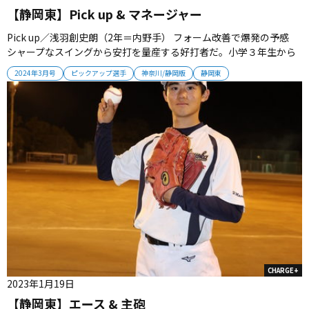
【静岡東】Pick up & マネージャー
Pick up／浅羽創史朗（2年＝内野手） フォーム改善で爆発の予感
シャープなスイングから安打を量産する好打者だ。小学３年生から
野球を始め、中学時代は「静岡府中ボーイズ」でプレーした。「練
2024年3月号
ピックアップ選手
神奈川/静岡版
静岡東
習の雰囲気が良かった」と静岡東に入学。２年秋の新チームから二
塁手や遊撃手として出場する。秋の悔しさが、モチベーションとな
っている...
CHARGE+
2023年1月19日
【静岡東】エース & 主砲