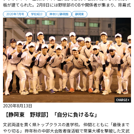
板が建てられた。2月8日には野球部のOBや関係者が集まり、除幕式
が行われた。54期生までのネームプレートが入り、平島樹主将は
2020年7月号
学校紹介
神奈川/静岡版
静岡東
「自分たちも頑張らなければいけない」と気を引き締めたという。
選手たちはOBの思いを背負いながら、新たな歴史を作ることを誓
う。2020年7...
CHARGE+
2020年8月13日
【静岡東 野球部】「自分に負けるな」
文武両道を貫く県トップクラスの進学校。 仲間とともに「最後まで
やり切る」 昨年秋の中部大会敗者復活戦で常葉大橘を撃破した文武