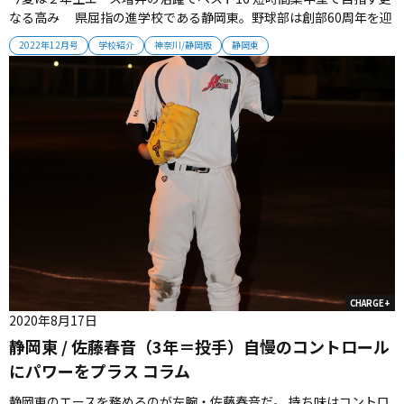
なる高み 県屈指の進学校である静岡東。野球部は創部60周年を迎
え、今夏は15年ぶりのベスト16入りを果たした。更なるステップア
2022年12月号
学校紹介
神奈川/静岡版
静岡東
ップのため、細部まで強化を図っている。（取材・栗山司） ■15年
ぶりにベスト16入り 「夏は全てが上手く噛み合ってくれた。自...
CHARGE+
2020年8月17日
静岡東 / 佐藤春音（3年＝投手）自慢のコントロール
にパワーをプラス コラム
静岡東のエースを務めるのが左腕・佐藤春音だ。 持ち味はコントロ