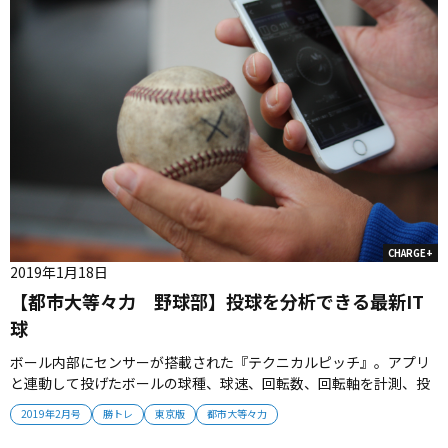
確実に...
CHARGE+
2019年1月18日
【都市大等々力 野球部】投球を分析できる最新IT
球
ボール内部にセンサーが搭載された『テクニカルピッチ』。アプリ
と連動して投げたボールの球種、球速、回転数、回転軸を計測、投
球を数値化、グラフィック化できる。1球3万円と高価なために、現
2019年2月号
勝トレ
東京版
都市大等々力
在は1球のみ。「一度、他のボールと混ぜちゃって、見つけるのが大
変でした（笑）」と大騒ぎしたこともあったが、投手力アップにひ