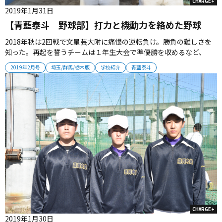
CHARGE+
2019年1月31日
【青藍泰斗 野球部】打力と機動力を絡めた野球
2018年秋は2回戦で文星芸大附に痛恨の逆転負け。勝負の難しさを
知った。再起を誓うチームは１年生大会で準優勝を収めるなど、
春、夏へ向けて全体の士気は高まっている。宇賀神新監督は「野球
2019年2月号
埼玉/群馬/栃木版
学校紹介
青藍泰斗
は『1点の攻防』で流れが変わる。1点をどう奪って、１点をどう守
るか。その部分を追求しながら、打力と機動力を絡めた野球をみせ
ていきたいと思い...
CHARGE+
2019年1月30日