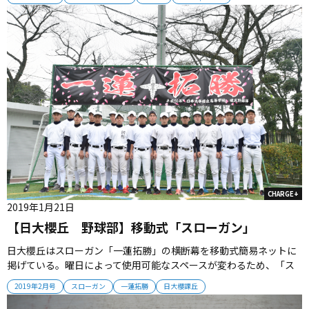
る過酷なメニュー。宇野監督は「キツい時に他のチームメイトにど
んな声掛けができるか、そこが大事。『頑張ろう』という声が出て
くるの...
CHARGE+
2019年1月21日
【日大櫻丘 野球部】移動式「スローガン」
日大櫻丘はスローガン「一蓮拓勝」の横断幕を移動式簡易ネットに
掲げている。曜日によって使用可能なスペースが変わるため、「ス
ローガン」も一緒に移動することができる。どんなときもこのスロ
2019年2月号
スローガン
一蓮拓勝
日大櫻課丘
ーガンが、選手たちを見守っている。 2019年2月号掲載...