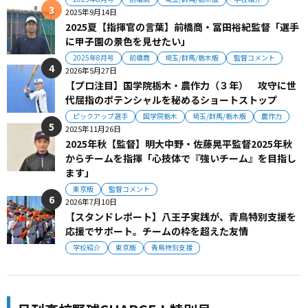
2025年9月14日
2025夏【指揮官の言葉】前橋商・冨田裕紀監督「選手
に甲子園の景色を見せたい」
2025年8月号
前橋商
埼玉/群馬/栃木版
監督コメント
2026年5月27日
【プロ注目】国学院栃木・農作力（３年） 攻守に世
代屈指のポテンシャルを秘めるショートストップ
ピックアップ選手
国学院栃木
埼玉/群馬/栃木版
農作力
2025年11月26日
2025年秋【監督】明大中野・佐藤晃平監督2025年秋
からチームを指揮「心技体で『強いチーム』を目指し
ます」
東京版
監督コメント
2026年7月10日
【スタンドレポート】八王子実践が、青鳥特別支援を
応援でサポート。チームの枠を超えた友情
学校紹介
東京版
青鳥特別支援