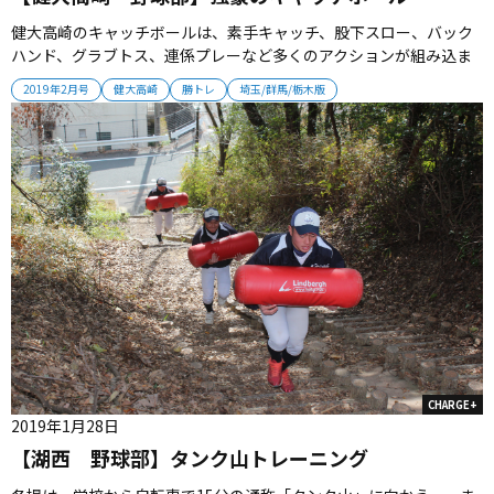
健大高崎のキャッチボールは、素手キャッチ、股下スロー、バック
ハンド、グラブトス、連係プレーなど多くのアクションが組み込ま
れている。すべてが実戦向きのプレーで、選手たちは一つひとつに
2019年2月号
健大高崎
勝トレ
埼玉/群馬/栃木版
集中していく。健大高崎に無駄なメニューなし。強豪は、こうして
作られていく。 2019年2月号掲載...
CHARGE+
2019年1月28日
【湖西 野球部】タンク山トレーニング