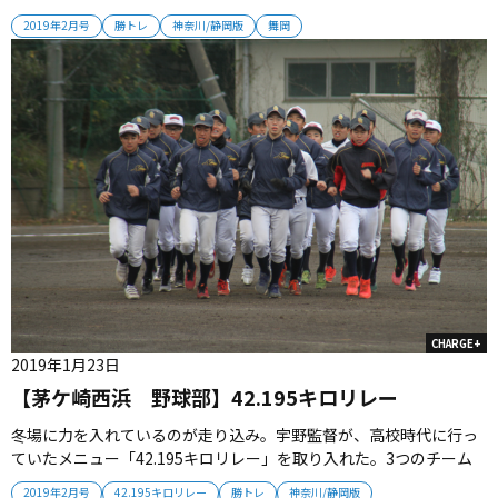
のランメニューも、長距離だけでなく短距離ダッシュを組み込むな
2019年2月号
勝トレ
神奈川/静岡版
舞岡
ど多種多様だ。三富監督は「それぞれが工夫しながら練習に取り組
んでほしい」と選手を見守る。 2019年2月号掲載...
CHARGE+
2019年1月23日
【茅ケ崎西浜 野球部】42.195キロリレー
冬場に力を入れているのが走り込み。宇野監督が、高校時代に行っ
ていたメニュー「42.195キロリレー」を取り入れた。3つのチーム
に分けて、200メートルトラックをリレーしながら42.195キロを走
2019年2月号
42.195キロリレー
勝トレ
神奈川/静岡版