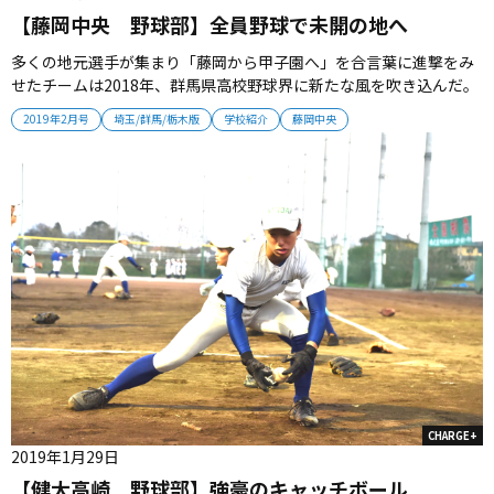
【藤岡中央 野球部】全員野球で未開の地へ
多くの地元選手が集まり「藤岡から甲子園へ」を合言葉に進撃をみ
せたチームは2018年、群馬県高校野球界に新たな風を吹き込んだ。
このチームには、先輩たちが作ってきたものを引き継いでいく責務
2019年2月号
埼玉/群馬/栃木版
学校紹介
藤岡中央
がある。馬淵主将は「核になる選手はいないが、一人ひとりが役割
を果たすことでチームが変わっていける。全員野球で先輩たちを超
えたい」と自覚す...
CHARGE+
2019年1月29日
【健大高崎 野球部】強豪のキャッチボール