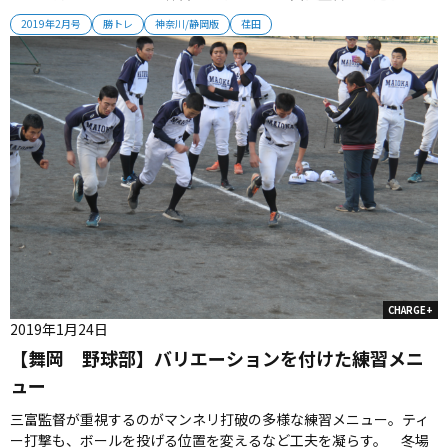
の意見も聞きながら、勝つためにはどうするかを追求している」と
2019年2月号
勝トレ
神奈川/静岡版
荏田
話す。選手のレベルに合わせた質の高い練習が、チーム強化につな
がっている。 2019年2月号掲載...
CHARGE+
2019年1月24日
【舞岡 野球部】バリエーションを付けた練習メニ
ュー
三富監督が重視するのがマンネリ打破の多様な練習メニュー。ティ
ー打撃も、ボールを投げる位置を変えるなど工夫を凝らす。 冬場