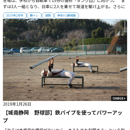
冬場は、学校から自転車で15分の通称「タンク山」に向かう。 ま
ずは3人一組となり、台車に2人を乗せて坂道を駆け上がる。さらに
15キロほどのウオーターバッグを持ち、約100段ある階段を登って
2019年2月号
勝トレ
湖西
神奈川/静岡版
いく。尻周りや太腿が強くなるのはもちろん、体幹も鍛えられる。
そんな苦しい練習の中でも、選手たちは決して笑顔を忘れない。
2019年2...
CHARGE+
2019年1月26日
【城南静岡 野球部】鉄パイプを使ってパワーアッ
プ
「ウチは本格的な機器がないから、あるものを利用する」という船