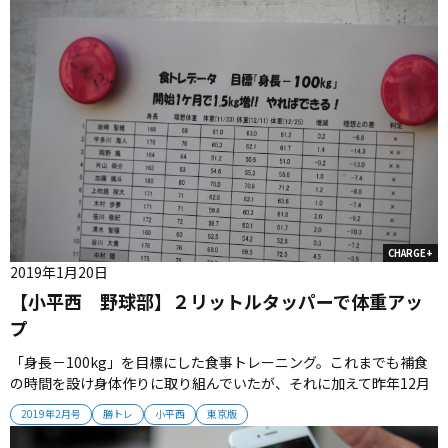
CHARGE+
2019年1月20日
【小平西 野球部】２リットルタッパーで体重アッ
プ
「身長－100kg」を目標にした食事トレーニング。これまでも補食
の時間を設け身体作りに取り組んでいたが、それに加えて昨年12月
から昼食用弁当として、2リットルのタッパーに白飯（おかずは別）
2019年2月号
勝トレ
小平西
東京版
を詰め込み、練習前までに完食していった。開始1カ月で平均1.5kg
の体重アップに成功した。「体重が増えれば、スイングもボールも