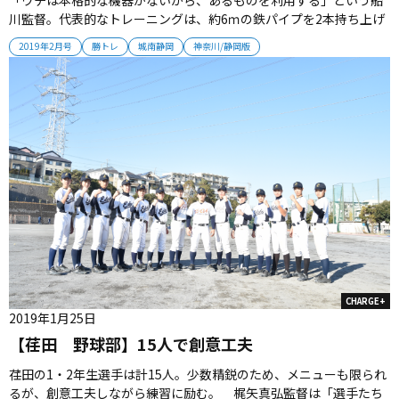
川監督。代表的なトレーニングは、約6ｍの鉄パイプを2本持ち上げ
るもの。筋肉量がアップするだけでなく、バランス感覚も養うこと
2019年2月号
勝トレ
城南静岡
神奈川/静岡版
ができる。短めの鉄パイプでは素振りも。その効果で全員のスイン
グが速くなっている。また、石柱を持って握力を鍛えるなど、工夫
を凝らしたトレーニ...
CHARGE+
2019年1月25日
【荏田 野球部】15人で創意工夫
荏田の1・2年生選手は計15人。少数精鋭のため、メニューも限られ
るが、創意工夫しながら練習に励む。 梶矢真弘監督は「選手たち