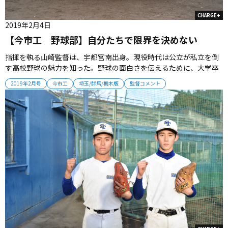
CHARGE+
2019年2月4日
【今市工 野球部】自分たちで限界を決めない
指揮を執る山崎監督は、宇都宮南出身。現役時代は公立が私立を倒
す高校野球の魅力を知った。野球の面白さを伝えるために、大学卒
業後に教員の道へ。2005年に足尾（2007年閉校）から今市工へ赴
2019年2月号
今市工
埼玉/群馬/栃木版
監督コメント
任。足尾時代は、連合チームで大会に参加、8年間を過ごした。そし
て今市工で本格的なチームづくりに取り掛かった。2009年春には青
藍泰斗、...