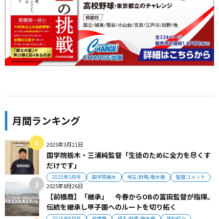
月間ランキング
2025年3月21日
国学院栃木・三浦純監督「生徒のために全力を尽くす
だけです」
2025年3月号
国学院栃木
埼玉/群馬/栃木版
監督コメント
2025年8月26日
【前橋商】「継承」 今春からOBの冨田監督が指揮。
伝統を継承し甲子園へのルートを切り拓く
2025年8月号
前橋商
埼玉/群馬/栃木版
学校紹介