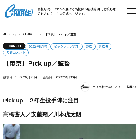
高校球児、ファンへ届ける高校野球応援誌 月刊高校野球
ＣＨＡＲＧＥ！の公式ページです。
ホーム
CHARGE+
【帝京】Pick up／監督
CHARGE+
2022年8月号
ピックアップ選手
帝京
東京版
監督コメント
【帝京】Pick up／監督
2022年8月31日
2022年8月30日
月刊高校野球CHARGE！編集部
Pick up ２年生投手陣に注目
高橋蒼人／安藤翔／川本虎太朗