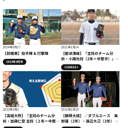
2024年5月17
2021年1月14
【前橋東】投手陣 & 打撃陣
【那須清峰】『主将のチーム分
析・小藤光将（2年＝中堅手）』コ
2024年4月号
ラム #那須清峰
CHARGE+
2022年3月5
2021年1月25
【高経大附】『主将のチーム分
【静岡大成】 ／ダブルエース 海
析・加藤仁登 主将（２年＝中堅
野蓮（2年）・渡辺大己（2年） ＃
手）』コラム #高経大附
静岡大成