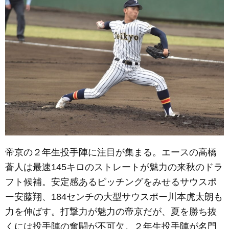
帝京の２年生投手陣に注目が集まる。エースの高橋
蒼人は最速145キロのストレートが魅力の来秋のドラ
フト候補。安定感あるピッチングをみせるサウスポ
ー安藤翔、184センチの大型サウスポー川本虎太朗も
力を伸ばす。打撃力が魅力の帝京だが、夏を勝ち抜
くには投手陣の奮闘が不可欠。２年生投手陣が名門