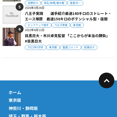
佐野日大
埼玉/群馬/栃木版
麦倉洋一
2026年3月26日
八王子実践 選手紹介最速140キロのストレート・
エース塚原 最速150キロのポテンシャル型・座間
ピックアップ選手
八王子実践
東京版
2022年6月11日
目黒日大・木川卓見監督 「ここからが本当の勝負」
#目黒日大
2022年5月号
東京版
監督コメント
目黒日大
ホーム
東京版
神奈川・静岡版
埼玉・群馬・栃木版