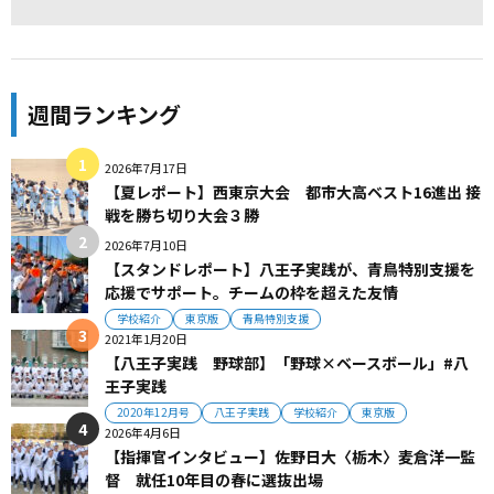
週間ランキング
2026年7月17日
【夏レポート】西東京大会 都市大高ベスト16進出 接
戦を勝ち切り大会３勝
2026年7月10日
【スタンドレポート】八王子実践が、青鳥特別支援を
応援でサポート。チームの枠を超えた友情
学校紹介
東京版
青鳥特別支援
2021年1月20日
【八王子実践 野球部】「野球×ベースボール」#八
王子実践
2020年12月号
八王子実践
学校紹介
東京版
2026年4月6日
【指揮官インタビュー】佐野日大〈栃木〉麦倉洋一監
督 就任10年目の春に選抜出場