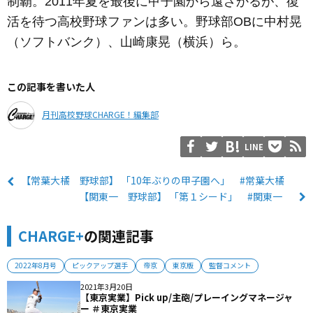
制覇。2011年夏を最後に甲子園から遠ざかるが、復
活を待つ高校野球ファンは多い。野球部OBに中村晃
（ソフトバンク）、山崎康晃（横浜）ら。
この記事を書いた人
月刊高校野球CHARGE！編集部
LINE
【常葉大橘 野球部】 「10年ぶりの甲子園へ」 #常葉大橘
【関東一 野球部】 「第１シード」 #関東一
CHARGE+
の関連記事
2022年8月号
ピックアップ選手
帝京
東京版
監督コメント
2021年3月20日
【東京実業】Pick up/主砲/プレーイングマネージャ
ー ＃東京実業