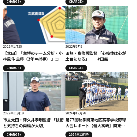
CHARGE+
CHARGE+
2022年1月25
2022年3月3
【太田】『主将のチーム分析・小
田無・島修司監督 「心技体は心が
林風斗 主将（2年＝捕手） 』コラ
土台になる」 #田無
ム #太田
CHARGE+
CHARGE+
2022年11月19
2024年12月28
市立太田・津久井孝明監督 「技術
第77回秋季関東地区高等学校野球
と気持ちの両輪が大切」
大会レポート【健大高崎】関東準
優勝
CHARGE+
2024年12月号