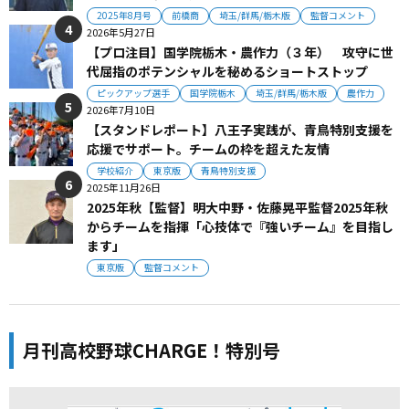
2025年8月号
前橋商
埼玉/群馬/栃木版
監督コメント
2026年5月27日
【プロ注目】国学院栃木・農作力（３年） 攻守に世
代屈指のポテンシャルを秘めるショートストップ
ピックアップ選手
国学院栃木
埼玉/群馬/栃木版
農作力
2026年7月10日
【スタンドレポート】八王子実践が、青鳥特別支援を
応援でサポート。チームの枠を超えた友情
学校紹介
東京版
青鳥特別支援
2025年11月26日
2025年秋【監督】明大中野・佐藤晃平監督2025年秋
からチームを指揮「心技体で『強いチーム』を目指し
ます」
東京版
監督コメント
月刊高校野球CHARGE！特別号