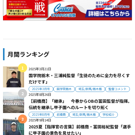
月間ランキング
2025年3月21日
国学院栃木・三浦純監督「生徒のために全力を尽くす
だけです」
2025年3月号
国学院栃木
埼玉/群馬/栃木版
監督コメント
2025年8月26日
【前橋商】「継承」 今春からOBの冨田監督が指揮。
伝統を継承し甲子園へのルートを切り拓く
2025年8月号
前橋商
埼玉/群馬/栃木版
学校紹介
2025年9月14日
2025夏【指揮官の言葉】前橋商・冨田裕紀監督「選手
に甲子園の景色を見せたい」