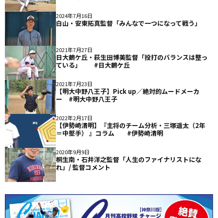
2024年7月16日
白山・安東拓真監督「みんなで一つになって戦う」
2021年7月27日
日大鶴ケ丘・萩生田博美監督「投打のバランスは整っ
ている」 #日大鶴ケ丘
2021年7月23日
【明大中野八王子】Pick up／絶対的ムードメーカ
ー #明大中野八王子
2022年2月17日
【伊勢崎清明】『主将のチーム分析・三塚遥太（2年
＝中堅手） 』コラム #伊勢崎清明
2020年9月9日
桐生南・石井洋之監督「人生のファイナリストにな
れ」/ 監督コメント