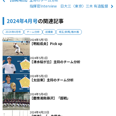
【御殿場西】主将のチーム分析
指揮官Interview 日大三〈東京〉三木 有造監督
2024年4月号
の関連記事
2024年4月号
チーム分析
前橋東
埼玉/群馬/栃木版
2024年5月7日
【明和県央】Pick up
2024年5月1日
【清水桜が丘】主将のチーム分析
2024年5月2日
【太田東】主将のチーム分析
2024年5月4日
【慶應湘南藤沢】「超戦」
2024年4月23日