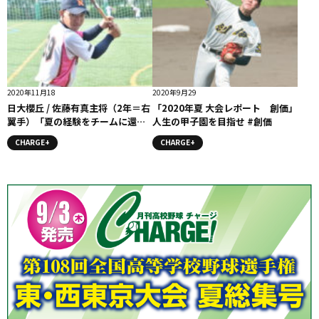
2020年11月18
2020年9月29
日大櫻丘 / 佐藤有真主将（2年＝右
「2020年夏 大会レポート 創価」
翼手）「夏の経験をチームに還元
人生の甲子園を目指せ #創価
したい」コラム #日大櫻丘
CHARGE+
CHARGE+