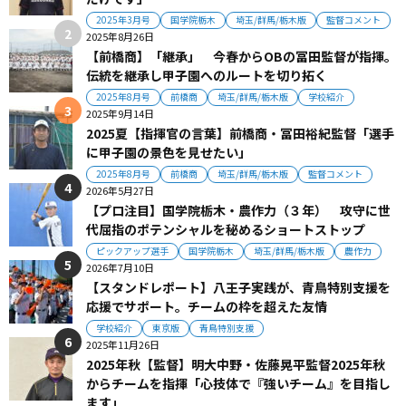
2025年3月号
国学院栃木
埼玉/群馬/栃木版
監督コメント
2025年8月26日
【前橋商】「継承」 今春からOBの冨田監督が指揮。
伝統を継承し甲子園へのルートを切り拓く
2025年8月号
前橋商
埼玉/群馬/栃木版
学校紹介
2025年9月14日
2025夏【指揮官の言葉】前橋商・冨田裕紀監督「選手
に甲子園の景色を見せたい」
2025年8月号
前橋商
埼玉/群馬/栃木版
監督コメント
2026年5月27日
【プロ注目】国学院栃木・農作力（３年） 攻守に世
代屈指のポテンシャルを秘めるショートストップ
ピックアップ選手
国学院栃木
埼玉/群馬/栃木版
農作力
2026年7月10日
【スタンドレポート】八王子実践が、青鳥特別支援を
応援でサポート。チームの枠を超えた友情
学校紹介
東京版
青鳥特別支援
2025年11月26日
2025年秋【監督】明大中野・佐藤晃平監督2025年秋
からチームを指揮「心技体で『強いチーム』を目指し
ます」