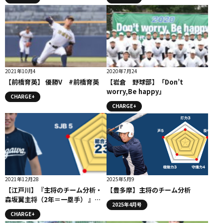
2021年10月4
2020年7月24
【前橋育英】 優勝V #前橋育英
【岩倉 野球部】「Don’t
worry,Be happy」
CHARGE+
CHARGE+
2021年12月28
2025年5月9
【江戸川】『主将のチーム分析・
【豊多摩】主将のチーム分析
森坂翼主将（2年＝一塁手） 』コ
2025年4月号
ラム # 江戸川
CHARGE+