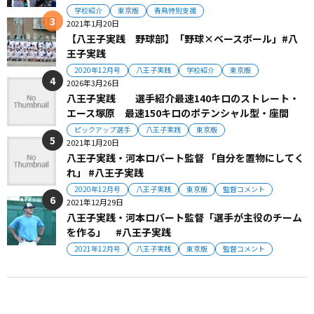
学校紹介
東京版
青鳥特別支援
2021年1月20日
【八王子実践 野球部】「野球×ベースボール」#八
王子実践
2020年12月号
八王子実践
学校紹介
東京版
2026年3月26日
八王子実践 選手紹介最速140キロのストレート・
エース塚原 最速150キロのポテンシャル型・座間
ピックアップ選手
八王子実践
東京版
2021年1月20日
八王子実践・河本ロバート監督 「自分を置物にしてく
れ」 #八王子実践
2020年12月号
八王子実践
東京版
監督コメント
2021年12月29日
八王子実践・河本ロバート監督「選手が主役のチーム
を作る」 #八王子実践
2021年12月号
八王子実践
東京版
監督コメント