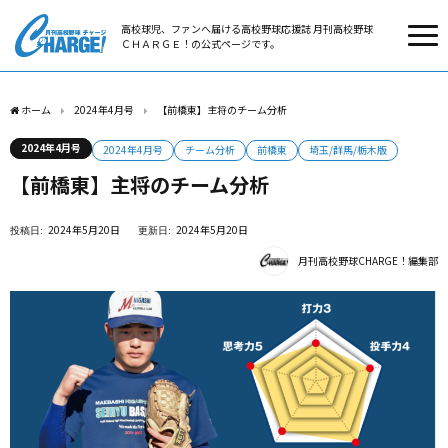
高校球児、ファンへ届ける高校野球応援誌 月刊高校野球
ＣＨＡＲＧＥ！の公式ページです。
ホーム
2024年4月号
【前橋東】主将のチーム分析
2024年4月号
2024年4月号
チーム分析
前橋東
埼玉/群馬/栃木版
【前橋東】主将のチーム分析
2024年5月20日
2024年5月20日
月刊高校野球CHARGE！編集部