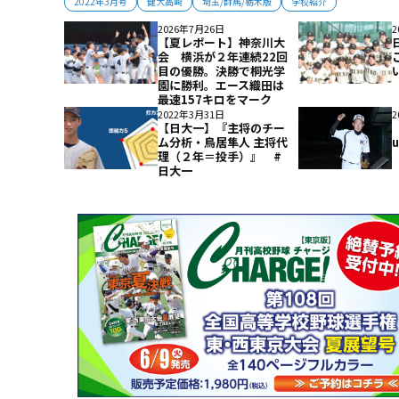
2022年3月号
健大高崎
埼玉/群馬/栃木版
学校紹介
2026年7月26日
2
【夏レポート】神奈川大
会 横浜が２年連続22回
目の優勝。決勝で桐光学
園に勝利。エース織田は
最速157キロをマーク
2022年3月31日
2
【日大一】『主将のチー
ム分析・鳥居隼人 主将代
理（２年＝投手）』 #
日大一