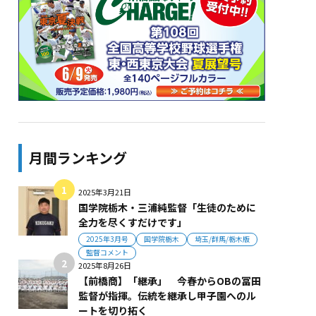
月間ランキング
2025年3月21日
国学院栃木・三浦純監督「生徒のために
全力を尽くすだけです」
2025年3月号
国学院栃木
埼玉/群馬/栃木版
監督コメント
2025年8月26日
【前橋商】「継承」 今春からOBの冨田
監督が指揮。伝統を継承し甲子園へのル
ートを切り拓く