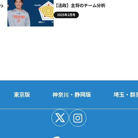
っ
【法政】主将のチーム分析
2025年1月号
東京版
神奈川・静岡版
埼玉・群