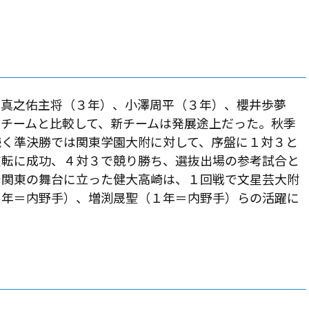
川真之佑主将（３年）、小澤周平（３年）、櫻井歩夢
チームと比較して、新チームは発展途上だった。秋季
続く準決勝では関東学園大附に対して、序盤に１対３と
逆転に成功、４対３で競り勝ち、選抜出場の参考試合と
で関東の舞台に立った健大高崎は、１回戦で文星芸大附
２年＝内野手）、増渕晟聖（１年＝内野手）らの活躍に