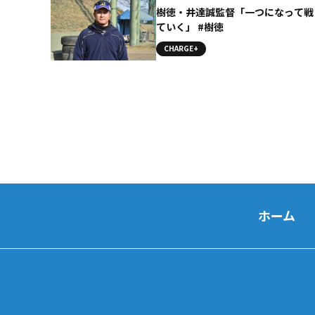
樹徳・井達誠監督「一つになって戦
ていく」 #樹徳
CHARGE+
ホーム