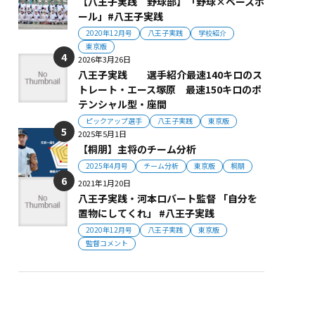
【八王子実践 野球部】「野球×ベースボ
ール」#八王子実践
2020年12月号
八王子実践
学校紹介
東京版
2026年3月26日
八王子実践 選手紹介最速140キロのス
トレート・エース塚原 最速150キロのポ
テンシャル型・座間
ピックアップ選手
八王子実践
東京版
2025年5月1日
【桐朋】主将のチーム分析
2025年4月号
チーム分析
東京版
桐朋
2021年1月20日
八王子実践・河本ロバート監督 「自分を
置物にしてくれ」 #八王子実践
2020年12月号
八王子実践
東京版
監督コメント