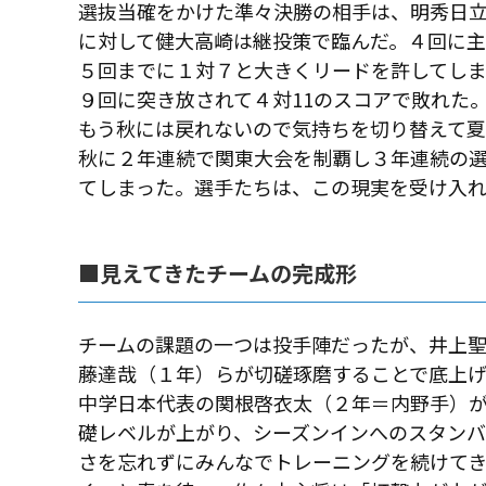
選抜当確をかけた準々決勝の相手は、明秀日立
に対して健大高崎は継投策で臨んだ。４回に
５回までに１対７と大きくリードを許してし
９回に突き放されて４対11のスコアで敗れた
もう秋には戻れないので気持ちを切り替えて夏へ
秋に２年連続で関東大会を制覇し３年連続の
てしまった。選手たちは、この現実を受け入れ
■見えてきたチームの完成形
チームの課題の一つは投手陣だったが、井上聖
藤達哉（１年）らが切磋琢磨することで底上
中学日本代表の関根啓衣太（２年＝内野手）
礎レベルが上がり、シーズンインへのスタン
さを忘れずにみんなでトレーニングを続けて