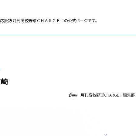
応援誌 月刊高校野球ＣＨＡＲＧＥ！の公式ページです。
崎
高崎
月刊高校野球CHARGE！編集部