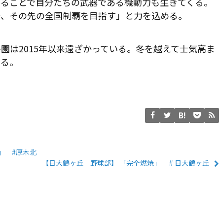
がることで自分たちの武器である機動力も生きてくる。
場、その先の全国制覇を目指す」と力を込める。
園は2015年以来遠ざかっている。冬を越えて士気高ま
する。
」 #厚木北
【日大鶴ヶ丘 野球部】 「完全燃焼」 ＃日大鶴ヶ丘