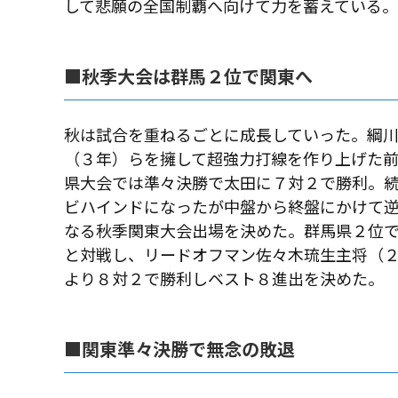
して悲願の全国制覇へ向けて力を蓄えている。
■秋季大会は群馬２位で関東へ
秋は試合を重ねるごとに成長していった。綱
（３年）らを擁して超強力打線を作り上げた前
県大会では準々決勝で太田に７対２で勝利。
ビハインドになったが中盤から終盤にかけて
なる秋季関東大会出場を決めた。群馬県２位
と対戦し、リードオフマン佐々木琉生主将（
より８対２で勝利しベスト８進出を決めた。
■関東準々決勝で無念の敗退