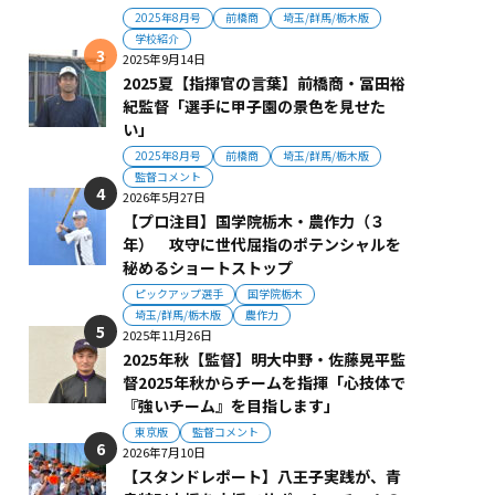
2025年8月号
前橋商
埼玉/群馬/栃木版
学校紹介
2025年9月14日
2025夏【指揮官の言葉】前橋商・冨田裕
紀監督「選手に甲子園の景色を見せた
い」
2025年8月号
前橋商
埼玉/群馬/栃木版
監督コメント
2026年5月27日
【プロ注目】国学院栃木・農作力（３
年） 攻守に世代屈指のポテンシャルを
秘めるショートストップ
ピックアップ選手
国学院栃木
埼玉/群馬/栃木版
農作力
2025年11月26日
2025年秋【監督】明大中野・佐藤晃平監
督2025年秋からチームを指揮「心技体で
『強いチーム』を目指します」
東京版
監督コメント
2026年7月10日
【スタンドレポート】八王子実践が、青