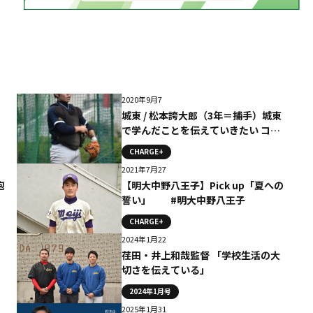
2020年9月7
城東 / 松本誇大郎（3年＝捕手）城東
で学んだことを伝えていきたい コラ
ム
CHARGE+
2021年7月27
砲
【明大中野八王子】Pick up「夏への
誓い」 #明大中野八王子
CHARGE+
2024年1月22
荏田・井上和哉監督 「学校生活の大
切さを伝えている」
2024年1月号
2025年1月31