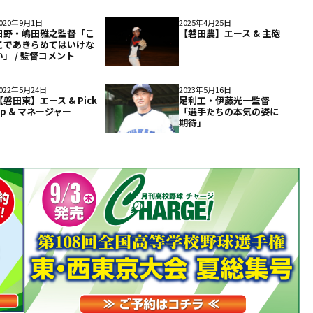
020年9月1日
2025年4月25日
日野・嶋田雅之監督「こ
【磐田農】エース & 主砲
こであきらめてはいけな
い」 / 監督コメント
022年5月24日
2023年5月16日
【磐田東】エース & Pick
足利工・伊藤光一監督
up & マネージャー
「選手たちの本気の姿に
期待」