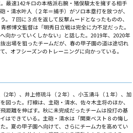
。最速142キロの本格派右腕・猪俣駿太を擁する相手
主砲・清水叶人（２年＝捕手）がソロ本塁打を放つが、
まう。７回に３点を返して反撃ムードとなったものの、
。青栁博文監督は「明秀日立戦は完全に力不足だった。
向かっていくしかない」と話した。2019年、2020年
選抜出場を狙ったチームだが、春の甲子園の道は途切れ
て、オフシーズンのトレーニングに向かっている。
（2年）、井上修琉斗（２年）、小玉湧斗（１年）、加
げを図った。打線は、主砲・清水、佐々木主将のほか、
が飛距離を伸ばす。秋に未完成だったチームは投打の基
バイはできている。主砲・清水は「関東ベスト８の悔し
きた。夏の甲子園へ向けて、さらにチーム力を高めてい