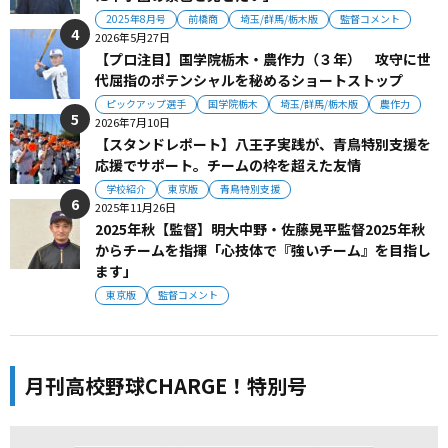
2025年8月号
前橋商
埼玉/群馬/栃木版
監督コメント
2026年5月27日
【プロ注目】国学院栃木・農作力（３年） 攻守に世
代屈指のポテンシャルを秘めるショートストップ
ピックアップ選手
国学院栃木
埼玉/群馬/栃木版
農作力
2026年7月10日
【スタンドレポート】八王子実践が、青鳥特別支援を
応援でサポート。チームの枠を超えた友情
学校紹介
東京版
青鳥特別支援
2025年11月26日
2025年秋【監督】明大中野・佐藤晃平監督2025年秋
からチームを指揮「心技体で『強いチーム』を目指し
ます」
東京版
監督コメント
月刊高校野球CHARGE！特別号