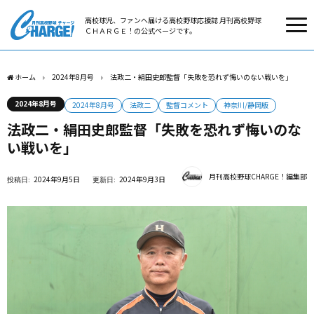
高校球児、ファンへ届ける高校野球応援誌 月刊高校野球
ＣＨＡＲＧＥ！の公式ページです。
ホーム
2024年8月号
法政二・絹田史郎監督「失敗を恐れず悔いのない戦いを」
2024年8月号
2024年8月号
法政二
監督コメント
神奈川/静岡版
法政二・絹田史郎監督「失敗を恐れず悔いのな
い戦いを」
月刊高校野球CHARGE！編集部
2024年9月5日
2024年9月3日