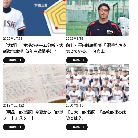
2022年1月26
2022年6月8
【大師】『主将のチーム分析・大
向上・平田隆康監督「 選手たちを
越政信主将（2年＝遊撃手） 』コ
信じている」 #向上
ラム #大師
CHARGE+
CHARGE+
2019年11月22
2020年9月6
【明星 野球部】今夏から「野球
【日大 野球部】「高校野球の成
ノート」スタート
功とは？」
CHARGE+
CHARGE+