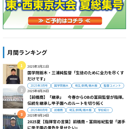
月間ランキング
2025年3月21日
国学院栃木・三浦純監督「生徒のために全力を尽くす
だけです」
2025年3月号
国学院栃木
埼玉/群馬/栃木版
監督コメント
2025年8月26日
【前橋商】「継承」 今春からOBの冨田監督が指揮。
伝統を継承し甲子園へのルートを切り拓く
2025年8月号
前橋商
埼玉/群馬/栃木版
学校紹介
2025年9月14日
2025夏【指揮官の言葉】前橋商・冨田裕紀監督「選手
に甲子園の景色を見せたい」