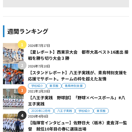
週間ランキング
2026年7月17日
【夏レポート】西東京大会 都市大高ベスト16進出 接
戦を勝ち切り大会３勝
2026年7月10日
【スタンドレポート】八王子実践が、青鳥特別支援を
応援でサポート。チームの枠を超えた友情
学校紹介
東京版
青鳥特別支援
2021年1月20日
【八王子実践 野球部】「野球×ベースボール」#八
王子実践
2020年12月号
八王子実践
学校紹介
東京版
2026年4月6日
【指揮官インタビュー】佐野日大〈栃木〉麦倉洋一監
督 就任10年目の春に選抜出場