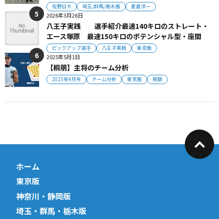
佐野日大
埼玉/群馬/栃木版
麦倉洋一
2026年3月26日
八王子実践 選手紹介最速140キロのストレート・
エース塚原 最速150キロのポテンシャル型・座間
ピックアップ選手
八王子実践
東京版
2025年5月1日
【桐朋】主将のチーム分析
2025年4月号
チーム分析
東京版
桐朋
ホーム
東京版
神奈川・静岡版
埼玉・群馬・栃木版