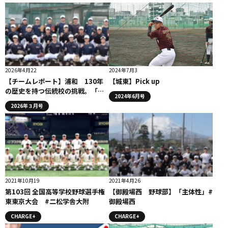
2026年4月22
2024年7月3
【チームレポート】浦和 130年
【城東】Pick up
の歴史を持つ伝統校の挑戦。「尚
2024年6月号
文昌武」が校訓。
2026年３月号
2021年10月19
2021年4月26
第103回 全国高等学校野球選手権
【御殿場西 野球部】「主体性」#
東東京大会 #二松学舎大附
御殿場西
CHARGE+
CHARGE+