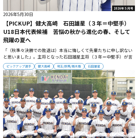
2026年５月号
2026年5月30日
【PICKUP】健大高崎 石田雄星（３年＝中堅手）
U18日本代表候補 苦悩の秋から進化の春、そして
飛躍の夏へ
「（秋準々決勝での敗退は）本当に悔しくて先輩たちに申し訳ない
と思いました」。主将となった石田雄星主将（３年＝中堅手）が言
葉を絞り出す。 石田主将は先輩たちと共に３度の甲子園を経験し、
ピックアップ選手
健大高崎
埼玉/群馬/栃木版
石田雄星
強い健大高崎の一員としてグラウンドに立ってきた。 石田主将にと
って秋準々決勝・桐生第一戦の負けは入学後、県内初の敗戦だっ
た。 過去２年は箱...