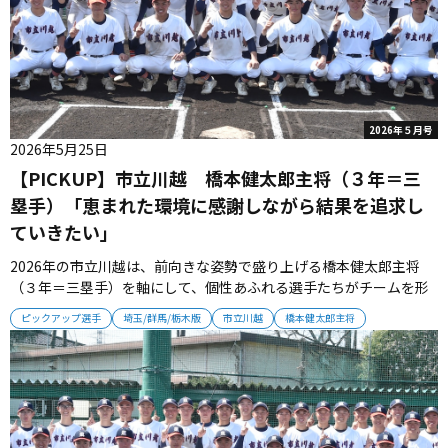
2026年５月号
2026年5月25日
【PICKUP】市立川越 橋本健太郎主将（３年＝三
塁手）「恵まれた環境に感謝しながら結果を追求し
ていきたい」
2026年の市立川越は、前向きな姿勢で盛り上げる橋本健太郎主将
（３年＝三塁手）を軸にして、個性あふれる選手たちがチームを形
成している。 投手陣は実戦派サウスポー栗本樹（３年）が中心とな
ピックアップ選手
埼玉/群馬/栃木版
市立川越
橋本健太郎主将
り、多彩なタイプがブルペンに並ぶ。打撃陣は広角に強い打球を放
つ３番・森翔大（３年＝遊撃手）、４番・橋本主将、５番・嶋田元
太朗（３年＝二塁...