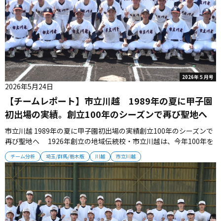
2026年５月号
2026年5月24日
【チームレポート】市立川越 1989年の夏に甲子園
初出場の実績。創立100年のシーズンで再び聖地へ
市立川越 1989年の夏に甲子園初出場の実績創立100年のシーズンで
再び聖地へ 1926年創立の地域伝統校・市立川越は、今年100年を
迎えている。地域の応援を受けて勇敢なプレーをみせるチームは、
チーム分析
埼玉/群馬/栃木版
川越
市立川越
２度目の甲子園出場を目標にあくなき野心を燃やす。 ■学校の活力
がエネルギー 伝統の力が宿るグラウンドには活気がみなぎってい
る...