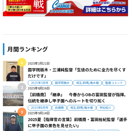
月間ランキング
2025年3月21日
国学院栃木・三浦純監督「生徒のために全力を尽くす
だけです」
2025年3月号
国学院栃木
埼玉/群馬/栃木版
監督コメント
2025年8月26日
【前橋商】「継承」 今春からOBの冨田監督が指揮。
伝統を継承し甲子園へのルートを切り拓く
2025年8月号
前橋商
埼玉/群馬/栃木版
学校紹介
2025年9月14日
2025夏【指揮官の言葉】前橋商・冨田裕紀監督「選手
に甲子園の景色を見せたい」