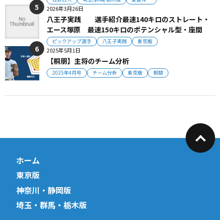
2026年3月26日
八王子実践 選手紹介最速140キロのストレート・
エース塚原 最速150キロのポテンシャル型・座間
ピックアップ選手
八王子実践
東京版
2025年5月1日
【桐朋】主将のチーム分析
2025年4月号
チーム分析
東京版
桐朋
ホーム
東京版
神奈川・静岡版
埼玉・群馬・栃木版