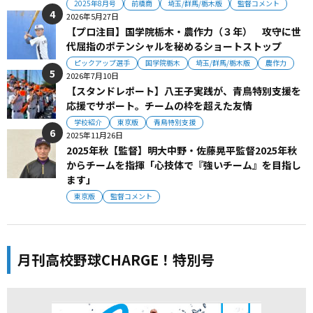
2025年8月号
前橋商
埼玉/群馬/栃木版
監督コメント
2026年5月27日
【プロ注目】国学院栃木・農作力（３年） 攻守に世
代屈指のポテンシャルを秘めるショートストップ
ピックアップ選手
国学院栃木
埼玉/群馬/栃木版
農作力
2026年7月10日
【スタンドレポート】八王子実践が、青鳥特別支援を
応援でサポート。チームの枠を超えた友情
学校紹介
東京版
青鳥特別支援
2025年11月26日
2025年秋【監督】明大中野・佐藤晃平監督2025年秋
からチームを指揮「心技体で『強いチーム』を目指し
ます」
東京版
監督コメント
月刊高校野球CHARGE！特別号