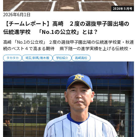
2026年５月号
2026年6月1日
【チームレポート】高崎 ２度の選抜甲子園出場の
伝統進学校 「No.1の公立校」とは？
高崎 「No.1の公立校」 ２度の選抜甲子園出場の伝統進学校夏・秋連
続のベスト４で高まる期待 県下随一の進学実績を上げる伝統校・
高崎。OB指揮官が率いるチームは、2025年夏・秋連続でベスト４
タカタカ
埼玉/群馬/栃木版
学校紹介
高崎高校
へ進出するなど、再び地力を高めている。 ■昨春２回戦敗退が転機
1981年、2012年に選抜出場を果たした伝統校・高崎は、2...