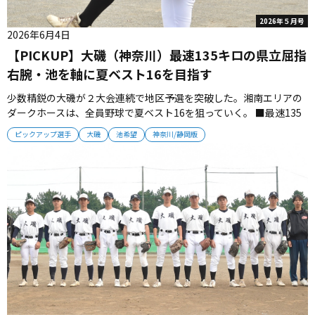
2026年５月号
2026年6月4日
【PICKUP】大磯（神奈川）最速135キロの県立屈指
右腕・池を軸に夏ベスト16を目指す
少数精鋭の大磯が２大会連続で地区予選を突破した。湘南エリアの
ダークホースは、全員野球で夏ベスト16を狙っていく。 ■最速135
キロの県立屈指右腕 （エース）池希望（３年）最速135キロのスト
ピックアップ選手
大磯
池希望
神奈川/静岡版
レートを投げ込む大磯の絶対的エース。直球とスライダーのコンビ
ネーションでアウトを積み重ねていく。秋大会では市立橘相手に３
失点の好投...