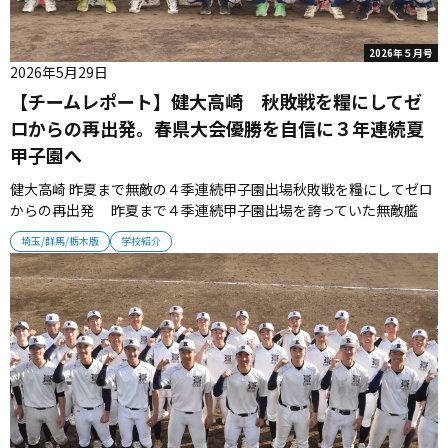
2026年５月号
2026年5月29日
【チームレポート】健大高崎 秋敗戦を糧にしてゼ
ロからの再出発。春県大会優勝を自信に３年連続夏
甲子園へ
健大高崎 昨夏まで無敵の４季連続甲子園出場秋敗戦を糧にしてゼロ
からの再出発 昨夏まで４季連続甲子園出場を誇っていた無敵艦
隊・健大高崎が、昨秋県大会で桐生第一に敗れて進撃が止まった。
埼玉/群馬/栃木版
学校紹介
敗戦を受け止めて冬のトレーニングに臨んだ選手たちは、再起を誓
ってリスタートを切った。 ■県内33連勝で止まった進撃 健大高崎
は2024年...