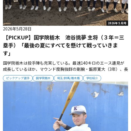
2026年５月号
2026年5月28日
【PICKUP】国学院栃木 池谷挑夢 主将（３年＝三
塁手）「最後の夏にすべてを懸けて戦っていきま
す」
国学院栃木は投手陣も充実している。最速140キロのエース邊見が
成長しているほか、マウンド度胸抜群の剛腕・飯原寛大（3年）、長
身右腕・横山遼太（3年）ら実力派が揃う。 投打のバランスは県屈
ピックアップ選手
国学院栃木
埼玉/群馬/栃木版
学校紹介
指で、2022年夏以来４年ぶりの甲子園が視野に入る。チームスロー
ガンは「常笑」。野球を本気で楽しみながら頂点を目指す。 文武両
道、選手...