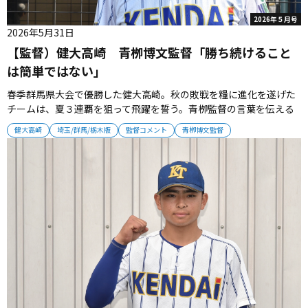
2026年５月号
2026年5月31日
【監督）健大高崎 青栁博文監督「勝ち続けること
は簡単ではない」
春季群馬県大会で優勝した健大高崎。秋の敗戦を糧に進化を遂げた
チームは、夏３連覇を狙って飛躍を誓う。青栁監督の言葉を伝える
（監督）健大高崎・青栁博文監督 勝ち続けることは簡単ではない
健大高崎
埼玉/群馬/栃木版
監督コメント
青栁博文監督
「秋季県大会で（桐生第一に）負けて甲子園の連続出場が止まった
が、過去は変えることができない。負けたのは偶然ではなく、自分
たちの力がなかっ...