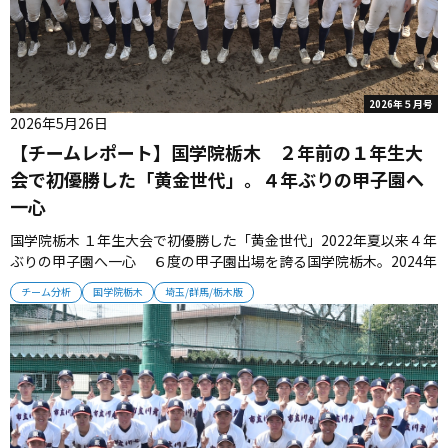
2026年５月号
2026年5月26日
【チームレポート】国学院栃木 ２年前の１年生大
会で初優勝した「黄金世代」。４年ぶりの甲子園へ
一心
国学院栃木 １年生大会で初優勝した「黄金世代」2022年夏以来４年
ぶりの甲子園へ一心 ６度の甲子園出場を誇る国学院栃木。2024年
の１年生大会で初優勝した選手たちが、３年生となったこの世代で
チーム分析
国学院栃木
埼玉/群馬/栃木版
再び甲子園切符をつかみ取る。 ■１年生大会で初タイトル獲得世代
2024年秋の１年生大会、国学院栃木の若獅子たちが躍動した。
準...