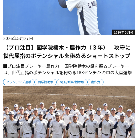
2026年５月号
2026年5月27日
【プロ注目】国学院栃木・農作力（３年） 攻守に
世代屈指のポテンシャルを秘めるショートストップ
■プロ注目プレーヤー農作力 国学院栃木の鍵を握るプレーヤー
は、世代屈指のポテンシャルを秘める183センチ73キロの大型遊撃
手・農作力だ。 東京都出身。中学時代は東京江戸川ボーイズでプレ
ピックアップ選手
国学院栃木
埼玉/群馬/栃木版
農作力
ーし、いくつかの強豪から声が掛かる中で、文武両道で寮生活が送
れる国学院栃木を選んだ。走攻守３拍子揃った農作は、前チームか
ら主力として存...