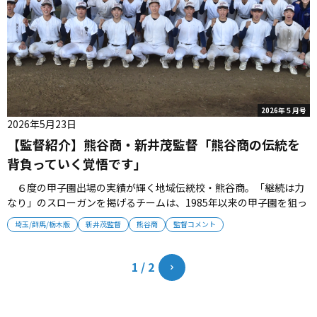
2026年５月号
2026年5月23日
【監督紹介】熊谷商・新井茂監督「熊谷商の伝統を
背負っていく覚悟です」
６度の甲子園出場の実績が輝く地域伝統校・熊谷商。「継続は力
なり」のスローガンを掲げるチームは、1985年以来の甲子園を狙っ
て努力を続ける。OB指揮官・新井茂監督のコメントを紹介する。
埼玉/群馬/栃木版
新井茂監督
熊谷商
監督コメント
（監督）熊谷商・新井茂監督1978年埼玉県生まれ。熊谷商―立正
大。現役時代は投手・遊撃手。大学卒業後、一般企業で５年間働い
たのちに県教...
1 / 2