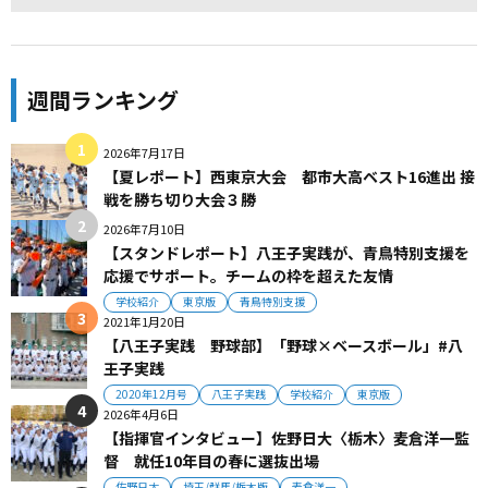
週間ランキング
2026年7月17日
【夏レポート】西東京大会 都市大高ベスト16進出 接
戦を勝ち切り大会３勝
2026年7月10日
【スタンドレポート】八王子実践が、青鳥特別支援を
応援でサポート。チームの枠を超えた友情
学校紹介
東京版
青鳥特別支援
2021年1月20日
【八王子実践 野球部】「野球×ベースボール」#八
王子実践
2020年12月号
八王子実践
学校紹介
東京版
2026年4月6日
【指揮官インタビュー】佐野日大〈栃木〉麦倉洋一監
督 就任10年目の春に選抜出場
佐野日大
埼玉/群馬/栃木版
麦倉洋一