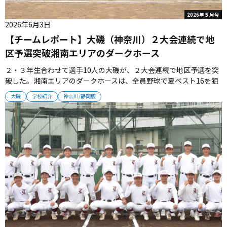
2026年５月号
2026年6月3日
【チームレポート】大磯（神奈川）２大会連続で地
区予選突破湘南エリアのダークホース
２・３年生合わせて選手10人の大磯が、２大会連続で地区予選を突
破した。湘南エリアのダークホースは、全員野球で夏ベスト16を狙
っていく。 ■２・３年生合わせて10人の戦い グラウンドには手作
大磯
学校紹介
神奈川/静岡版
りの懸垂棒や打撃ケージ施設が並び、選手たちが黙々とローテーシ
ョンメニューをこなしている。 「磯高（いそこう）」の略称で親し
まれてい...