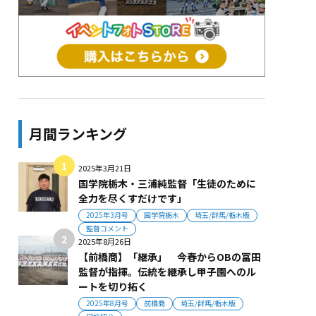
月間ランキング
2025年3月21日
国学院栃木・三浦純監督「生徒のために
全力を尽くすだけです」
2025年3月号
国学院栃木
埼玉/群馬/栃木版
監督コメント
2025年8月26日
【前橋商】「継承」 今春からOBの冨田
監督が指揮。伝統を継承し甲子園へのル
ートを切り拓く
2025年8月号
前橋商
埼玉/群馬/栃木版