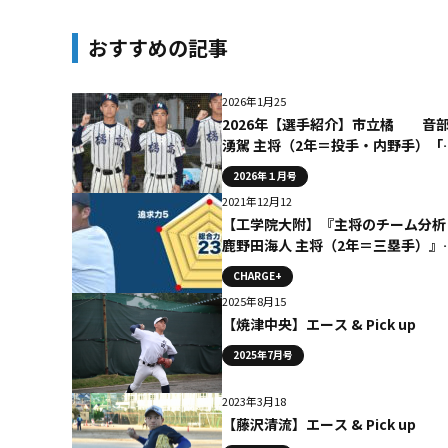
おすすめの記事
2026年1月25
2026年【選手紹介】市立橘 音
湧駕 主将（2年＝投手・内野手）「
備からリズムを作る自分たちの野球
2026年１月号
追求」
2021年12月12
【工学院大附】『主将のチーム分析
鹿野田海人 主将（2年＝三塁手）』
ラム # 工学院大附
CHARGE+
2025年8月15
【焼津中央】エース & Pick up
2025年7月号
2023年3月18
【藤沢清流】エース & Pick up