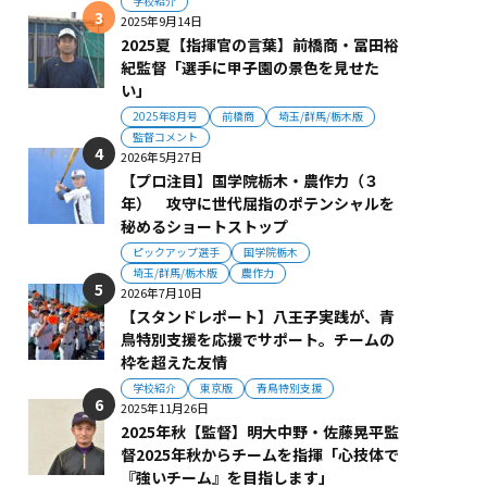
学校紹介
2025年9月14日
2025夏【指揮官の言葉】前橋商・冨田裕
紀監督「選手に甲子園の景色を見せた
い」
2025年8月号
前橋商
埼玉/群馬/栃木版
監督コメント
2026年5月27日
【プロ注目】国学院栃木・農作力（３
年） 攻守に世代屈指のポテンシャルを
秘めるショートストップ
ピックアップ選手
国学院栃木
埼玉/群馬/栃木版
農作力
2026年7月10日
【スタンドレポート】八王子実践が、青
鳥特別支援を応援でサポート。チームの
枠を超えた友情
学校紹介
東京版
青鳥特別支援
2025年11月26日
2025年秋【監督】明大中野・佐藤晃平監
督2025年秋からチームを指揮「心技体で
『強いチーム』を目指します」