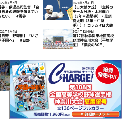
022年7月7日
2021年7月31日
雪谷・伊達昌司監督 「自
【日大鶴ケ丘】『主将の
分自身の経験を伝えてい
チーム分析・木村颯介
きたい」 #雪谷
（3年＝遊撃手）・黒須
真太朗（3年＝中堅
手））』コラム #日大鶴
ケ丘
021年7月4日
2024年12月9日
【日野 野球部】「いざ
第77回秋季関東地区高校
甲子園へ」 #日野
野球神奈川大会【平塚学
園】「伝説の50日」