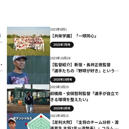
2025年8月1
部
【共栄学園】「一球同心」
守
2025年7月号
を
2025年10月28
・
【監督紹介】新宿・長井正徳監督
コ
「選手たちの『野球が好き』という気
持ちを大切にしていく」
2025年10月号
2025年3月29
前橋南・安田智則監督「選手が自立で
きる環境を整えたい」
2025年3月号
2021年4月15
【足利大附】『主将のチーム分析・渡
邉夏生 主将2年＝遊撃手）』コラム #