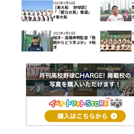
2022年2月16日
2
【東大和 野球部】
「『都立の星』奪還」
#東大和
2021年2月15日
2
相洋・高橋伸明監督「敗
戦からどう学ぶか」 #相
洋