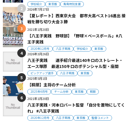
学校紹介
東京版
青鳥特別支援
2026年7月17日
【夏レポート】西東京大会 都市大高ベスト16進出 接
戦を勝ち切り大会３勝
2021年1月20日
【八王子実践 野球部】「野球×ベースボール」#八
王子実践
2020年12月号
八王子実践
学校紹介
東京版
2026年3月26日
八王子実践 選手紹介最速140キロのストレート・
エース塚原 最速150キロのポテンシャル型・座間
ピックアップ選手
八王子実践
東京版
2025年5月1日
【桐朋】主将のチーム分析
2025年4月号
チーム分析
東京版
桐朋
2021年1月20日
八王子実践・河本ロバート監督 「自分を置物にしてく
れ」 #八王子実践
2020年12月号
八王子実践
東京版
監督コメント