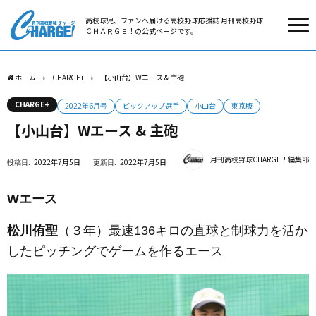
高校球児、ファンへ届ける高校野球応援誌 月刊高校野球
ＣＨＡＲＧＥ！の公式ページです。
ホーム
CHARGE+
【小山台】Wエース & 主砲
CHARGE+
2022年6月号
ピックアップ選手
小山台
東京版
【小山台】Wエース & 主砲
月刊高校野球CHARGE！編集部
2022年7月5日
2022年7月5日
Wエース
松川侑聖
（３年）
最速136キロの直球と制球力を活か
したピッチングでゲームを作るエース