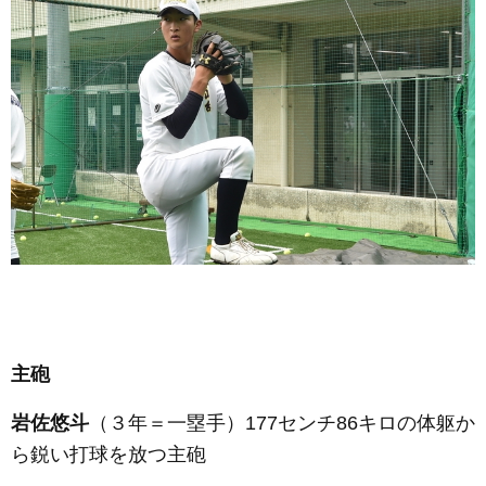
主砲
岩佐悠斗
（３年＝一塁手）
177センチ86キロの体躯か
ら鋭い打球を放つ主砲