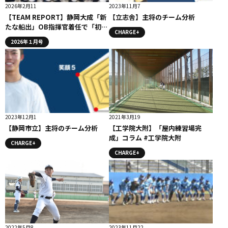
2026年2月11
2023年11月7
【TEAM REPORT】静岡大成「新
【立志舎】主将のチーム分析
たな船出」OB指揮官着任で「初甲
CHARGE+
子園出場」へ
2026年１月号
2023年12月1
2021年3月19
【静岡市立】主将のチーム分析
【工学院大附】「屋内練習場完
成」コラム #工学院大附
CHARGE+
CHARGE+
2022年5月8
2023年11月22