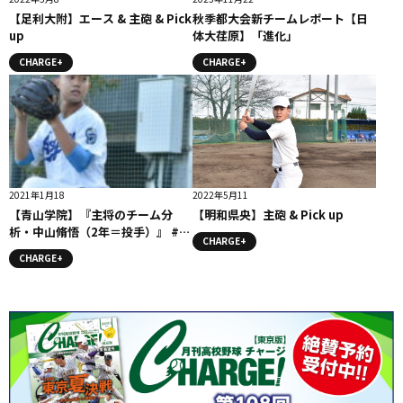
【足利大附】エース & 主砲 & Pick
秋季都大会新チームレポート【日
up
体大荏原】「進化」
CHARGE+
CHARGE+
2021年1月18
2022年5月11
【青山学院】『主将のチーム分
【明和県央】主砲 & Pick up
析・中山脩悟（2年＝投手）』 #青
CHARGE+
山学院
CHARGE+