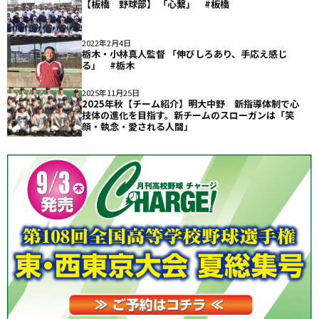
【板橋 野球部】 「心繋」 #板橋
2022年2月4日
栃木・小林真人監督 「伸びしろあり、手応え感じ
る」 #栃木
2025年11月25日
2025年秋【チーム紹介】明大中野 新指導体制で心
技体の進化を目指す。新チームのスローガンは「笑
顔・執念・愛される人間」