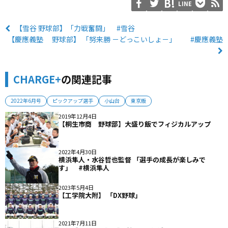
LINE
【雪谷 野球部】「力戦奮闘」 #雪谷
【慶應義塾 野球部】 「努来勝 －どっこいしょ－」 #慶應義塾
CHARGE+
の関連記事
2022年6月号
ピックアップ選手
小山台
東京版
2019年12月4日
【桐生市商 野球部】大盛り飯でフィジカルアップ
2022年4月30日
横浜隼人・水谷哲也監督 「選手の成長が楽しみで
す」 #横浜隼人
2023年5月4日
【工学院大附】 「DX野球」
2021年7月11日