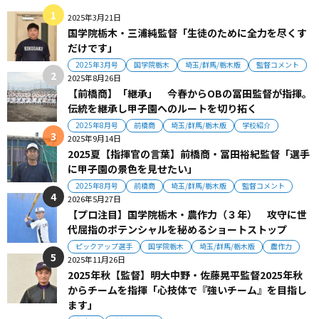
2025年3月21日
国学院栃木・三浦純監督「生徒のために全力を尽くす
だけです」
2025年3月号
国学院栃木
埼玉/群馬/栃木版
監督コメント
2025年8月26日
【前橋商】「継承」 今春からOBの冨田監督が指揮。
伝統を継承し甲子園へのルートを切り拓く
2025年8月号
前橋商
埼玉/群馬/栃木版
学校紹介
2025年9月14日
2025夏【指揮官の言葉】前橋商・冨田裕紀監督「選手
に甲子園の景色を見せたい」
2025年8月号
前橋商
埼玉/群馬/栃木版
監督コメント
2026年5月27日
【プロ注目】国学院栃木・農作力（３年） 攻守に世
代屈指のポテンシャルを秘めるショートストップ
ピックアップ選手
国学院栃木
埼玉/群馬/栃木版
農作力
2025年11月26日
2025年秋【監督】明大中野・佐藤晃平監督2025年秋
からチームを指揮「心技体で『強いチーム』を目指し
ます」