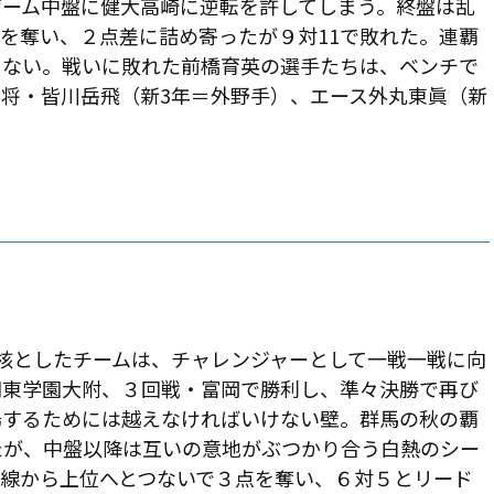
ゲーム中盤に健大高崎に逆転を許してしまう。終盤は乱
を奪い、２点差に詰め寄ったが９対11で敗れた。連覇
らない。戦いに敗れた前橋育英の選手たちは、ベンチで
将・皆川岳飛（新3年＝外野手）、エース外丸東眞（新
。
核としたチームは、チャレンジャーとして一戦一戦に向
関東学園大附、３回戦・富岡で勝利し、準々決勝で再び
場するためには越えなければいけない壁。群馬の秋の覇
たが、中盤以降は互いの意地がぶつかり合う白熱のシー
線から上位へとつないで３点を奪い、６対５とリード