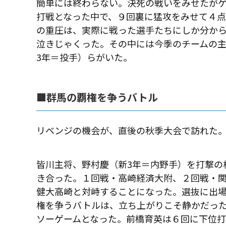
簡単には終わらない。決死の戦いをみせたが
打戦となった中で、９回裏に猛攻をみせて４点
の重圧は、実際に戦った選手たちにしか分か
泣きじゃくった。その中には今季のチームの主
3年＝投手）らがいた。
■群馬の覇権を争うバトル
リベンジの機会が、直後の秋季大会で訪れた
皆川主将、野村慶（新3年＝内野手）を打撃の
き合った。１回戦・高崎経済大附、２回戦・
健大高崎と対峙することになった。選抜に出
権を争うバトルは、立ち上がりこそ静かだっ
ソーゲームとなった。前橋育英は６回に下位打