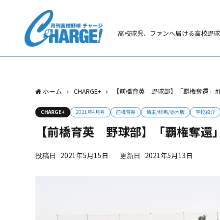
高校球児、ファンへ届ける高校野球
ホーム
CHARGE+
【前橋育英 野球部】「覇権奪還」#
CHARGE+
2021年4月号
前橋育英
埼玉/群馬/栃木版
学校紹介
【前橋育英 野球部】「覇権奪還
2021年5月15日
2021年5月13日