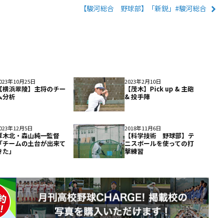
【駿河総合 野球部】「新鋭」#駿河総合
023年10月25日
2023年2月10日
【横浜翠陵】主将のチー
【茂木】Pick up & 主砲
ム分析
& 投手陣
023年12月5日
2018年11月6日
厚木北・森山純一監督
【科学技術 野球部】テ
「チームの土台が出来て
ニスボールを使っての打
きた」
撃練習