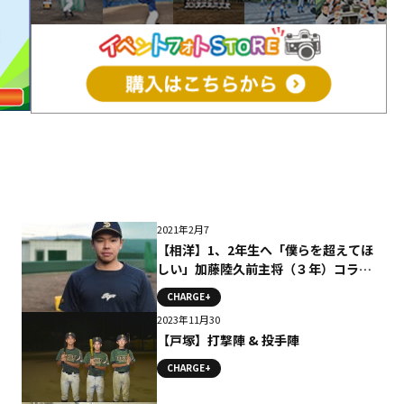
2021年2月7
【相洋】1、2年生へ「僕らを超えてほ
しい」加藤陸久前主将（３年）コラム
#相洋
CHARGE+
2023年11月30
【戸塚】打撃陣 & 投手陣
CHARGE+