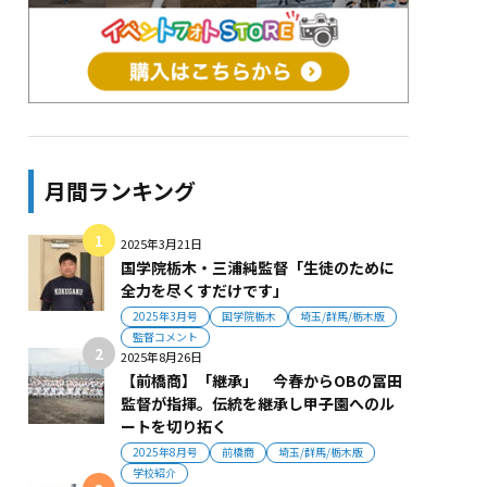
月間ランキング
2025年3月21日
国学院栃木・三浦純監督「生徒のために
全力を尽くすだけです」
2025年3月号
国学院栃木
埼玉/群馬/栃木版
監督コメント
2025年8月26日
【前橋商】「継承」 今春からOBの冨田
監督が指揮。伝統を継承し甲子園へのル
ートを切り拓く
2025年8月号
前橋商
埼玉/群馬/栃木版
学校紹介