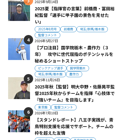
2025年9月14日
2025夏【指揮官の言葉】前橋商・冨田裕
紀監督「選手に甲子園の景色を見せた
い」
2025年8月号
前橋商
埼玉/群馬/栃木版
監督コメント
2026年5月27日
【プロ注目】国学院栃木・農作力（３
年） 攻守に世代屈指のポテンシャルを
秘めるショートストップ
ピックアップ選手
国学院栃木
埼玉/群馬/栃木版
農作力
2025年11月26日
2025年秋【監督】明大中野・佐藤晃平監
督2025年秋からチームを指揮「心技体で
『強いチーム』を目指します」
東京版
監督コメント
2026年7月10日
【スタンドレポート】八王子実践が、青
鳥特別支援を応援でサポート。チームの
枠を超えた友情