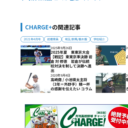
CHARGE+
の関連記事
2021年4月号
前橋育英
埼玉/群馬/栃木版
学校紹介
2025年9月26日
2
2025年夏 東東京大会
【戦記】東東京準決勝 岩
倉 対 修徳 岩倉が伝統
校対決を制して決勝へ進
出
2020年9月4日
2
高崎商 / 小池瑛太主将
（3年＝外野手）精一杯
の感謝を伝えたい コラム