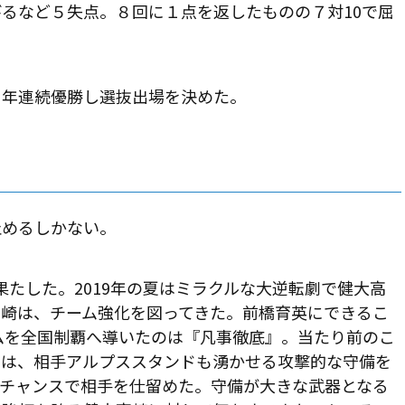
るなど５失点。８回に１点を返したものの７対10で屈
２年連続優勝し選抜出場を決めた。
止めるしかない。
を果たした。2019年の夏はミラクルな大逆転劇で健大高
高崎は、チーム強化を図ってきた。前橋育英にできるこ
ームを全国制覇へ導いたのは『凡事徹底』。当たり前のこ
ムは、相手アルプススタンドも湧かせる攻撃的な守備を
、チャンスで相手を仕留めた。守備が大きな武器となる