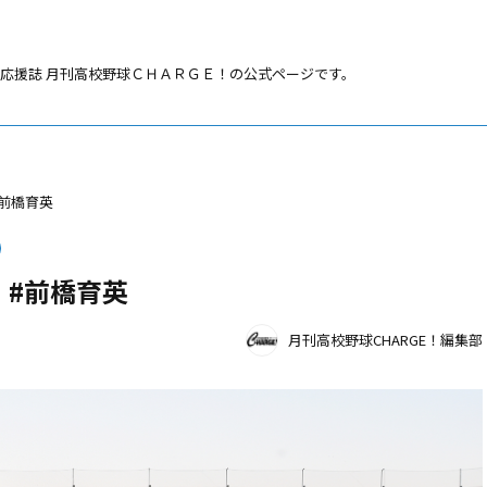
応援誌 月刊高校野球ＣＨＡＲＧＥ！の公式ページです。
前橋育英
」#前橋育英
月刊高校野球CHARGE！編集部