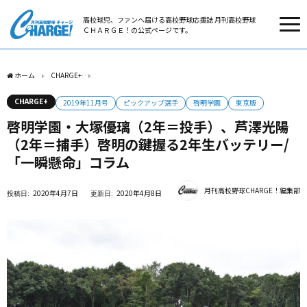
高校球児、ファンへ届ける高校野球応援誌 月刊高校野球
ＣＨＡＲＧＥ！の公式ページです。
ホーム
CHARGE+
啓明学園・大塚優璃（2年＝投手）、芦澤光陽（2年＝捕手）啓明の
CHARGE+
2019年11月号
ピックアップ選手
啓明学園
東京版
啓明学園・大塚優璃（2年＝投手）、芦澤光陽
（2年＝捕手）啓明の鍵握る2年生バッテリー/
「一瞬懸命」コラム
月刊高校野球CHARGE！編集部
2020年4月7日
2020年4月8日