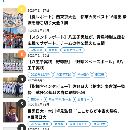
2026年7月17日
【夏レポート】西東京大会 都市大高ベスト16進出 接
戦を勝ち切り大会３勝
2026年7月10日
【スタンドレポート】八王子実践が、青鳥特別支援を
応援でサポート。チームの枠を超えた友情
学校紹介
東京版
青鳥特別支援
2021年1月20日
【八王子実践 野球部】「野球×ベースボール」#八
王子実践
2020年12月号
八王子実践
学校紹介
東京版
2026年4月6日
【指揮官インタビュー】佐野日大〈栃木〉麦倉洋一監
督 就任10年目の春に選抜出場
佐野日大
埼玉/群馬/栃木版
麦倉洋一
2022年6月11日
目黒日大・木川卓見監督 「ここからが本当の勝負」
#目黒日大
2022年5月号
東京版
監督コメント
目黒日大
2026年3月26日