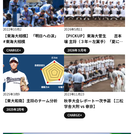
2022年10月2
2026年5月11
【東海大相模】 「明日への涙」
【PICKUP】東海大菅生 吉本
#東海大相模
壌 主将（３年＝左翼手）「夏に全
てを懸けていく」
CHARGE+
2026年５月号
2025年3月9
2023年11月23
【東大和南】主将のチーム分析
秋季大会レポート一次予選 【二松
学舎大附 vs 帝京】
2025年2月号
CHARGE+