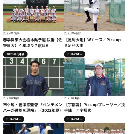
2025年7月4
2021年4月2
春季関東大会栃木県予選 決勝【佐
【足利大附】Wエース／Pick up
野日大】４年ぶり７度目V
＃足利大附
2025年6月号
CHARGE+
2023年9月15
2021年3月7
市ケ尾・菅澤悠監督 「ベンチメン
【宇都宮】Pick upプレーヤー／投
バーが役割を理解」（2023年夏）
手陣 ＃宇都宮
CHARGE+
CHARGE+