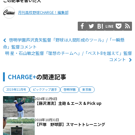
この記事を書いた人
月刊高校野球CHARGE！編集部
LINE
啓明学園芦沢真矢監督「野球は人間形成のツール」/「一瞬懸
命」監督コメント
明 星・石山敏之監督「理想のチームへ」/「ベスト8を越えて」監督
コメント
CHARGE+
の関連記事
2019年11月号
ピックアップ選手
啓明学園
東京版
2024年11月6日
【藤沢清流】主砲 & エース & Pick up
2018年10月31日
【戸塚 野球部】スマートトレーニング