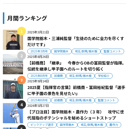
月間ランキング
2025年3月21日
国学院栃木・三浦純監督「生徒のために全力を尽くす
だけです」
2025年3月号
国学院栃木
埼玉/群馬/栃木版
監督コメント
2025年8月26日
【前橋商】「継承」 今春からOBの冨田監督が指揮。
伝統を継承し甲子園へのルートを切り拓く
2025年8月号
前橋商
埼玉/群馬/栃木版
学校紹介
2025年9月14日
2025夏【指揮官の言葉】前橋商・冨田裕紀監督「選手
に甲子園の景色を見せたい」
2025年8月号
前橋商
埼玉/群馬/栃木版
監督コメント
2026年5月27日
【プロ注目】国学院栃木・農作力（３年） 攻守に世
代屈指のポテンシャルを秘めるショートストップ
ピックアップ選手
国学院栃木
埼玉/群馬/栃木版
農作力