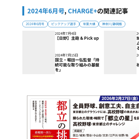
2024年6月号
,
CHARGE+
の関連記事
2024年6月号
ピックアップ選手
常葉大橘
神奈川/静岡版
2024年7月4日
2
【日野】主砲 & Pick up
2024年7月15日
2
国立・堀田一弘監督「持
続可能な取り組みの基盤
を」