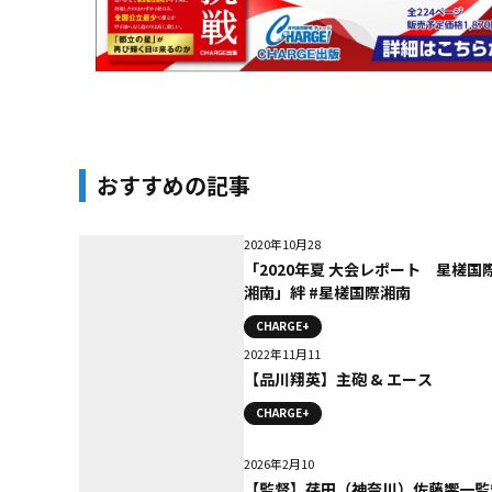
おすすめの記事
2020年10月28
「2020年夏 大会レポート 星槎国
湘南」絆 #星槎国際湘南
CHARGE+
2022年11月11
【品川翔英】主砲 & エース
CHARGE+
2026年2月10
【監督】荏田（神奈川）佐藤響一監