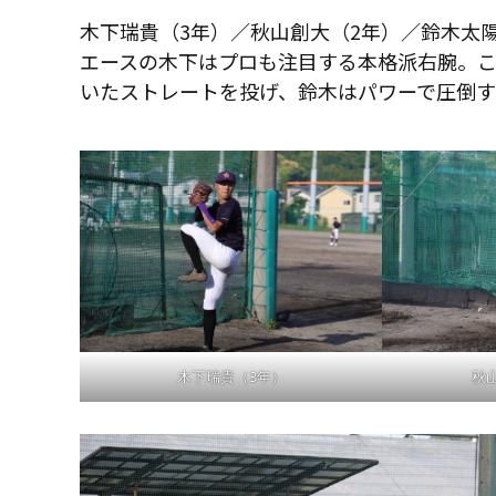
木下瑞貴（3年）／秋山創大（2年）／鈴木太陽
エースの木下はプロも注目する本格派右腕。こ
いたストレートを投げ、鈴木はパワーで圧倒
木下瑞貴（3年）
秋