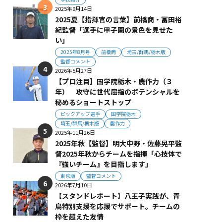
2025年9月14日
2025夏【指揮官の言葉】前橋商・冨田裕
紀監督「選手に甲子園の景色を見せた
い」
2025年8月号
前橋商
埼玉/群馬/栃木版
監督コメント
2026年5月27日
【プロ注目】国学院栃木・農作力（３
年） 攻守に世代屈指のポテンシャルを
秘めるショートストップ
ピックアップ選手
国学院栃木
埼玉/群馬/栃木版
農作力
2025年11月26日
2025年秋【監督】明大中野・佐藤晃平監
督2025年秋からチームを指揮「心技体で
『強いチーム』を目指します」
東京版
監督コメント
2026年7月10日
【スタンドレポート】八王子実践が、青
鳥特別支援を応援でサポート。チームの
枠を超えた友情