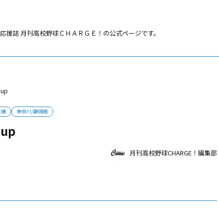
応援誌 月刊高校野球ＣＨＡＲＧＥ！の公式ページです。
up
大橘
神奈川/静岡版
up
月刊高校野球CHARGE！編集部