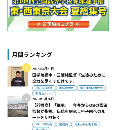
月間ランキング
2025年3月21日
国学院栃木・三浦純監督「生徒のために
全力を尽くすだけです」
2025年3月号
国学院栃木
埼玉/群馬/栃木版
監督コメント
2025年8月26日
【前橋商】「継承」 今春からOBの冨田
監督が指揮。伝統を継承し甲子園へのル
ートを切り拓く
2025年8月号
前橋商
埼玉/群馬/栃木版
学校紹介