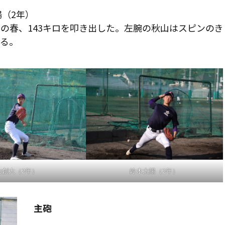
（2年）
の春、143キロを叩き出した。左腕の秋山はスピンのき
する。
山創大（2年）
鈴木太陽（2年）
主砲