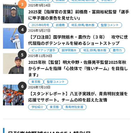
2025年9月14日
2025夏【指揮官の言葉】前橋商・冨田裕紀監督「選手
に甲子園の景色を見せたい」
2025年8月号
前橋商
埼玉/群馬/栃木版
監督コメント
2026年5月27日
【プロ注目】国学院栃木・農作力（３年） 攻守に世
代屈指のポテンシャルを秘めるショートストップ
ピックアップ選手
国学院栃木
埼玉/群馬/栃木版
農作力
2025年11月26日
2025年秋【監督】明大中野・佐藤晃平監督2025年秋
からチームを指揮「心技体で『強いチーム』を目指し
ます」
東京版
監督コメント
2026年7月10日
【スタンドレポート】八王子実践が、青鳥特別支援を
応援でサポート。チームの枠を超えた友情
学校紹介
東京版
青鳥特別支援