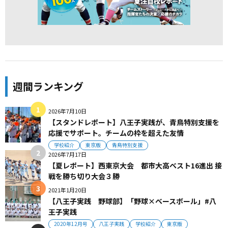
週間ランキング
2026年7月10日
【スタンドレポート】八王子実践が、青鳥特別支援を
応援でサポート。チームの枠を超えた友情
学校紹介
東京版
青鳥特別支援
2026年7月17日
【夏レポート】西東京大会 都市大高ベスト16進出 接
戦を勝ち切り大会３勝
2021年1月20日
【八王子実践 野球部】「野球×ベースボール」#八
王子実践
2020年12月号
八王子実践
学校紹介
東京版