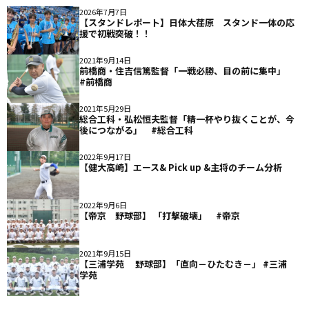
2026年7月7日
【スタンドレポート】日体大荏原 スタンド一体の応
援で初戦突破！！
2021年9月14日
前橋商・住吉信篤監督「一戦必勝、目の前に集中」
#前橋商
2021年5月29日
総合工科・弘松恒夫監督「精一杯やり抜くことが、今
後につながる」 #総合工科
2022年9月17日
【健大高崎】エース& Pick up &主将のチーム分析
2022年9月6日
【帝京 野球部】 「打撃破壊」 #帝京
2021年9月15日
【三浦学苑 野球部】「直向－ひたむき－」 #三浦
学苑