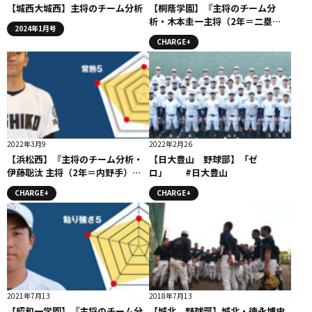
【城西大城西】主将のチーム分析
【桐蔭学園】『主将のチーム分
析・木本圭一主将（2年＝二塁
2024年1月号
手）』コラム #桐蔭学園
CHARGE+
2022年3月9
2022年2月26
【浜松西】『主将のチーム分析・
【日大豊山 野球部】「ゼ
伊藤聡汰 主将（2年＝内野手）』
ロ」 #日大豊山
コラム #浜松西
CHARGE+
CHARGE+
2021年7月13
2018年7月13
【昭和一学園】『主将のチーム分
【城北 野球部】城北・徳永博史