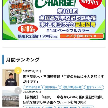
月間ランキング
2025年3月21日
国学院栃木・三浦純監督「生徒のために全力を尽くす
だけです」
2025年3月号
国学院栃木
埼玉/群馬/栃木版
監督コメント
2025年8月26日
【前橋商】「継承」 今春からOBの冨田監督が指揮。
伝統を継承し甲子園へのルートを切り拓く
2025年8月号
前橋商
埼玉/群馬/栃木版
学校紹介