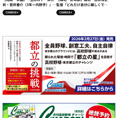
析・若井春介（3年＝内野手）』コ
監督「どれだけ自分に厳しくでき
ラム #昭和一学園
るか」
CHARGE+
CHARGE+