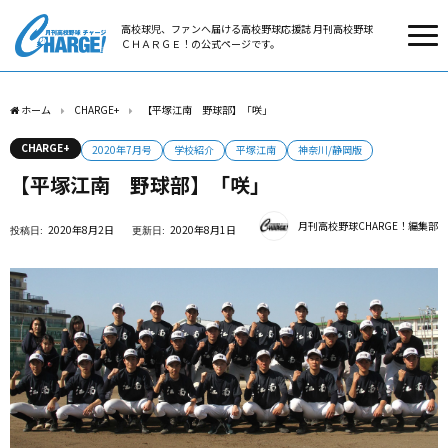
高校球児、ファンへ届ける高校野球応援誌 月刊高校野球
ＣＨＡＲＧＥ！の公式ページです。
ホーム
CHARGE+
【平塚江南 野球部】「咲」
CHARGE+
2020年7月号
学校紹介
平塚江南
神奈川/静岡版
【平塚江南 野球部】「咲」
月刊高校野球CHARGE！編集部
2020年8月2日
2020年8月1日