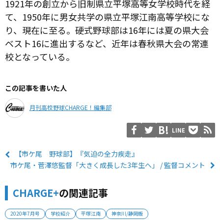
1921年の創立から旧制県立平塚高等女学校時代を経
て、1950年に男女共学の県立平塚江南高等学校にな
り、現在に至る。硬式野球部は16年には夏の県大会
ベスト16に進出するなど、近年は春秋県大会の常連
校となっている。
この記事を書いた人
月刊高校野球CHARGE！編集部
LINE
【市ケ尾 野球部】『気迫の全力疾走』
市ケ尾・菅澤悠監督「大きく成長した3年生へ」 / 監督コメント
CHARGE+
の関連記事
2020年7月号
学校紹介
平塚江南
神奈川/静岡版