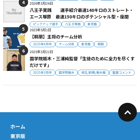
2026年3月26日
八王子実践 選手紹介最速140キロのストレート・
エース塚原 最速150キロのポテンシャル型・座間
ピックアップ選手
八王子実践
東京版
2025年5月1日
【桐朋】主将のチーム分析
2025年4月号
チーム分析
東京版
桐朋
2025年3月21日
国学院栃木・三浦純監督「生徒のために全力を尽くす
だけです」
2025年3月号
国学院栃木
埼玉/群馬/栃木版
監督コメント
ホーム
東京版