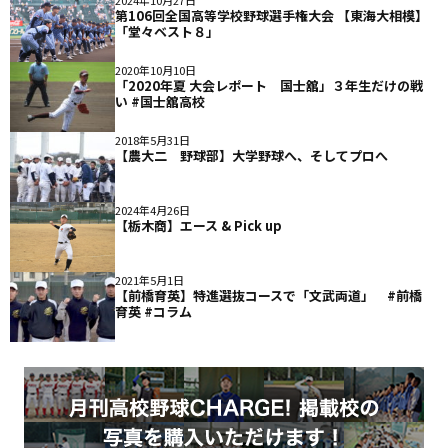
2024年10月27日
第106回全国高等学校野球選手権大会 【東海大相模】
「堂々ベスト８」
2020年10月10日
「2020年夏 大会レポート 国士舘」３年生だけの戦
い #国士舘高校
2018年5月31日
【農大二 野球部】大学野球へ、そしてプロへ
2024年4月26日
【栃木商】エース & Pick up
2021年5月1日
【前橋育英】特進選抜コースで「文武両道」 #前橋
育英 #コラム