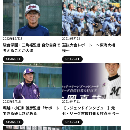
2022年12月15
2021年5月23
駿台学園・三角裕監督 自分自身で
選抜大会レポート 〜東海大相
考えることが大切
模〜
CHARGE+
CHARGE+
2023年5月18
2021年4月11
堀越・小田川雅彦監督「サポート
【レジェンドインタビュー】元
できる優しさがある」
セ・リーグ首位打者＆打点王 今岡
真訪（元阪神―ロッテ） #今岡真
CHARGE+
CHARGE+
訪