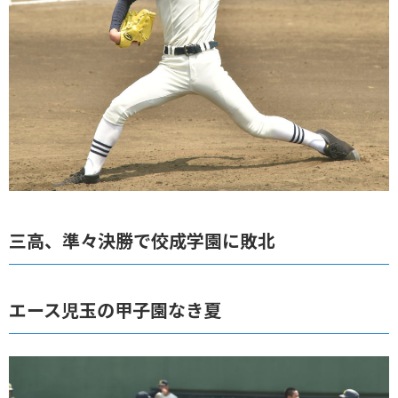
三高、準々決勝で佼成学園に敗北
エース児玉の甲子園なき夏