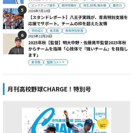
ピックアップ選手
国学院栃木
埼玉/群馬/栃木版
農作力
2026年7月10日
【スタンドレポート】八王子実践が、青鳥特別支援を
応援でサポート。チームの枠を超えた友情
学校紹介
東京版
青鳥特別支援
2025年11月26日
2025年秋【監督】明大中野・佐藤晃平監督2025年秋
からチームを指揮「心技体で『強いチーム』を目指し
ます」
東京版
監督コメント
月刊高校野球CHARGE！特別号