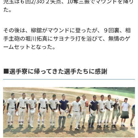
児玉は６回2/3の２失点、10奪三振でマウンドを降り
た。
その後は、柳舘がマウンドに登ったが、９回裏、相
手主砲の堀川拓真にサヨナラ打を浴びて、無情のゲ
ームセットとなった。
■選手寮に帰ってきた選手たちに感謝