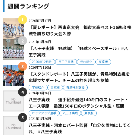
週間ランキング
2026年7月17日
【夏レポート】西東京大会 都市大高ベスト16進出 接
戦を勝ち切り大会３勝
2021年1月20日
【八王子実践 野球部】「野球×ベースボール」#八
王子実践
2020年12月号
八王子実践
学校紹介
東京版
2026年7月10日
【スタンドレポート】八王子実践が、青鳥特別支援を
応援でサポート。チームの枠を超えた友情
学校紹介
東京版
青鳥特別支援
2026年3月26日
八王子実践 選手紹介最速140キロのストレート・
エース塚原 最速150キロのポテンシャル型・座間
ピックアップ選手
八王子実践
東京版
2021年1月20日
八王子実践・河本ロバート監督 「自分を置物にしてく
れ」 #八王子実践