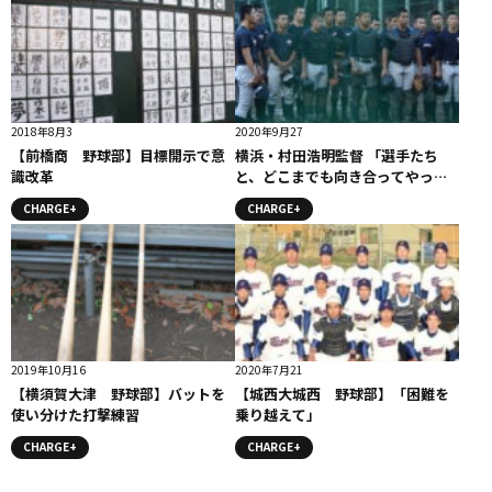
2018年8月3
2020年9月27
【前橋商 野球部】目標開示で意
横浜・村田浩明監督 「選手たち
識改革
と、どこまでも向き合ってやって
いきたい」 / 監督コメント #横浜
CHARGE+
CHARGE+
高校
2019年10月16
2020年7月21
【横須賀大津 野球部】バットを
【城西大城西 野球部】「困難を
使い分けた打撃練習
乗り越えて」
CHARGE+
CHARGE+