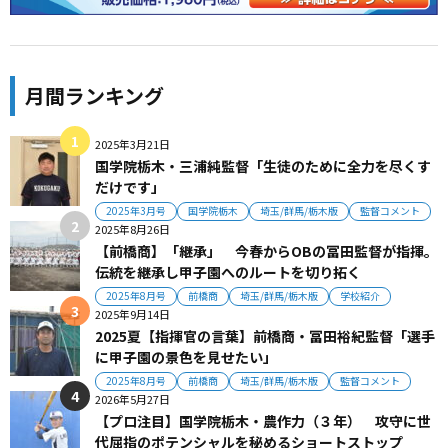
月間ランキング
2025年3月21日
国学院栃木・三浦純監督「生徒のために全力を尽くす
だけです」
2025年3月号
国学院栃木
埼玉/群馬/栃木版
監督コメント
2025年8月26日
【前橋商】「継承」 今春からOBの冨田監督が指揮。
伝統を継承し甲子園へのルートを切り拓く
2025年8月号
前橋商
埼玉/群馬/栃木版
学校紹介
2025年9月14日
2025夏【指揮官の言葉】前橋商・冨田裕紀監督「選手
に甲子園の景色を見せたい」
2025年8月号
前橋商
埼玉/群馬/栃木版
監督コメント
2026年5月27日
【プロ注目】国学院栃木・農作力（３年） 攻守に世
代屈指のポテンシャルを秘めるショートストップ