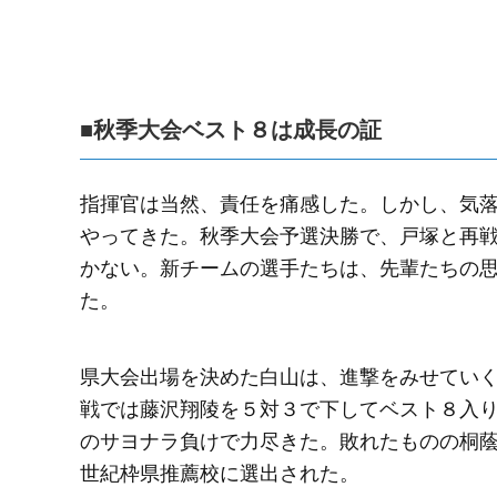
■秋季大会ベスト８は成長の証
指揮官は当然、責任を痛感した。しかし、気
やってきた。秋季大会予選決勝で、戸塚と再
かない。新チームの選手たちは、先輩たちの
た。
県大会出場を決めた白山は、進撃をみせてい
戦では藤沢翔陵を５対３で下してベスト８入り
のサヨナラ負けで力尽きた。敗れたものの桐蔭
世紀枠県推薦校に選出された。