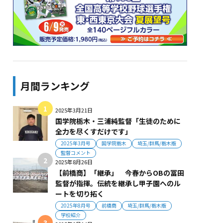
月間ランキング
2025年3月21日
国学院栃木・三浦純監督「生徒のために
全力を尽くすだけです」
2025年3月号
国学院栃木
埼玉/群馬/栃木版
監督コメント
2025年8月26日
【前橋商】「継承」 今春からOBの冨田
監督が指揮。伝統を継承し甲子園へのル
ートを切り拓く
2025年8月号
前橋商
埼玉/群馬/栃木版
学校紹介