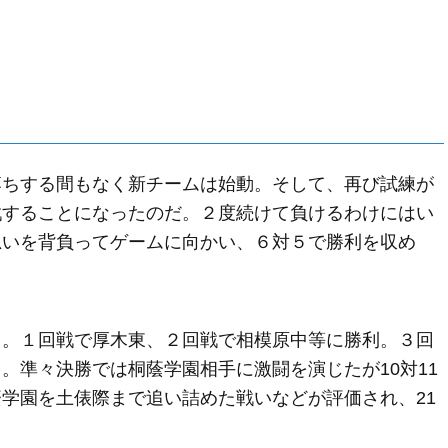
落ちする間もなく新チームは始動。そして、再び試練が
戦することになったのだ。２度続けて負けるわけにはい
思いを背負ってゲームに向かい、６対５で勝利を収め
く。１回戦で厚木東、２回戦で相模原中等に勝利。３回
。準々決勝では桐蔭学園相手に激闘を演じたが10対11
学園を土俵際まで追い詰めた戦いなどが評価され、21