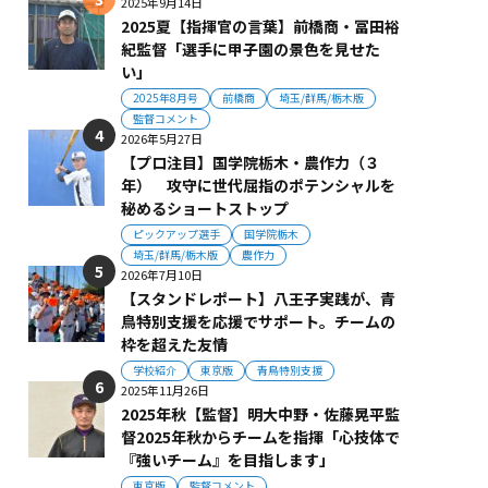
2025年9月14日
2025夏【指揮官の言葉】前橋商・冨田裕
紀監督「選手に甲子園の景色を見せた
い」
2025年8月号
前橋商
埼玉/群馬/栃木版
監督コメント
2026年5月27日
【プロ注目】国学院栃木・農作力（３
年） 攻守に世代屈指のポテンシャルを
秘めるショートストップ
ピックアップ選手
国学院栃木
埼玉/群馬/栃木版
農作力
2026年7月10日
【スタンドレポート】八王子実践が、青
鳥特別支援を応援でサポート。チームの
枠を超えた友情
学校紹介
東京版
青鳥特別支援
2025年11月26日
2025年秋【監督】明大中野・佐藤晃平監
督2025年秋からチームを指揮「心技体で
『強いチーム』を目指します」
東京版
監督コメント