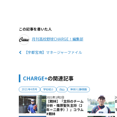
この記事を書いた人
月刊高校野球CHARGE！編集部
【宇都宮南】マネージャーファイル
CHARGE+
の関連記事
2021年4月号
学校紹介
白山
神奈川/静岡版
2021年1月2日
2
【館林】『主将のチーム
分析・篠原聖矢主将（2
年＝二塁手））』コラム
#館林