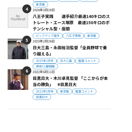
東京版
2026年3月26日
八王子実践 選手紹介最速140キロのス
トレート・エース塚原 最速150キロのポ
テンシャル型・座間
ピックアップ選手
八王子実践
東京版
2025年2月26日
日大三島・永田裕治監督「全員野球で乗
り越える」
2025年2月号
日大三島
監督コメント
神奈川/静岡版
2022年6月11日
目黒日大・木川卓見監督 「ここからが本
当の勝負」 #目黒日大
2022年5月号
東京版
監督コメント
目黒日大