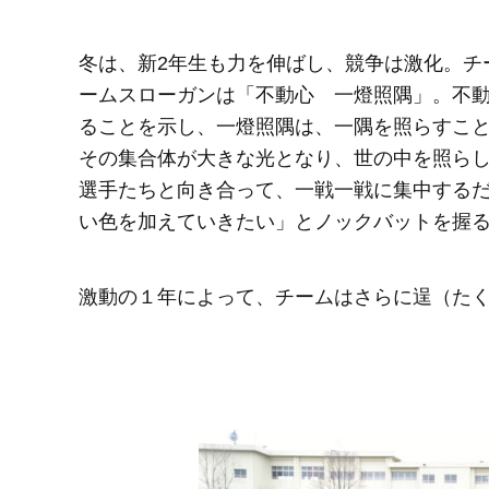
冬は、新2年生も力を伸ばし、競争は激化。チ
ームスローガンは「不動心 一燈照隅」。不
ることを示し、一燈照隅は、一隅を照らすこ
その集合体が大きな光となり、世の中を照ら
選手たちと向き合って、一戦一戦に集中する
い色を加えていきたい」とノックバットを握
激動の１年によって、チームはさらに逞（た