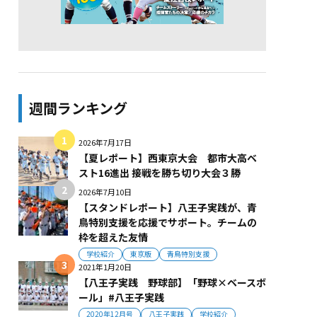
週間ランキング
2026年7月17日
【夏レポート】西東京大会 都市大高ベ
スト16進出 接戦を勝ち切り大会３勝
2026年7月10日
【スタンドレポート】八王子実践が、青
鳥特別支援を応援でサポート。チームの
枠を超えた友情
学校紹介
東京版
青鳥特別支援
2021年1月20日
【八王子実践 野球部】「野球×ベースボ
ール」#八王子実践
2020年12月号
八王子実践
学校紹介