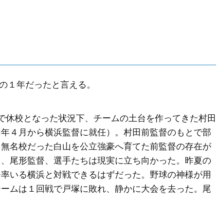
動の１年だったと言える。
で休校となった状況下、チームの土台を作ってきた村田
同年４月から横浜監督に就任）。村田前監督のもとで部
。無名校だった白山を公立強豪へ育てた前監督の存在が
し、尾形監督、選手たちは現実に立ち向かった。昨夏の
督率いる横浜と対戦できるはずだった。野球の神様が用
チームは１回戦で戸塚に敗れ、静かに大会を去った。尾