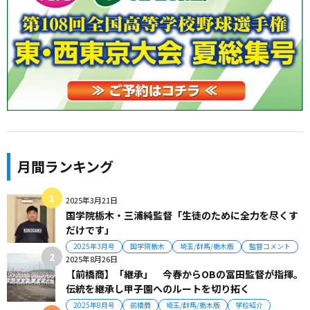
月間ランキング
2025年3月21日
国学院栃木・三浦純監督「生徒のために全力を尽くす
だけです」
2025年3月号
国学院栃木
埼玉/群馬/栃木版
監督コメント
2025年8月26日
【前橋商】「継承」 今春からOBの冨田監督が指揮。
伝統を継承し甲子園へのルートを切り拓く
2025年8月号
前橋商
埼玉/群馬/栃木版
学校紹介