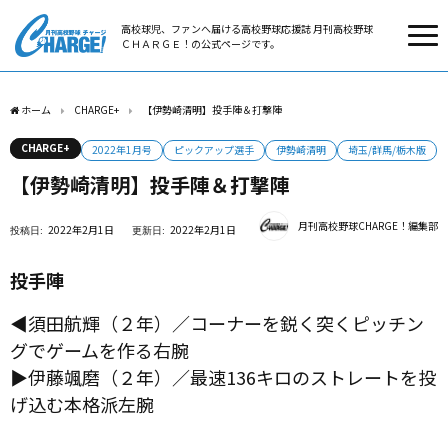
高校球児、ファンへ届ける高校野球応援誌 月刊高校野球
ＣＨＡＲＧＥ！の公式ページです。
ホーム
CHARGE+
【伊勢崎清明】投手陣＆打撃陣
CHARGE+
2022年1月号
ピックアップ選手
伊勢崎清明
埼玉/群馬/栃木版
【伊勢崎清明】投手陣＆打撃陣
月刊高校野球CHARGE！編集部
2022年2月1日
2022年2月1日
投手陣
◀︎須田航輝（２年）／コーナーを鋭く突くピッチン
グでゲームを作る右腕
▶︎伊藤颯磨（２年）／最速136キロのストレートを投
げ込む本格派左腕