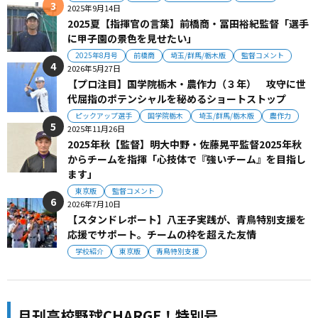
2025年9月14日
2025夏【指揮官の言葉】前橋商・冨田裕紀監督「選手
に甲子園の景色を見せたい」
2025年8月号
前橋商
埼玉/群馬/栃木版
監督コメント
2026年5月27日
【プロ注目】国学院栃木・農作力（３年） 攻守に世
代屈指のポテンシャルを秘めるショートストップ
ピックアップ選手
国学院栃木
埼玉/群馬/栃木版
農作力
2025年11月26日
2025年秋【監督】明大中野・佐藤晃平監督2025年秋
からチームを指揮「心技体で『強いチーム』を目指し
ます」
東京版
監督コメント
2026年7月10日
【スタンドレポート】八王子実践が、青鳥特別支援を
応援でサポート。チームの枠を超えた友情
学校紹介
東京版
青鳥特別支援
月刊高校野球CHARGE！特別号