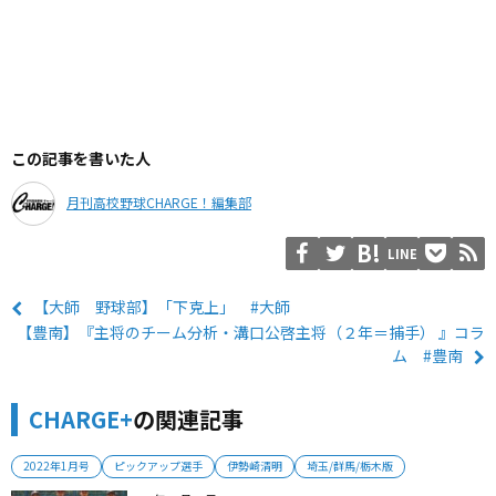
この記事を書いた人
月刊高校野球CHARGE！編集部
LINE
【大師 野球部】「下克上」 #大師
【豊南】『主将のチーム分析・溝口公啓主将（２年＝捕手） 』コラ
ム #豊南
CHARGE+
の関連記事
2022年1月号
ピックアップ選手
伊勢崎清明
埼玉/群馬/栃木版