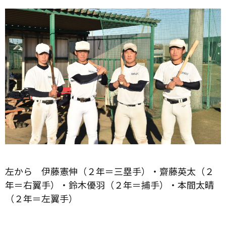
左から 伊藤憲伸（２年＝三塁手）・齋藤英太（２
年＝右翼手）・鈴木優羽（２年＝捕手）・本間太晴
（２年＝左翼手）