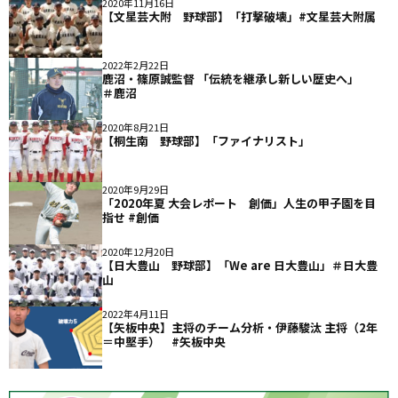
2020年11月16日
【文星芸大附 野球部】「打撃破壊」#文星芸大附属
2022年2月22日
鹿沼・篠原誠監督 「伝統を継承し新しい歴史へ」
＃鹿沼
2020年8月21日
【桐生南 野球部】「ファイナリスト」
2020年9月29日
「2020年夏 大会レポート 創価」人生の甲子園を目
指せ #創価
2020年12月20日
【日大豊山 野球部】「We are 日大豊山」＃日大豊
山
2022年4月11日
【矢板中央】主将のチーム分析・伊藤駿汰 主将（2年
＝中堅手） #矢板中央