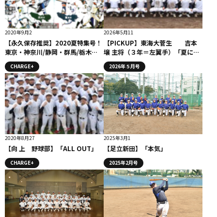
2020年9月2
2026年5月11
【永久保存推奨】2020夏特集号！
【PICKUP】東海大菅生 吉本
東京・神奈川/静岡・群馬/栃木
壌 主将（３年＝左翼手）「夏に全
版 チャージ９月号 好評配布
てを懸けていく」
CHARGE+
2026年５月号
中！
2020年8月27
2025年3月1
【向 上 野球部】「ALL OUT」
【足立新田】「本気」
CHARGE+
2025年2月号