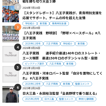
戦を勝ち切り大会３勝
2026年7月10日
【スタンドレポート】八王子実践が、青鳥特別支援を
応援でサポート。チームの枠を超えた友情
学校紹介
東京版
青鳥特別支援
2021年1月20日
【八王子実践 野球部】「野球×ベースボール」#八
王子実践
2020年12月号
八王子実践
学校紹介
東京版
2026年3月26日
八王子実践 選手紹介最速140キロのストレート・
エース塚原 最速150キロのポテンシャル型・座間
ピックアップ選手
八王子実践
東京版
2021年1月20日
八王子実践・河本ロバート監督 「自分を置物にしてく
れ」 #八王子実践
2020年12月号
八王子実践
東京版
監督コメント
2025年2月26日
日大三島・永田裕治監督「全員野球で乗り越える」
2025年2月号
日大三島
監督コメント
神奈川/静岡版