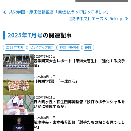
共栄学園・原田健輔監督「自信を持って戦ってほしい」
【焼津中央】エース & Pick up
2025年7月号
の関連記事
2025年7月号
ピックアップ選手
神奈川/静岡版
静岡
2025年7月30日
春季関東大会レポート【東海大菅生】「進化する投手
陣」
2025年8月12日
【共栄学園】「一球同心」
2025年8月11日
日大鶴ヶ丘・萩生田博美監督「投打のポテンシャルを
いかに発揮するか」
2025年8月19日
焼津中央・宮本祐希監督「選手たちの粘りを見てほし
い」