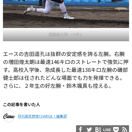
磯部健士郎（３年）
エースの吉田遥孔は抜群の安定感を誇る左腕。右腕
の増田煌太朗は最速146キロのストレートで強気に押
す。高校入学後、急成長した最速138キロ左腕の磯部
健士郎は任されたどんな場面でも力を発揮できる。
さらに、２年生の好左腕・鈴木颯真も控える。
この記事を書いた人
月刊高校野球CHARGE！編集部
LINE