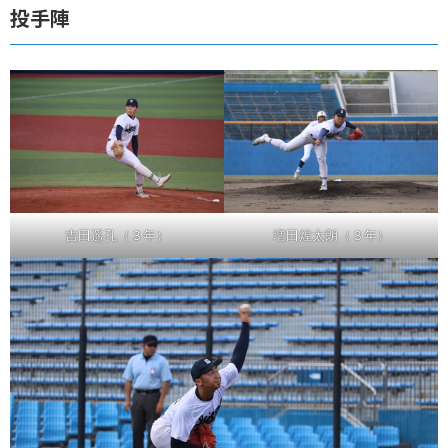
投手陣
吉田遥孔（３年）
増田煌太朗（３年）