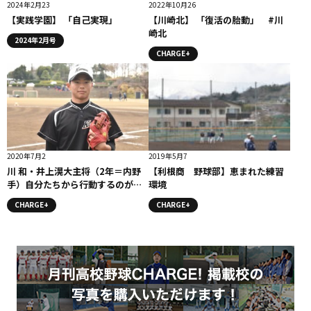
2024年2月23
2022年10月26
【実践学園】 「自己実現」
【川崎北】 「復活の胎動」 #川
崎北
2024年2月号
CHARGE+
2020年7月2
2019年5月7
川 和・井上滉大主将（2年＝内野
【利根商 野球部】恵まれた練習
手）自分たちから行動するのが川
環境
和の野球/「パイオニア」
CHARGE+
CHARGE+