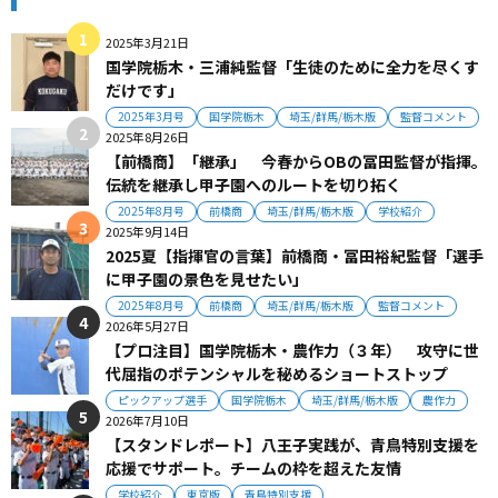
2025年3月21日
国学院栃木・三浦純監督「生徒のために全力を尽くす
だけです」
2025年3月号
国学院栃木
埼玉/群馬/栃木版
監督コメント
2025年8月26日
【前橋商】「継承」 今春からOBの冨田監督が指揮。
伝統を継承し甲子園へのルートを切り拓く
2025年8月号
前橋商
埼玉/群馬/栃木版
学校紹介
2025年9月14日
2025夏【指揮官の言葉】前橋商・冨田裕紀監督「選手
に甲子園の景色を見せたい」
2025年8月号
前橋商
埼玉/群馬/栃木版
監督コメント
2026年5月27日
【プロ注目】国学院栃木・農作力（３年） 攻守に世
代屈指のポテンシャルを秘めるショートストップ
ピックアップ選手
国学院栃木
埼玉/群馬/栃木版
農作力
2026年7月10日
【スタンドレポート】八王子実践が、青鳥特別支援を
応援でサポート。チームの枠を超えた友情
学校紹介
東京版
青鳥特別支援