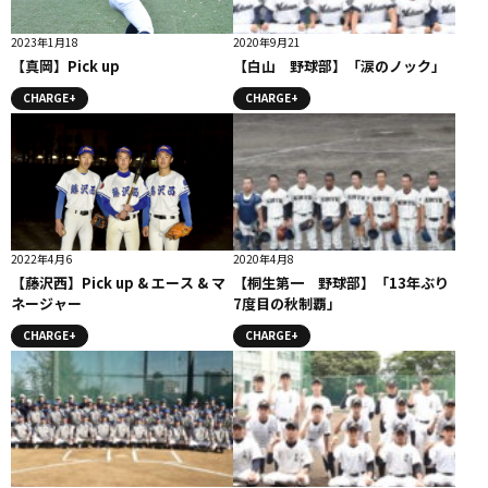
2023年1月18
2020年9月21
【真岡】Pick up
【白山 野球部】「涙のノック」
CHARGE+
CHARGE+
2022年4月6
2020年4月8
【藤沢西】Pick up & エース & マ
【桐生第一 野球部】「13年ぶり
ネージャー
7度目の秋制覇」
CHARGE+
CHARGE+