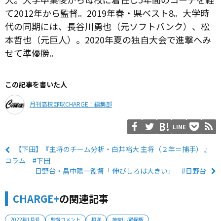
て2012年から監督。2019年春・県ベスト8。大学時
代の同期には、長谷川勇也（元ソフトバンク）、松
本哲也（元巨人）。2020年夏の独自大会で進撃へみ
せて準優勝。
この記事を書いた人
月刊高校野球CHARGE！編集部
LINE
【下田】『主将のチーム分析・白井裕大 主将（２年＝捕手） 』
コラム #下田
日野台・畠中陽一監督「 伸びしろは大きい」 #日野台
CHARGE+
の関連記事
2022年1月号
監督コメント
相洋
神奈川/静岡版