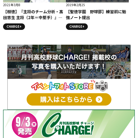
2021年3月8
2019年2月25
【樹徳】『主将のチーム分析・髙
【聖徳学園 野球部】練習前に勉
田悠生 主将（2年＝中堅手）』コ
強ノート提出
ラム #樹徳
CHARGE+
CHARGE+