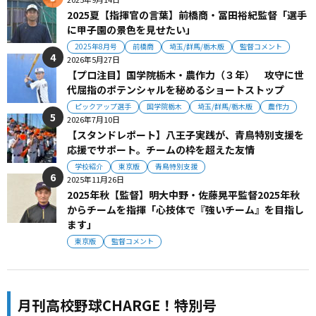
2025夏【指揮官の言葉】前橋商・冨田裕紀監督「選手
に甲子園の景色を見せたい」
2025年8月号
前橋商
埼玉/群馬/栃木版
監督コメント
2026年5月27日
【プロ注目】国学院栃木・農作力（３年） 攻守に世
代屈指のポテンシャルを秘めるショートストップ
ピックアップ選手
国学院栃木
埼玉/群馬/栃木版
農作力
2026年7月10日
【スタンドレポート】八王子実践が、青鳥特別支援を
応援でサポート。チームの枠を超えた友情
学校紹介
東京版
青鳥特別支援
2025年11月26日
2025年秋【監督】明大中野・佐藤晃平監督2025年秋
からチームを指揮「心技体で『強いチーム』を目指し
ます」
東京版
監督コメント
月刊高校野球CHARGE！特別号