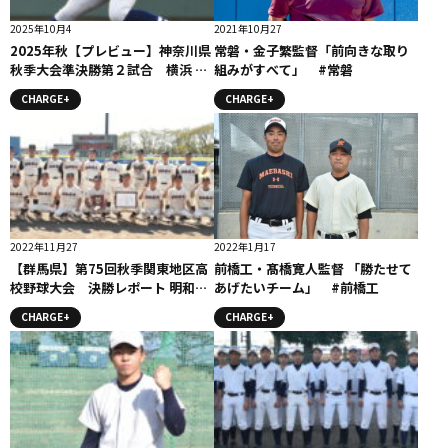
2025年10月4
2021年10月27
2025年秋【プレビュー】神奈川県
常磐・金子繁監督「前向きな取り
秋季大会準決勝第２試合 横浜 対
組みがすべて」 #常磐
東海大相模 10月４日12時半時試
CHARGE+
CHARGE+
合開始予定（保土ケ谷）
2022年11月27
2022年1月17
【群馬県】第75回秋季関東地区高
前橋工・髙橋寛人監督 「勝たせて
校野球大会 決勝レポート 明和県
あげたいチーム」 #前橋工
央
CHARGE+
CHARGE+