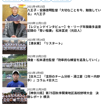
2021年4月15日
八王子・安藤徳明監督「大切なことを今、勉強してい
る」 #八王子
2020年12月31日
【レジェンドインタビュー】セ・リーグ年間最多盗塁
記録の「青い稲妻」 松本匡史（元巨人）
2023年7月14日
【清水東】「リスタート」
2023年10月23日
鎌倉・松本達也監督「効率的な練習を追及していく」
2021年1月9日
【日大二】『主将のチーム分析・湯江蒼（2年＝内野
手）』コラム #日大二
2022年11月26日
【神奈川県】第75回秋季関東地区高校野球大会 決
勝レポート 横浜