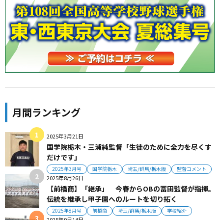
月間ランキング
2025年3月21日
国学院栃木・三浦純監督「生徒のために全力を尽くす
だけです」
2025年3月号
国学院栃木
埼玉/群馬/栃木版
監督コメント
2025年8月26日
【前橋商】「継承」 今春からOBの冨田監督が指揮。
伝統を継承し甲子園へのルートを切り拓く
2025年8月号
前橋商
埼玉/群馬/栃木版
学校紹介
2025年9月14日