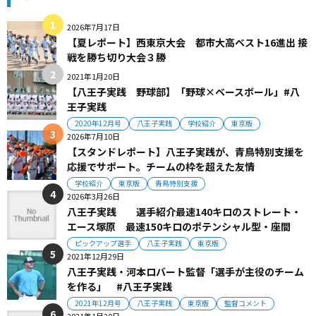
2026年7月17日
【夏レポート】西東京大会 都市大高ベスト16進出 接
戦を勝ち切り大会３勝
2021年1月20日
【八王子実践 野球部】「野球×ベースボール」#八
王子実践
2020年12月号
八王子実践
学校紹介
東京版
2026年7月10日
【スタンドレポート】八王子実践が、青鳥特別支援を
応援でサポート。チームの枠を超えた友情
学校紹介
東京版
青鳥特別支援
2026年3月26日
八王子実践 選手紹介最速140キロのストレート・
エース塚原 最速150キロのポテンシャル型・座間
ピックアップ選手
八王子実践
東京版
2021年12月29日
八王子実践・河本ロバート監督「選手が主役のチーム
を作る」 #八王子実践
2021年12月号
八王子実践
東京版
監督コメント
2021年1月20日