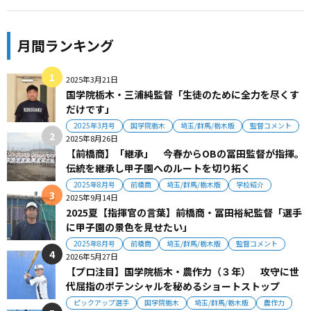
月間ランキング
2025年3月21日
国学院栃木・三浦純監督「生徒のために全力を尽くす
だけです」
2025年3月号
国学院栃木
埼玉/群馬/栃木版
監督コメント
2025年8月26日
【前橋商】「継承」 今春からOBの冨田監督が指揮。
伝統を継承し甲子園へのルートを切り拓く
2025年8月号
前橋商
埼玉/群馬/栃木版
学校紹介
2025年9月14日
2025夏【指揮官の言葉】前橋商・冨田裕紀監督「選手
に甲子園の景色を見せたい」
2025年8月号
前橋商
埼玉/群馬/栃木版
監督コメント
2026年5月27日
【プロ注目】国学院栃木・農作力（３年） 攻守に世
代屈指のポテンシャルを秘めるショートストップ
ピックアップ選手
国学院栃木
埼玉/群馬/栃木版
農作力