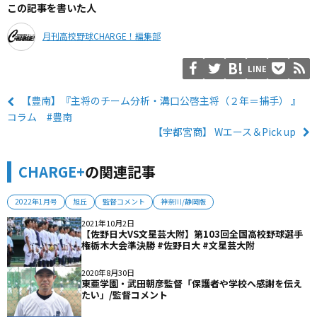
この記事を書いた人
月刊高校野球CHARGE！編集部
LINE
【豊南】『主将のチーム分析・溝口公啓主将（２年＝捕手） 』
コラム #豊南
【宇都宮商】 Wエース＆Pick up
CHARGE+
の関連記事
2022年1月号
旭丘
監督コメント
神奈川/静岡版
2021年10月2日
【佐野日大VS文星芸大附】第103回全国高校野球選手
権栃木大会準決勝 #佐野日大 #文星芸大附
2020年8月30日
東亜学園・武田朝彦監督「保護者や学校へ感謝を伝え
たい」/監督コメント