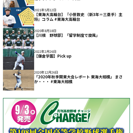
2021年5月12日
【東海大高輪台】『小笹敦史 （新3年＝三塁手）主
将』コラム #東海大高輪台
2020年8月18日
【川根 野球部】「留学制度で旋風」
2022年2月26日
【鎌倉学園】Pick up
2020年12月26日
「2020年秋季関東大会レポート 東海大相模」 まさ
か・・・ #東海大相模