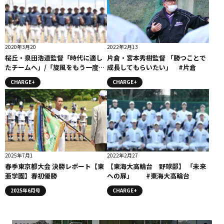
2020年3月20
2022年2月13
桜丘・泉田浩道監督「時代に適し
片倉・宮本秀樹監督 「勝つことで
たチームへ」/「旋風をもう一度」
成長してもらいたい」 #片倉
監督コメント
CHARGE+
CHARGE+
2025年7月1
2022年2月27
春季東京都大会 決勝レポート【東
【東海大高輪台 野球部】 「未来
亜学園】春初優勝
への扉」 #東海大高輪台
2025年6月号
CHARGE+