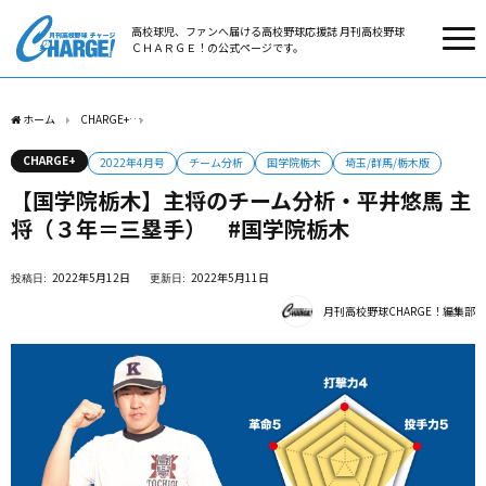
高校球児、ファンへ届ける高校野球応援誌 月刊高校野球
ＣＨＡＲＧＥ！の公式ページです。
ホーム
CHARGE+
【国学院栃木】主将のチーム分析・平井悠馬 主将（３年＝三塁手）
CHARGE+
2022年4月号
チーム分析
国学院栃木
埼玉/群馬/栃木版
【国学院栃木】主将のチーム分析・平井悠馬 主
将（３年＝三塁手） #国学院栃木
2022年5月12日
2022年5月11日
月刊高校野球CHARGE！編集部