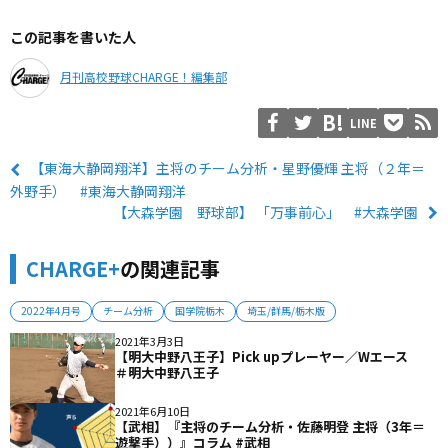
この記事を書いた人
月刊高校野球CHARGE！編集部
LINE
【東海大静岡翔洋】主将のチーム分析・星野優輝 主将（２年＝
外野手） #東海大静岡翔洋
【大森学園 野球部】 「万事前心」 #大森学園
CHARGE+
の関連記事
2022年4月号
チーム分析
国学院栃木
埼玉/群馬/栃木版
2021年3月3日
【明大中野八王子】Pick upプレーヤー／Wエース
＃明大中野八王子
2021年6月10日
【武相】『主将のチーム分析・佐藤明登 主将（3年＝
遊撃手））』コラム #武相