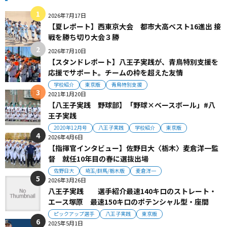
2026年7月17日
【夏レポート】西東京大会 都市大高ベスト16進出 接
戦を勝ち切り大会３勝
2026年7月10日
【スタンドレポート】八王子実践が、青鳥特別支援を
応援でサポート。チームの枠を超えた友情
学校紹介
東京版
青鳥特別支援
2021年1月20日
【八王子実践 野球部】「野球×ベースボール」#八
王子実践
2020年12月号
八王子実践
学校紹介
東京版
2026年4月6日
【指揮官インタビュー】佐野日大〈栃木〉麦倉洋一監
督 就任10年目の春に選抜出場
佐野日大
埼玉/群馬/栃木版
麦倉洋一
2026年3月26日
八王子実践 選手紹介最速140キロのストレート・
エース塚原 最速150キロのポテンシャル型・座間
ピックアップ選手
八王子実践
東京版
2025年5月1日