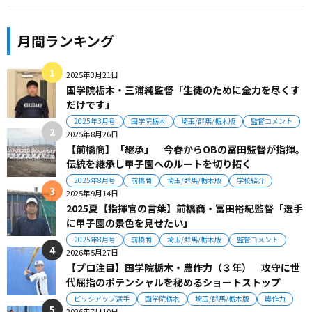
月間ランキング
2025年3月21日
国学院栃木・三浦純監督「生徒のために全力を尽くす
だけです」
2025年3月号
国学院栃木
埼玉/群馬/栃木版
監督コメント
2025年8月26日
【前橋商】「継承」 今春からOBの冨田監督が指揮。
伝統を継承し甲子園へのルートを切り拓く
2025年8月号
前橋商
埼玉/群馬/栃木版
学校紹介
2025年9月14日
2025夏【指揮官の言葉】前橋商・冨田裕紀監督「選手
に甲子園の景色を見せたい」
2025年8月号
前橋商
埼玉/群馬/栃木版
監督コメント
2026年5月27日
【プロ注目】国学院栃木・農作力（３年） 攻守に世
代屈指のポテンシャルを秘めるショートストップ
ピックアップ選手
国学院栃木
埼玉/群馬/栃木版
農作力
2026年7月10日