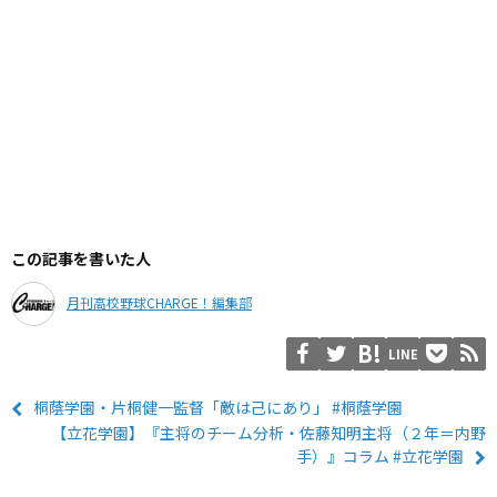
この記事を書いた人
月刊高校野球CHARGE！編集部
LINE
桐蔭学園・片桐健一監督「敵は己にあり」 #桐蔭学園
【立花学園】『主将のチーム分析・佐藤知明主将（２年＝内野
手）』コラム #立花学園