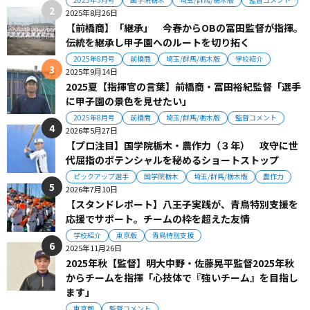
2025年8月26日
【前橋商】「継承」 今春からOBの冨田監督が指揮。
伝統を継承し甲子園へのルートを切り拓く
2025年8月号
前橋商
埼玉/群馬/栃木版
学校紹介
2025年9月14日
2025夏【指揮官の言葉】前橋商・冨田裕紀監督「選手
に甲子園の景色を見せたい」
2025年8月号
前橋商
埼玉/群馬/栃木版
監督コメント
2026年5月27日
【プロ注目】国学院栃木・農作力（３年） 攻守に世
代屈指のポテンシャルを秘めるショートストップ
ピックアップ選手
国学院栃木
埼玉/群馬/栃木版
農作力
2026年7月10日
【スタンドレポート】八王子実践が、青鳥特別支援を
応援でサポート。チームの枠を超えた友情
学校紹介
東京版
青鳥特別支援
2025年11月26日
2025年秋【監督】明大中野・佐藤晃平監督2025年秋
からチームを指揮「心技体で『強いチーム』を目指し
ます」
東京版
監督コメント