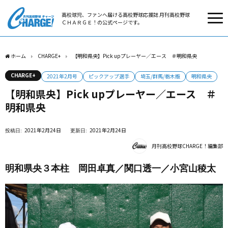
高校球児、ファンへ届ける高校野球応援誌 月刊高校野球
ＣＨＡＲＧＥ！の公式ページです。
ホーム
CHARGE+
【明和県央】Pick upプレーヤー／エース ＃明和県央
CHARGE+
2021年2月号
ピックアップ選手
埼玉/群馬/栃木版
明和県央
【明和県央】Pick upプレーヤー／エース ＃
明和県央
2021年2月24日
2021年2月24日
月刊高校野球CHARGE！編集部
明和県央３本柱 岡田卓真／関口透一／小宮山稜太