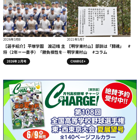
2026年3月8
2021年5月7
【選手紹介】平塚学園 渡辺晴 主
【明学東村山】部訓は「闘魂」 #
将（2年＝一塁手）「勝負根性を身
明学東村山 #コラム
につけて春・夏へ挑みたいと思い
2026年２月号
CHARGE+
ます」 シーモア慧音に注目