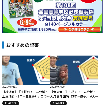
おすすめの記事
2021年8月11
2022年6月20
【横浜商】『主将のチーム分析・
【大東大一】主将のチーム分析・
土屋博嗣（3年＝三塁手）』コラム
大澗信斗 主将（3年＝捕手） #大
#横浜商
東大一
CHARGE+
CHARGE+