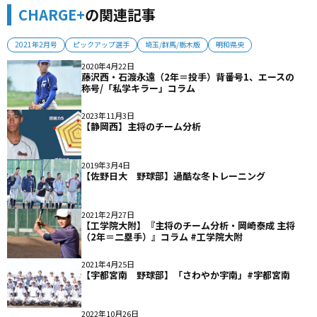
CHARGE+
の関連記事
2021年2月号
ピックアップ選手
埼玉/群馬/栃木版
明和県央
2020年4月22日
藤沢西・石渡永遠（2年＝投手）背番号1、エースの
称号/「私学キラー」コラム
2023年11月3日
【静岡西】主将のチーム分析
2019年3月4日
【佐野日大 野球部】過酷な冬トレーニング
2021年2月27日
【工学院大附】『主将のチーム分析・岡崎泰成 主将
（2年＝二塁手）』コラム #工学院大附
2021年4月25日
【宇都宮南 野球部】「さわやか宇南」#宇都宮南
2022年10月26日