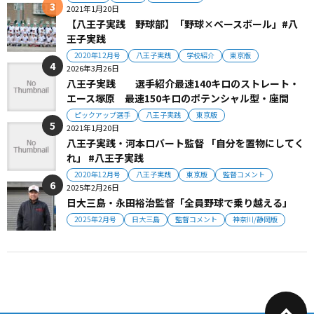
2021年1月20日
【八王子実践 野球部】「野球×ベースボール」#八
王子実践
2020年12月号
八王子実践
学校紹介
東京版
2026年3月26日
八王子実践 選手紹介最速140キロのストレート・
エース塚原 最速150キロのポテンシャル型・座間
ピックアップ選手
八王子実践
東京版
2021年1月20日
八王子実践・河本ロバート監督 「自分を置物にしてく
れ」 #八王子実践
2020年12月号
八王子実践
東京版
監督コメント
2025年2月26日
日大三島・永田裕治監督「全員野球で乗り越える」
2025年2月号
日大三島
監督コメント
神奈川/静岡版