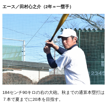
エース／田村心之介（2年＝一塁手）
184センチ90キロの右の大砲。秋までの通算本塁打は
７本で夏までに20本を目指す。