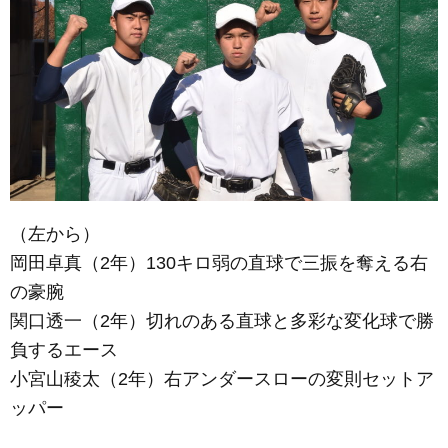
（左から）
岡田卓真（2年）130キロ弱の直球で三振を奪える右
の豪腕
関口透一（2年）切れのある直球と多彩な変化球で勝
負するエース
小宮山稜太（2年）右アンダースローの変則セットア
ッパー