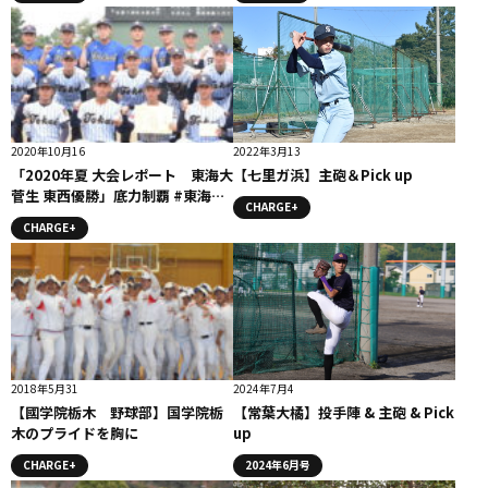
2020年10月16
2022年3月13
「2020年夏 大会レポート 東海大
【七里ガ浜】主砲＆Pick up
菅生 東西優勝」底力制覇 #東海大
CHARGE+
菅生
CHARGE+
2018年5月31
2024年7月4
【國学院栃木 野球部】国学院栃
【常葉大橘】投手陣 & 主砲 & Pick
木のプライドを胸に
up
CHARGE+
2024年6月号