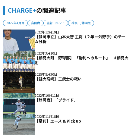
CHARGE+
の関連記事
2022年4月号
島田商
監督コメント
神奈川/静岡版
2022年12月19日
【静岡市立】山本大智 主将（２年＝外野手）のチー
ム分析
2022年3月10日
【鶴見大附 野球部】 「勝利へのルート」 #鶴見大
附
2025年5月30日
【健大高崎】三銃士の戦い
2022年10月11日
【静岡商】「プライド」
2022年11月18日
【足利】エース & Pick up