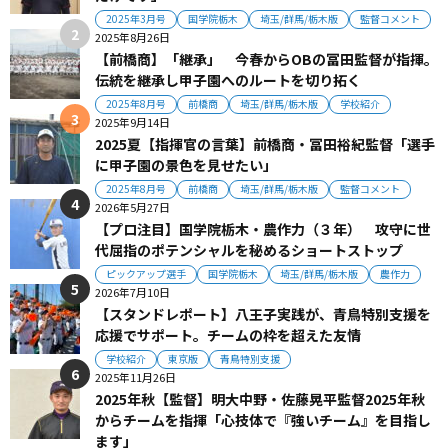
2025年3月号
国学院栃木
埼玉/群馬/栃木版
監督コメント
2025年8月26日
【前橋商】「継承」 今春からOBの冨田監督が指揮。
伝統を継承し甲子園へのルートを切り拓く
2025年8月号
前橋商
埼玉/群馬/栃木版
学校紹介
2025年9月14日
2025夏【指揮官の言葉】前橋商・冨田裕紀監督「選手
に甲子園の景色を見せたい」
2025年8月号
前橋商
埼玉/群馬/栃木版
監督コメント
2026年5月27日
【プロ注目】国学院栃木・農作力（３年） 攻守に世
代屈指のポテンシャルを秘めるショートストップ
ピックアップ選手
国学院栃木
埼玉/群馬/栃木版
農作力
2026年7月10日
【スタンドレポート】八王子実践が、青鳥特別支援を
応援でサポート。チームの枠を超えた友情
学校紹介
東京版
青鳥特別支援
2025年11月26日
2025年秋【監督】明大中野・佐藤晃平監督2025年秋
からチームを指揮「心技体で『強いチーム』を目指し
ます」