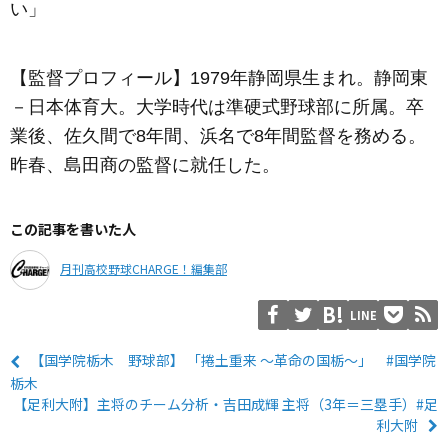
い」
【監督プロフィール】1979年静岡県生まれ。静岡東
－日本体育大。大学時代は準硬式野球部に所属。卒
業後、佐久間で8年間、浜名で8年間監督を務める。
昨春、島田商の監督に就任した。
この記事を書いた人
月刊高校野球CHARGE！編集部
LINE
【国学院栃木 野球部】 「捲土重来 〜革命の国栃〜」 #国学院
栃木
【足利大附】主将のチーム分析・吉田成輝 主将（3年＝三塁手）#足
利大附