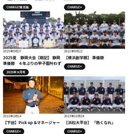
勝利
CHARGE!東京版
CHARGE+
2025年9月27
2021年9月22
2025夏 静岡大会【戦記】 静岡
【横浜創学館】 準優勝
準優勝 ４年ぶりの甲子園叶わず
CHARGE+
2025年９月号
2022年2月14
2023年10月24
【下田】Pick up &マネージャー
【浜松大平台】 「熱くなれ」
CHARGE+
CHARGE+