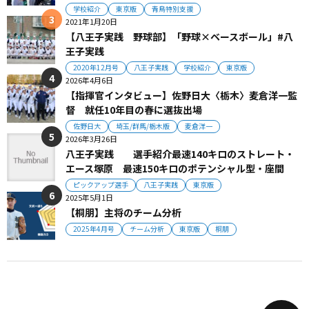
学校紹介
東京版
青鳥特別支援
2021年1月20日
【八王子実践 野球部】「野球×ベースボール」#八
王子実践
2020年12月号
八王子実践
学校紹介
東京版
2026年4月6日
【指揮官インタビュー】佐野日大〈栃木〉麦倉洋一監
督 就任10年目の春に選抜出場
佐野日大
埼玉/群馬/栃木版
麦倉洋一
2026年3月26日
八王子実践 選手紹介最速140キロのストレート・
エース塚原 最速150キロのポテンシャル型・座間
ピックアップ選手
八王子実践
東京版
2025年5月1日
【桐朋】主将のチーム分析
2025年4月号
チーム分析
東京版
桐朋