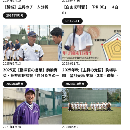
2024年9月10
2022年4月30
【錦城】主将のチーム分析
【白山 野球部】「PRIDE」 #白
山
2024年8月号
CHARGE+
2025年9月13
2025年11月1
2025夏【指揮官の言葉】前橋育
2025年秋【主将の覚悟】駒場学
英・荒井直樹監督「自分たちの力
園 望月天馬 主将（2年＝遊撃
を信じて戦っていく」
手）
2025年8月号
2025年10月号
2021年1月28
2024年5月21