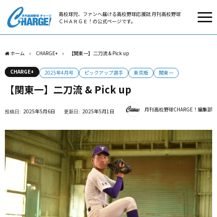
高校球児、ファンへ届ける高校野球応援誌 月刊高校野球
ＣＨＡＲＧＥ！の公式ページです。
ホーム
CHARGE+
【関東一】二刀流 & Pick up
CHARGE+
2025年4月号
ピックアップ選手
東京版
関東一
【関東一】二刀流 & Pick up
月刊高校野球CHARGE！編集部
2025年5月6日
2025年5月1日