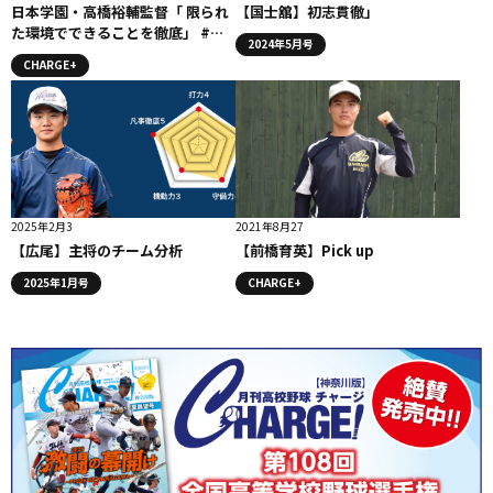
日本学園・高橋裕輔監督「 限られ
【国士舘】初志貫徹」
た環境でできることを徹底」 #日
2024年5月号
本学園
CHARGE+
2025年2月3
2021年8月27
【広尾】主将のチーム分析
【前橋育英】Pick up
2025年1月号
CHARGE+