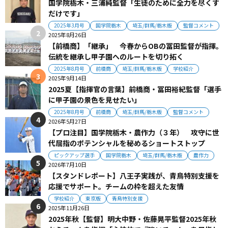
国学院栃木・三浦純監督「生徒のために全力を尽くす
だけです」
2025年3月号
国学院栃木
埼玉/群馬/栃木版
監督コメント
2025年8月26日
【前橋商】「継承」 今春からOBの冨田監督が指揮。
伝統を継承し甲子園へのルートを切り拓く
2025年8月号
前橋商
埼玉/群馬/栃木版
学校紹介
2025年9月14日
2025夏【指揮官の言葉】前橋商・冨田裕紀監督「選手
に甲子園の景色を見せたい」
2025年8月号
前橋商
埼玉/群馬/栃木版
監督コメント
2026年5月27日
【プロ注目】国学院栃木・農作力（３年） 攻守に世
代屈指のポテンシャルを秘めるショートストップ
ピックアップ選手
国学院栃木
埼玉/群馬/栃木版
農作力
2026年7月10日
【スタンドレポート】八王子実践が、青鳥特別支援を
応援でサポート。チームの枠を超えた友情
学校紹介
東京版
青鳥特別支援
2025年11月26日
2025年秋【監督】明大中野・佐藤晃平監督2025年秋