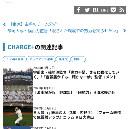
LINE
【東京】主将のチーム分析
静岡大成・横山力監督「限られた環境での努力を実らせたい」
CHARGE+
の関連記事
2025年4月号
ピックアップ選手
東京版
関東一
2020年7月12日
宇都宮・篠崎淳監督「実力不足、さらに強化してい
く」/「吉報届かずも、確かな一歩」監督コメント
2021年3月31日
【清水桜が丘 野球部】「団結力」 #清水桜が丘
2020年11月29日
日大豊山 / 飯島渉太（2年＝内野手）『フォーム改造
で飛距離アップ』コラム ＃日大豊山
2022年12月18日