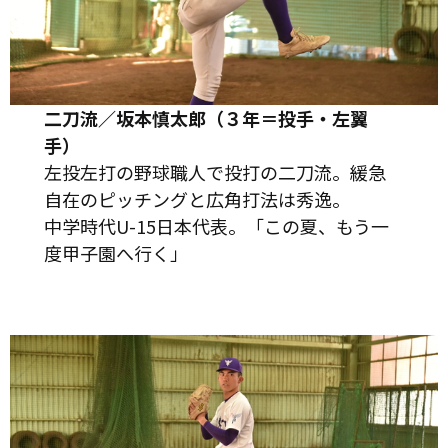
二刀流／坂本慎太郎（３年＝投手・左翼
手）
左投左打の野球職人で投打の二刀流。緩急
自在のピッチングと広角打法は秀逸。
中学時代U-15日本代表。「この夏、もう一
度甲子園へ行く」