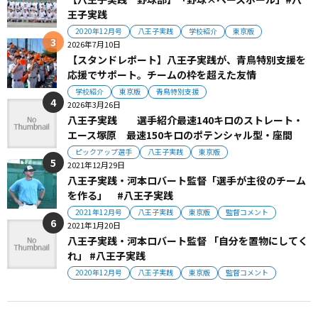
王子実践
2020年12月号
八王子実践
学校紹介
東京版
2026年7月10日
【スタンドレポート】八王子実践が、青鳥特別支援を
応援でサポート。チームの枠を超えた友情
学校紹介
東京版
青鳥特別支援
2026年3月26日
八王子実践 選手紹介最速140キロのストレート・
エース塚原 最速150キロのポテンシャル型・座間
ピックアップ選手
八王子実践
東京版
2021年12月29日
八王子実践・河本ロバート監督「選手が主役のチーム
を作る」 #八王子実践
2021年12月号
八王子実践
東京版
監督コメント
2021年1月20日
八王子実践・河本ロバート監督 「自分を置物にしてく
れ」 #八王子実践
2020年12月号
八王子実践
東京版
監督コメント