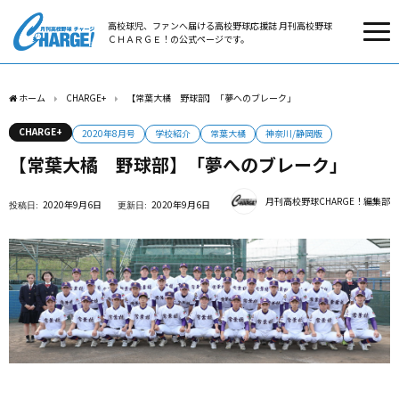
高校球児、ファンへ届ける高校野球応援誌 月刊高校野球
ＣＨＡＲＧＥ！の公式ページです。
ホーム
CHARGE+
【常葉大橘 野球部】「夢へのブレーク」
CHARGE+
2020年8月号
学校紹介
常葉大橘
神奈川/静岡版
【常葉大橘 野球部】「夢へのブレーク」
月刊高校野球CHARGE！編集部
2020年9月6日
2020年9月6日