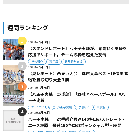
週間ランキング
2026年7月10日
【スタンドレポート】八王子実践が、青鳥特別支援を
応援でサポート。チームの枠を超えた友情
学校紹介
東京版
青鳥特別支援
2026年7月17日
【夏レポート】西東京大会 都市大高ベスト16進出 接
戦を勝ち切り大会３勝
2021年1月20日
【八王子実践 野球部】「野球×ベースボール」#八
王子実践
2020年12月号
八王子実践
学校紹介
東京版
2026年3月26日
八王子実践 選手紹介最速140キロのストレート・
エース塚原 最速150キロのポテンシャル型・座間