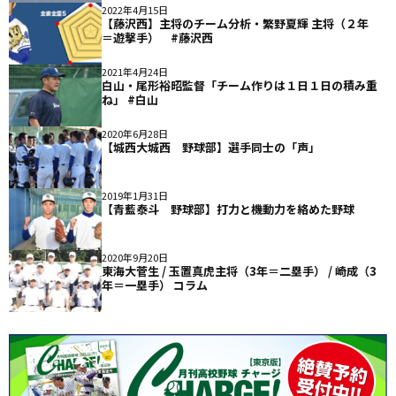
2022年4月15日
【藤沢西】主将のチーム分析・繁野夏輝 主将（２年
＝遊撃手） #藤沢西
2021年4月24日
白山・尾形裕昭監督「チーム作りは１日１日の積み重
ね」 #白山
2020年6月28日
【城西大城西 野球部】選手同士の「声」
2019年1月31日
【青藍泰斗 野球部】打力と機動力を絡めた野球
2020年9月20日
東海大菅生 / 玉置真虎主将（3年＝二塁手） / 崎成（3
年＝一塁手） コラム