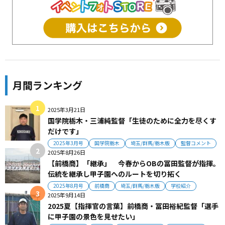
月間ランキング
2025年3月21日
国学院栃木・三浦純監督「生徒のために全力を尽くす
だけです」
2025年3月号
国学院栃木
埼玉/群馬/栃木版
監督コメント
2025年8月26日
【前橋商】「継承」 今春からOBの冨田監督が指揮。
伝統を継承し甲子園へのルートを切り拓く
2025年8月号
前橋商
埼玉/群馬/栃木版
学校紹介
2025年9月14日
2025夏【指揮官の言葉】前橋商・冨田裕紀監督「選手
に甲子園の景色を見せたい」