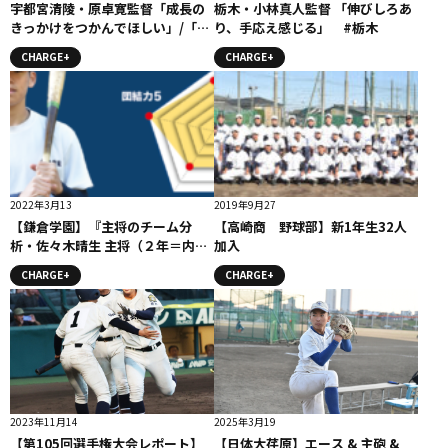
宇都宮清陵・原卓寛監督「成長の
栃木・小林真人監督 「伸びしろあ
きっかけをつかんでほしい」/「虎
り、手応え感じる」 #栃木
視眈々」監督コメント
CHARGE+
CHARGE+
2022年3月13
2019年9月27
【鎌倉学園】『主将のチーム分
【高崎商 野球部】新1年生32人
析・佐々木晴生 主将（２年＝内野
加入
手）』コラム #鎌倉学園
CHARGE+
CHARGE+
2023年11月14
2025年3月19
【第105回選手権大会レポート】
【日体大荏原】エース & 主砲 &