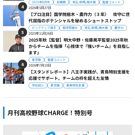
2025年8月号
前橋商
埼玉/群馬/栃木版
監督コメント
2026年5月27日
【プロ注目】国学院栃木・農作力（３年） 攻守に世
代屈指のポテンシャルを秘めるショートストップ
ピックアップ選手
国学院栃木
埼玉/群馬/栃木版
農作力
2025年11月26日
2025年秋【監督】明大中野・佐藤晃平監督2025年秋
からチームを指揮「心技体で『強いチーム』を目指し
ます」
東京版
監督コメント
2026年7月10日
【スタンドレポート】八王子実践が、青鳥特別支援を
応援でサポート。チームの枠を超えた友情
学校紹介
東京版
青鳥特別支援
月刊高校野球CHARGE！特別号