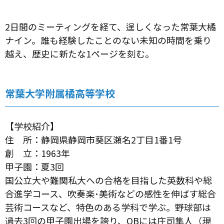
2日間のミーティングを経て、逞しくなった常葉大橘
ナイン。誰も経験したことのない未知の時間を乗り
越え、歴史に新たな1ページを刻む。
常葉大学附属橘高等学校
【学校紹介】
住 所：静岡県静岡市葵区瀬名2丁目1番1号
創 立：1963年
甲子園：夏3回
国公立大や難関私大への合格を目指した英数科や総
合進学コース、吹奏楽･美術などの感性を伸ばす総合
芸術コースなど、特色のある学科で学ぶ。野球部は
過去3回の甲子園出場を誇り、OBには庄司隼人（現