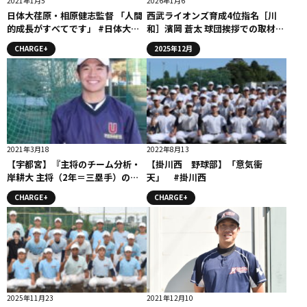
2021年1月5
2026年1月6
日体大荏原・相原健志監督 「人間
西武ライオンズ育成4位指名［川
的成長がすべてです」 #日体大荏
和］濱岡 蒼太 球団挨拶での取材イ
原
ンタビュー
CHARGE+
2025年12月
2021年3月18
2022年8月13
【宇都宮】『主将のチーム分析・
【掛川西 野球部】「意気衝
岸耕大 主将（2年＝三塁手）のチ
天」 #掛川西
ーム分析』コラム #宇都宮
CHARGE+
CHARGE+
2025年11月23
2021年12月10