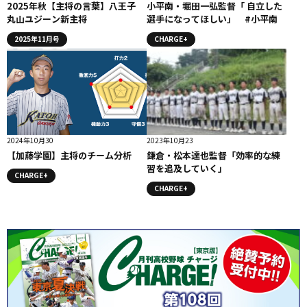
2025年秋【主将の言葉】八王子
小平南・堀田一弘監督「 自立した
丸山ユジーン新主将
選手になってほしい」 #小平南
2025年11月号
CHARGE+
2024年10月30
2023年10月23
【加藤学園】主将のチーム分析
鎌倉・松本達也監督「効率的な練
習を追及していく」
CHARGE+
CHARGE+