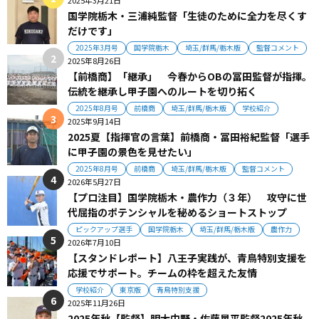
2025年3月21日
国学院栃木・三浦純監督「生徒のために全力を尽くす
だけです」
2025年3月号
国学院栃木
埼玉/群馬/栃木版
監督コメント
2025年8月26日
【前橋商】「継承」 今春からOBの冨田監督が指揮。
伝統を継承し甲子園へのルートを切り拓く
2025年8月号
前橋商
埼玉/群馬/栃木版
学校紹介
2025年9月14日
2025夏【指揮官の言葉】前橋商・冨田裕紀監督「選手
に甲子園の景色を見せたい」
2025年8月号
前橋商
埼玉/群馬/栃木版
監督コメント
2026年5月27日
【プロ注目】国学院栃木・農作力（３年） 攻守に世
代屈指のポテンシャルを秘めるショートストップ
ピックアップ選手
国学院栃木
埼玉/群馬/栃木版
農作力
2026年7月10日
【スタンドレポート】八王子実践が、青鳥特別支援を
応援でサポート。チームの枠を超えた友情
学校紹介
東京版
青鳥特別支援
2025年11月26日
2025年秋【監督】明大中野・佐藤晃平監督2025年秋