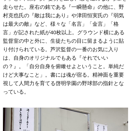
走らせた。座右の銘である『一瞬懸命』の他に、野
村克也氏の『敵は我にあり』や津田恒実氏の『弱気
は最大の敵』など、様々な「名言」「金言」「格
言」が記された紙が40枚以上。グラウンド横にある
監督室の中と外に、生徒たちの目に留まるように貼
り付けられている。芦沢監督の一番のお気に入り
は、自身のオリジナルでもある『それでいい
の？』。「自分自身を俯瞰せよということ。単純だ
けど大事なこと」。書には魂が宿る。精神面を重要
視して人間力を育てる啓明学園の野球部の指針とな
っている。