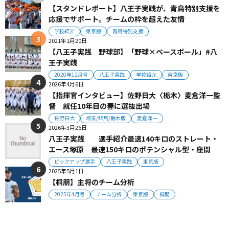
【スタンドレポート】八王子実践が、青鳥特別支援を
応援でサポート。チームの枠を超えた友情
学校紹介
東京版
青鳥特別支援
2021年1月20日
【八王子実践 野球部】「野球×ベースボール」#八
王子実践
2020年12月号
八王子実践
学校紹介
東京版
2026年4月6日
【指揮官インタビュー】佐野日大〈栃木〉麦倉洋一監
督 就任10年目の春に選抜出場
佐野日大
埼玉/群馬/栃木版
麦倉洋一
2026年3月26日
八王子実践 選手紹介最速140キロのストレート・
エース塚原 最速150キロのポテンシャル型・座間
ピックアップ選手
八王子実践
東京版
2025年5月1日
【桐朋】主将のチーム分析
2025年4月号
チーム分析
東京版
桐朋