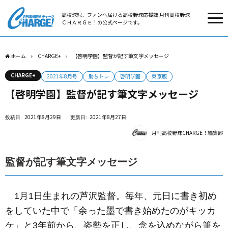
高校球児、ファンへ届ける高校野球応援誌 月刊高校野球
ＣＨＡＲＧＥ！の公式ページです。
ホーム
CHARGE+
【啓明学園】監督が記す筆文字メッセージ
CHARGE+
2021年8月号
勝ちトレ
啓明学園
東京版
【啓明学園】監督が記す筆文字メッセージ
2021年8月29日
2021年8月27日
月刊高校野球CHARGE！編集部
監督が記す筆文字メッセージ
1月1日生まれの芦沢監督。毎年、元日に書き初め
をしていた中で「余った墨で書き始めたのがキッカ
ケ」と3年前から、姿勢を正し、念を込めながら筆を