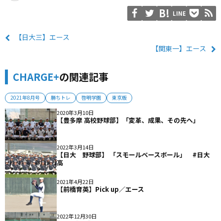
LINE
【日大三】エース
【関東一】エース
CHARGE+
の関連記事
2021年8月号
勝ちトレ
啓明学園
東京版
2020年3月10日
【豊多摩 高校野球部】「変革、成果、その先へ」
2022年3月14日
【日大 野球部】 「スモールベースボール」 #日大
高
2021年4月22日
【前橋育英】Pick up／エース
2022年12月30日