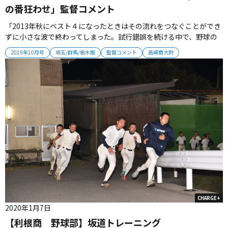
の番狂わせ」監督コメント
「2013年秋にベスト４になったときはその流れをつなぐことができ
ずに小さな波で終わってしまった。試行錯誤を続ける中で、野球の
技術以上に、選手の人間力を養うことが大切だとわかった。今夏の
2019年10月号
埼玉/群馬/栃木版
監督コメント
高崎商大附
ベスト8は、チームにとって新たな一歩。この夏に学んだことを生か
して、慢心することなく次のステージへ進んでいきたい」 【監督プ
ロフィー...
CHARGE+
2020年1月7日
【利根商 野球部】坂道トレーニング