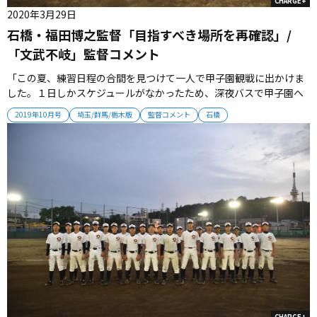
CHARGE+
2020年3月29日
石橋・福田博之監督「目指すべき場所を再確認」/
「文武不岐」監督コメント
「この夏、練習日程の合間を見つけて一人で甲子園観戦に出かけま
した。１日しかスケジュールがなかったため、深夜バスで甲子園へ
向かいました。４日目の仙台育英対飯山、習志野対沖縄尚学などを
2019年10月号
埼玉/群馬/栃木版
監督コメント
石橋
観たのですが、指導者として目指すべき場所を再確認できました。
石橋の選手たちと一緒に甲子園で戦いたいと強く感じました」 【監
督プ...
CHARGE+