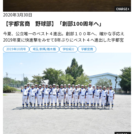
CHARGE+
2020年3月30日
【宇都宮商 野球部】「創部100周年へ」
今夏、公立唯一のベスト４進出。創部１００年へ、確かな手応え
2019年夏に快進撃をみせて8年ぶりにベスト４へ進出した宇都宮
商。準決勝では王者・作新学院に惜敗したが、公立唯一の4強として
2019年10月号
埼玉/群馬/栃木版
学校紹介
宇都宮商
意地をみせた。 ■ 夏大会で大きなインパクト 夏は一戦ごとに力を
つけていった。2回戦で栃木商、3回戦で今市工を下すと、準々決勝
では石橋...