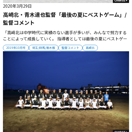
CHARGE+
2020年3月29日
高崎北・青木達也監督「最後の夏にベストゲーム」/
監督コメント
「高崎北は中学時代に実績のない選手が多いが、みんなで努力する
ことによって成長していく。 指導者としては最後の夏にベストゲー
ム、ベストプレーができるように、自立をうながしながら見守って
2019年10月号
埼玉/群馬/栃木版
監督コメント
高崎北
いる。 2019年夏は２勝することができたが3年生たちが作ったチー
ム基盤を大切にしながら、選手とともに新しい歴史を作っていきた
いと...