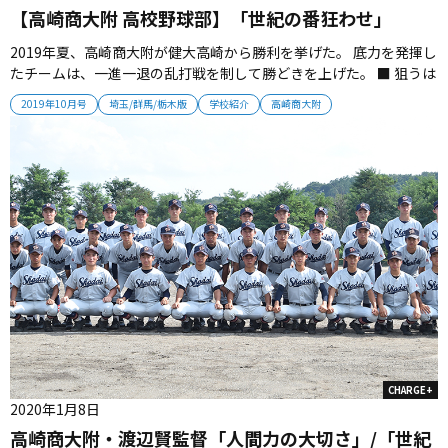
【高崎商大附 高校野球部】「世紀の番狂わせ」
2019年夏、高崎商大附が健大高崎から勝利を挙げた。 底力を発揮し
たチームは、一進一退の乱打戦を制して勝どきを上げた。 ■ 狙うは
初戦、勝負は抽選会から！ 群馬から甲子園へ行くには、前橋育英、
2019年10月号
埼玉/群馬/栃木版
学校紹介
高崎商大附
健大高崎を倒さなければ道は拓けない。 大会抽選、丹羽壮一コーチ
は、渡辺賢監督にこう助言したという。 「どこかで倒さなければい
けな...
CHARGE+
2020年1月8日
高崎商大附・渡辺賢監督「人間力の大切さ」/「世紀