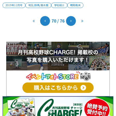
にラグビー、サッカー部用のグラウンドが整備されるため、いまの
2019年12月号
埼玉/群馬/栃木版
学校紹介
明和県央
グラウンドは野球部が使用する。塩原元気監督は「これからは、環
境は言い訳にならない。感謝と自覚を持って練習に励みたい」と話
す。 2019年12...
70 / 76