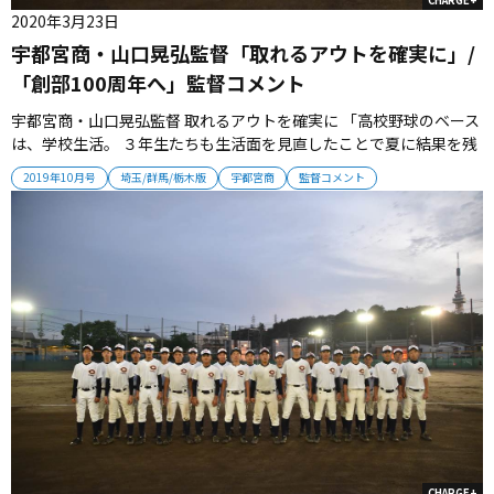
2020年3月23日
宇都宮商・山口晃弘監督「取れるアウトを確実に」/
「創部100周年へ」監督コメント
宇都宮商・山口晃弘監督 取れるアウトを確実に 「高校野球のベース
は、学校生活。 ３年生たちも生活面を見直したことで夏に結果を残
してくれた。 新チームの2年生は少ないが、チームの模範にならな
2019年10月号
埼玉/群馬/栃木版
宇都宮商
監督コメント
ければいけない。 野球は27個のアウトを取る戦い。 基本を徹底して
いくことで、伝統にふさわしいチームにしていきたい。 新チームの
伸...
CHARGE+