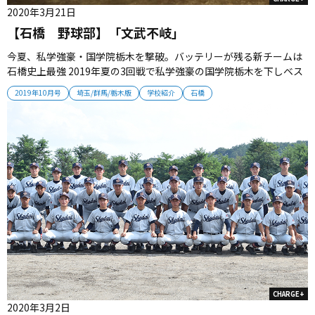
2020年3月21日
【石橋 野球部】「文武不岐」
今夏、私学強豪・国学院栃木を撃破。バッテリーが残る新チームは
石橋史上最強 2019年夏の3回戦で私学強豪の国学院栃木を下しベス
ト8へ進出した伝統進学校・石橋。夏のエース山崎巧翔（2年）が残
2019年10月号
埼玉/群馬/栃木版
学校紹介
石橋
るチームは、飛躍の可能性を秘めている。 ■ 執念の戦いで夏ベスト
８入り 今夏の栃木大会で「番狂わせ」を起こした。 3回戦で私学強
豪...
CHARGE+
2020年3月2日