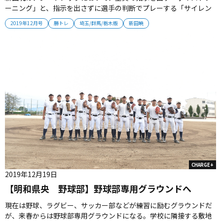
ーニング」と、指示を出さずに選手の判断でプレーする「サイレン
トトレーニング」を使い分けている。選手たちによると、「サイレ
2019年12月号
勝トレ
埼玉/群馬/栃木版
新田暁
ントトレーニング」によって声の重要性を理解できるという。新田
暁は、練習に多くの工夫を加えて、選手の自立を図っている。
2019年12月号掲載...
CHARGE+
2019年12月19日
【明和県央 野球部】野球部専用グラウンドへ
現在は野球、ラグビー、サッカー部などが練習に励むグラウンドだ
が、来春からは野球部専用グラウンドになる。学校に隣接する敷地