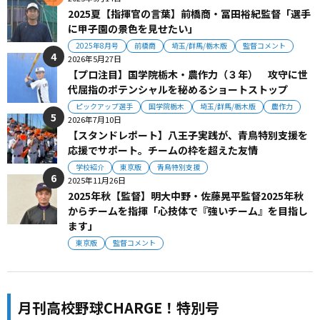
2025夏【指揮官の言葉】前橋商・冨田裕紀監督「選手
に甲子園の景色を見せたい」
2025年8月号
前橋商
埼玉/群馬/栃木版
監督コメント
2026年5月27日
【プロ注目】国学院栃木・農作力（３年） 攻守に世
代屈指のポテンシャルを秘めるショートストップ
ピックアップ選手
国学院栃木
埼玉/群馬/栃木版
農作力
2026年7月10日
【スタンドレポート】八王子実践が、青鳥特別支援を
応援でサポート。チームの枠を超えた友情
学校紹介
東京版
青鳥特別支援
2025年11月26日
2025年秋【監督】明大中野・佐藤晃平監督2025年秋
からチームを指揮「心技体で『強いチーム』を目指し
ます」
東京版
監督コメント
月刊高校野球CHARGE！特別号