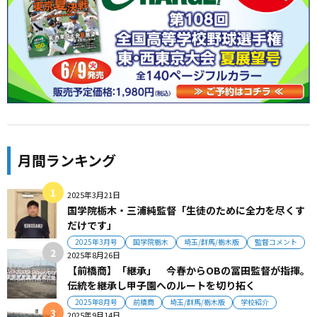
月間ランキング
2025年3月21日
国学院栃木・三浦純監督「生徒のために全力を尽くす
だけです」
2025年3月号
国学院栃木
埼玉/群馬/栃木版
監督コメント
2025年8月26日
【前橋商】「継承」 今春からOBの冨田監督が指揮。
伝統を継承し甲子園へのルートを切り拓く
2025年8月号
前橋商
埼玉/群馬/栃木版
学校紹介
2025年9月14日