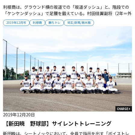
利根商は、グラウンド横の坂道での「坂道ダッシュ」と、階段での
「ケンケンダッシュ」で足腰を鍛えている。村田佳翼副将（2年＝外
野手）は「ダッシュはキツいが、みんなで盛り上がって取り組んで
2019年12月号
利根商
勝ちトレ
埼玉/群馬/栃木版
いる」と、馬力ある走りをみせる。チームは、坂道トレーニングの
成果を、来年の夏にぶつける。 2019年12月号掲載...
CHARGE+
2019年12月20日
【新田暁 野球部】サイレントトレーニング
新田暁は、シートノックにおいて、全員で指示を出す「ボイストレ