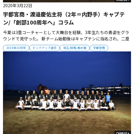
2020年3月22日
宇都宮商・渡邉慶佑主将（2年＝内野手）キャプテ
ン/「創部100周年へ」コラム
今夏は3塁コーチャーとして大舞台を経験、3年生たちの勇姿をグラ
ウンドで見守った。 新チーム始動後はキャプテンに指名され、二塁
手としてチームを牽引している。 2年生が6人と少ないため、１年生
2019年10月号
ピックアップ選手
埼玉/群馬/栃木版
宇都宮商
の力が不可欠。 渡邉主将は「1・2年生の壁をなくして、1年生がプ
レーしやすい環境を僕らが作っていかなければいけないと思ってい
る」と...
CHARGE+