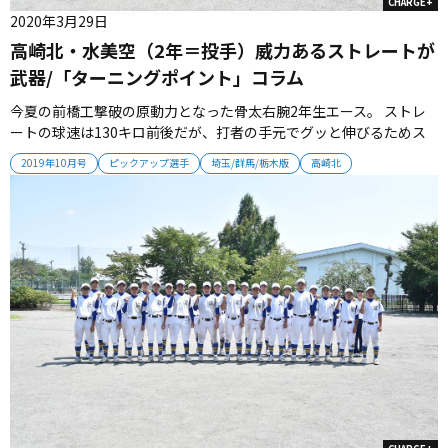
CHARGE+
2020年3月29日
高崎北・水美空（2年＝投手）威力あるストレートが
武器/「ターニングポイント」コラム
今夏の前橋工撃破の原動力となった骨太右腕2年生エース。 ストレ
ートの球速は130キロ前後だが、打者の手元でグッと伸びるためス
ピード以上の威力がある。 カーブ、カットボールなど変化球で緩急
2019年10月号
ピックアップ選手
埼玉/群馬/栃木版
高崎北
をつけながら相手打者を打ち取っていく。 山田陸翔（1年生＝捕
手）は「ストレートに伸びがあり、ボールを受けていて頼もしい投
手」と信頼を...