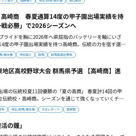
アップ選手
加藤唯人
埼玉/群馬/栃木版
野口剛玖
る。 チームの軸は、伸びのあるストレートを投げ込む右
と、182センチ100キ...
高崎商 春夏通算14度の甲子園出場実績を持
戦必勝」で2026シーズンへ
プライドを胸に2026年へ県屈指のバッテリーを軸にいざ
14度の甲子園出場実績を持つ高崎商。伝統の力を宿す選手
夏以来の甲子園出場を誓って「一戦必勝」で2026シーズン
馬/栃木版
学校紹介
群馬
群馬県高校野球
の甲子園歴を持つ伝統校 春3回、夏11回の甲子園歴を持つ
高校野球...
東地区高校野球大会 群馬県予選 【高崎商】進
出場の伝統校夏11回優勝の「夏の高商」 春夏計14回の甲
立伝統校・高崎商。シーズンを通じて強くなっていくチー
ら進化を遂げていく。 ■2012年以来の甲子園へ一丸 高
0月号
埼玉/群馬/栃木版
大会レポート
高崎商
夏の決勝で桐生市商に勝利して甲子園出場を果たしている。そ
前橋育英、健大...
復活の鐘」