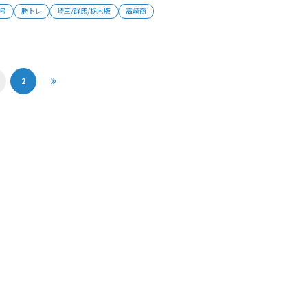
輝監督らコーチ陣が非接触型体温計で検温。安全を確保し
月号
勝トレ
埼玉/群馬/栃木版
高崎商
り組んでいる。堤悠輝監督は「独自大会の開催が予定され
して責任ある行動を取らなければ...
2