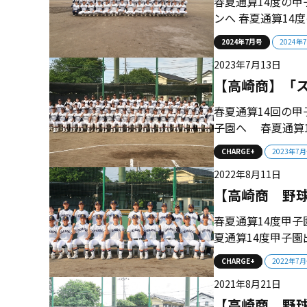
春夏通算14度の
ンへ 春夏通算1
ト８進出を果たした
2024年7月号
2024年
年夏にベスト４進
2023年7月13日
立伝統校だ。2006、2
【高崎商】「
春夏通算14回の
子園へ 春夏通算
を視野に入れて、
CHARGE+
2023年7
復活の予感が漂っ
2022年8月11日
たが、それ以降、群
【高崎商 野
春夏通算14度甲子
夏通算14度甲子
た。プライドを胸に
CHARGE+
2022年7
甲子園を目指す。 
2021年8月21日
準々決勝で伊勢崎清
【高崎商 野球