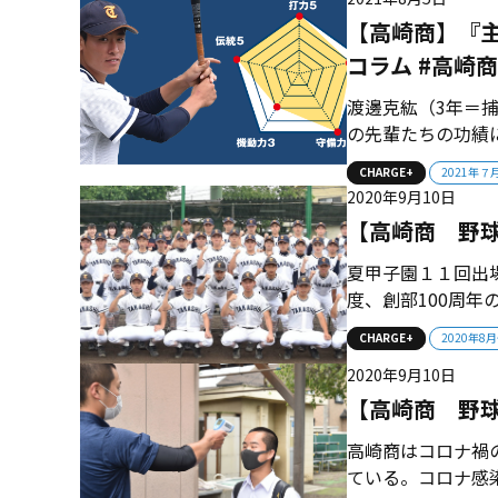
遥さん、田子詩恩さ
【高崎商】『
コラム #高崎商
渡邊克紘（3年＝
の先輩たちの功績
節目の年に甲子園
CHARGE+
2021年７
2020年9月10日
【高崎商 野球
夏甲子園１１回出
度、創部100周年
夏、飛躍のシーズ
CHARGE+
2020年8
たが、野球ができる
2020年9月10日
載 ■ 僕らの代で結
【高崎商 野
高崎商はコロナ禍
ている。コロナ感