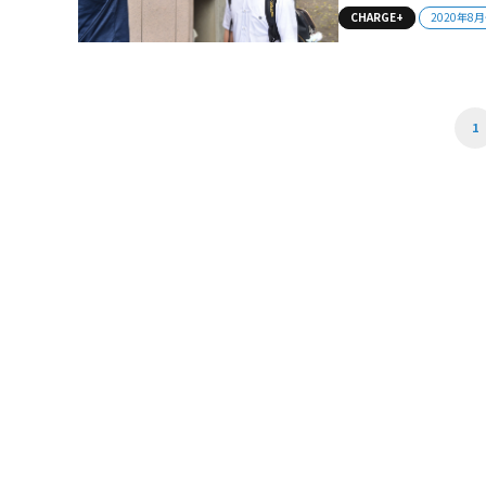
に入る前に、堤悠
CHARGE+
2020年8
た上で、練習に取
ている中で、球児と
1