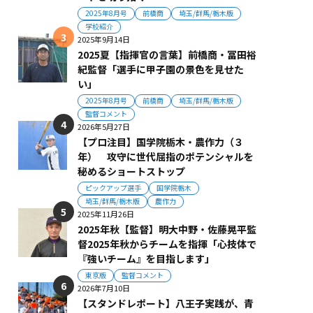
2025年8月号
前橋商
埼玉/群馬/栃木版
学校紹介
2025年9月14日
2025夏【指揮官の言葉】前橋商・冨田裕
紀監督「選手に甲子園の景色を見せた
い」
2025年8月号
前橋商
埼玉/群馬/栃木版
監督コメント
2026年5月27日
【プロ注目】国学院栃木・農作力（３
年） 攻守に世代屈指のポテンシャルを
秘めるショートストップ
ピックアップ選手
国学院栃木
埼玉/群馬/栃木版
農作力
2025年11月26日
2025年秋【監督】明大中野・佐藤晃平監
督2025年秋からチームを指揮「心技体で
『強いチーム』を目指します」
東京版
監督コメント
2026年7月10日
【スタンドレポート】八王子実践が、青