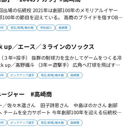
回出場の伝統校 2021年は創部100年のメモリアルイヤー
100年の節目を迎えている。 高商のプライドを宿すOB堤
ちは、メモリアルイヤーに９年ぶりの夏甲子園を狙う。 ■
月号
埼玉/群馬/栃木版
学校紹介
高崎商
気合十分 長い歴史が紡がれている。高崎商は1908年
野球部...
ck up／エース／３ラインのソックス
 （３年=投手） 抜群の制球力を生かしてゲームをつくる冷
を入れていく ３ラインのソックスで勝負 高
月号
ピックアップ選手
埼玉/群馬/栃木版
高崎商
周年の節目に、ソックスのデザインを変えた。OB会がデザイ
..
ネージャー #高崎商
ー／佐々木遥さん 田子詩恩さん 中島ほのかさん 創部
園へ チームを全力サポート 今年創部100年を迎える伝統校・
子マネージャーも、選手と共に一緒に戦っていく。甲子園
月号
ピックアップ選手
埼玉/群馬/栃木版
高崎商
。 ■感謝されることが一番のやりがい 高崎商は、佐々木