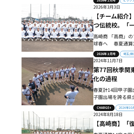
2026年２月号
ピック
いく」と力を込め
2026年3月3日
腕・茂木風翔（2年）
【チーム紹介】
つ伝統校。「一
高崎商 「高商」の
球春へ 春夏通算
たちは、2012年
2026年２月号
埼玉/群
に挑む。 ■14度
2024年11月7日
伝統校・高崎商が、
第77回秋季関
化の過程
春夏計14回甲子園
子園出場を誇る県
ムは切磋琢磨しなが
CHARGE+
2024年1
崎商は2012年
2024年8月18日
こから戦国・群馬は
【高崎商】「