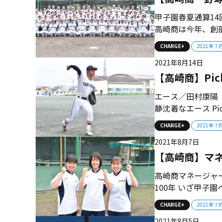
甲子園春夏通算14
高崎商は今年、創部
悠輝監督と選手た
CHARGE+
2021年７
９年ぶりの甲子園へ
2021年8月14日
（明治41年）創立、
【高崎商】Pi
エース／田村康陽
静沈着なエース Pick up／髙野颯斗 （3年＝遊撃手） 広角へ打球を飛ばすリ
ードオフマン。攻撃にスイッチ
CHARGE+
2021年７
崎商は創部100
2021年8月7日
ン。以前は甲子園回.
【高崎商】マ
高崎商マネージャ
100年 いざ甲子
高崎商。３年生女
CHARGE+
2021年７
への思いは一つだ
2021年8月5日