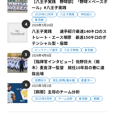
【八王子実践 野球部】「野球×ベースボ
ール」#八王子実践
2020年12月号
八王子実践
学校紹介
東京版
2026年3月26日
八王子実践 選手紹介最速140キロのス
トレート・エース塚原 最速150キロのポ
テンシャル型・座間
ピックアップ選手
八王子実践
東京版
2026年4月6日
【指揮官インタビュー】佐野日大〈栃
木〉麦倉洋一監督 就任10年目の春に選
抜出場
佐野日大
埼玉/群馬/栃木版
麦倉洋一
2025年5月1日
【桐朋】主将のチーム分析
2025年4月号
チーム分析
東京版
桐朋