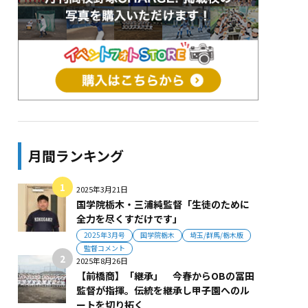
月間ランキング
2025年3月21日
国学院栃木・三浦純監督「生徒のために
全力を尽くすだけです」
2025年3月号
国学院栃木
埼玉/群馬/栃木版
監督コメント
2025年8月26日
【前橋商】「継承」 今春からOBの冨田
監督が指揮。伝統を継承し甲子園へのル
ートを切り拓く