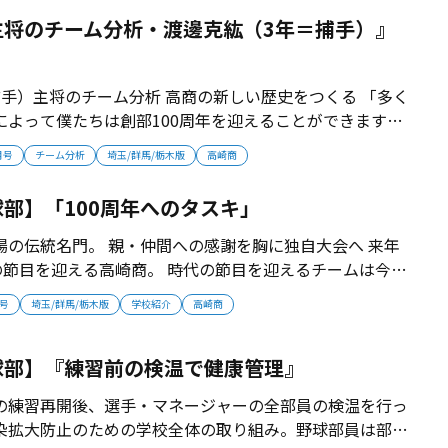
ん、中島ほのかさん...
主将のチーム分析・渡邊克紘（3年＝捕手）』
捕手）主将のチーム分析 高商の新しい歴史をつくる 「多く
によって僕たちは創部100周年を迎えることができます。
へ行くために入学から努力してきました。甲子園出場とい
月号
チーム分析
埼玉/群馬/栃木版
高崎商
う結果をつかむことで高商の新しい歴史をつくっていきたいと思います」 ...
部】「100周年へのタスキ」
場の伝統名門。 親・仲間への感謝を胸に独自大会へ 来年
の節目を迎える高崎商。 時代の節目を迎えるチームは今
ンにすべくスタートを切った。 甲子園の道は消えてしまっ
月号
埼玉/群馬/栃木版
学校紹介
高崎商
ことへの感謝を胸に最後まで戦い抜く。 2020年8月号掲
果を残すつもりだ...
球部】『練習前の検温で健康管理』
の練習再開後、選手・マネージャーの全部員の検温を行っ
染拡大防止のための学校全体の取り組み。野球部員は部室