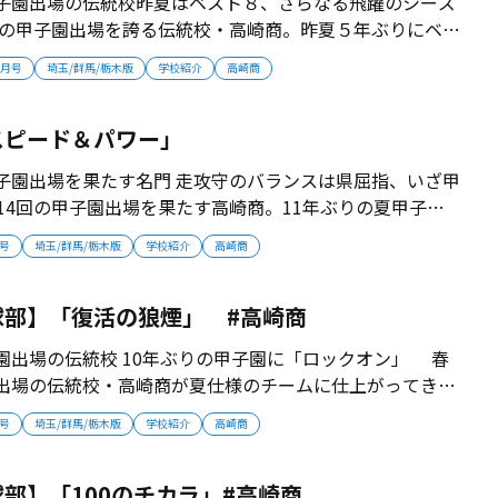
甲子園出場の伝統校昨夏はベスト８、さらなる飛躍のシーズ
4度の甲子園出場を誇る伝統校・高崎商。昨夏５年ぶりにベス
チームは今夏も進撃を狙っていく。 ■2015年夏、2018
7月号
埼玉/群馬/栃木版
学校紹介
高崎商
出 高崎商は春夏通算14度の甲子園出場を成し遂げてきた県
009...
スピード＆パワー」
甲子園出場を果たす名門 走攻守のバランスは県屈指、いざ甲
14回の甲子園出場を果たす高崎商。11年ぶりの夏甲子園
夏開幕を待つ。 ■コロナ禍の試練を超えてチーム充実
月号
埼玉/群馬/栃木版
学校紹介
高崎商
ている。伝統校・高崎商は2012年夏に甲子園出場を果たし
馬県では前橋育...
球部】「復活の狼煙」 #高崎商
園出場の伝統校 10年ぶりの甲子園に「ロックオン」 春
園出場の伝統校・高崎商が夏仕様のチームに仕上がってき
グラウンドに立つ選手たちは、2012年夏以来10年ぶりの
月号
埼玉/群馬/栃木版
学校紹介
高崎商
■公立最後の甲子園出場 2012年夏、高崎商は群馬大会
明、準決勝...
部】「100のチカラ」#高崎商