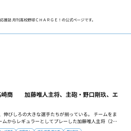
応援誌 月刊高校野球ＣＨＡＲＧＥ！の公式ページです。
高崎商 加藤唯人主将、主砲・野口剛玖、エ
は、伸びしろの大きな選手たちが揃っている。 チームをま
ームからレギュラーとしてプレーした加藤唯人主将（2年
藤主将は「仲の良いチームで全体の一体感を武器に戦って