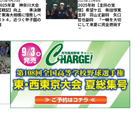
025年9月20日
2025年11月4日
2025年夏 神奈川大会
2025年秋【主将の覚
【戦記】向上 準決勝
悟】希望ケ丘 柴田惇寛
で東海大相模に惜敗しベ
主将 羽山丈副将 矢口
スト４。近づく甲子園の
哲也副将 「一瞬を大切
道
にして来夏に完全燃焼す
る」