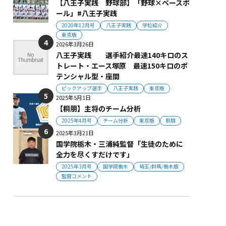
【八王子実践 野球部】「野球×ベースボ
ール」#八王子実践
2020年12月号
八王子実践
学校紹介
東京版
2026年3月26日
八王子実践 選手紹介最速140キロのス
トレート・エース塚原 最速150キロのポ
テンシャル型・座間
ピックアップ選手
八王子実践
東京版
2025年5月1日
【桐朋】主将のチーム分析
2025年4月号
チーム分析
東京版
桐朋
2025年3月21日
国学院栃木・三浦純監督「生徒のために
全力を尽くすだけです」
2025年3月号
国学院栃木
埼玉/群馬/栃木版
監督コメント