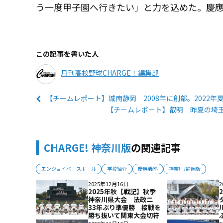
う一度甲子園へ行きたい」と力を込めた。慶
この記事を書いた人
月刊高校野球CHARGE！編集部
【チームレポート】城南静岡 2008年に創部。2022年
【チームレポート】叡明 昨夏の埼
CHARGE! 神奈川版
の関連記事
エンジョイベースボール
学校紹介
慶應義塾
神奈川/静岡版
2025年12月16日
2
2025年秋【戦記】秋季
神奈川県大会 法政二
33年ぶり準優勝 接戦を
勝ち抜いて関東大会切符