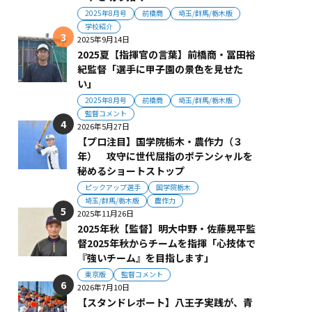
2025年8月号
前橋商
埼玉/群馬/栃木版
学校紹介
2025年9月14日
2025夏【指揮官の言葉】前橋商・冨田裕
紀監督「選手に甲子園の景色を見せた
い」
2025年8月号
前橋商
埼玉/群馬/栃木版
監督コメント
2026年5月27日
【プロ注目】国学院栃木・農作力（３
年） 攻守に世代屈指のポテンシャルを
秘めるショートストップ
ピックアップ選手
国学院栃木
埼玉/群馬/栃木版
農作力
2025年11月26日
2025年秋【監督】明大中野・佐藤晃平監
督2025年秋からチームを指揮「心技体で
『強いチーム』を目指します」
東京版
監督コメント
2026年7月10日
【スタンドレポート】八王子実践が、青