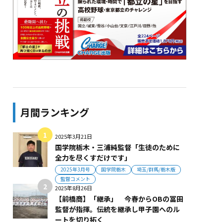
月間ランキング
2025年3月21日
国学院栃木・三浦純監督「生徒のために
全力を尽くすだけです」
2025年3月号
国学院栃木
埼玉/群馬/栃木版
監督コメント
2025年8月26日
【前橋商】「継承」 今春からOBの冨田
監督が指揮。伝統を継承し甲子園へのル
ートを切り拓く