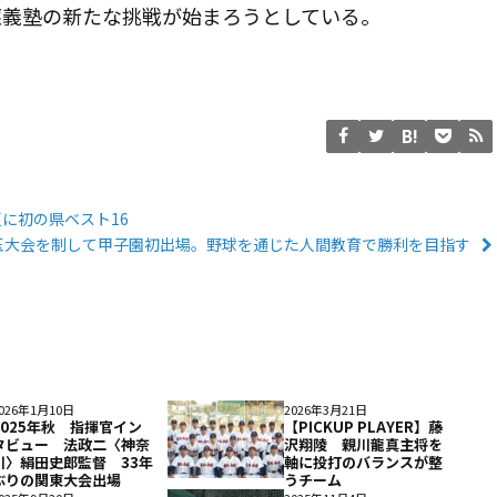
應義塾の新たな挑戦が始まろうとしている。
夏に初の県ベスト16
玉大会を制して甲子園初出場。野球を通じた人間教育で勝利を目指す
026年1月10日
2026年3月21日
2025年秋 指揮官イン
【PICKUP PLAYER】藤
タビュー 法政二〈神奈
沢翔陵 親川龍真主将を
川〉絹田史郎監督 33年
軸に投打のバランスが整
ぶりの関東大会出場
うチーム