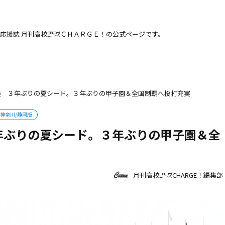
応援誌 月刊高校野球ＣＨＡＲＧＥ！の公式ページです。
塾 ３年ぶりの夏シード。３年ぶりの甲子園＆全国制覇へ投打充実
神奈川/静岡版
年ぶりの夏シード。３年ぶりの甲子園＆全
月刊高校野球CHARGE！編集部