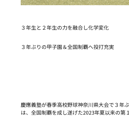
３年生と２年生の力を融合し化学変化
３年ぶりの甲子園＆全国制覇へ投打充実
慶應義塾が春季高校野球神奈川県大会で３年
は、全国制覇を成し遂げた
2023
年夏以来の第