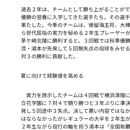
過去２年は、チームとして勝ち上がることが
優勝の翌春に入学してきた選手たち。その選
果たした。今季のチームは、徳留海主将、大
ら世代屈指の実力を秘める２年生プレーヤー
茅ケ崎北陵に勝利すると、３回戦では秋準優
流・湯本が先発して５回無失点の投球をみせ
対３の勝利に貢献した。
夏に向けて経験値を高める
実力を誇示したチームは４回戦で横浜清陵に
立花学園に７対４で競り勝つと３年ぶりに準
発し５回途中３失点。決して悪い内容ではな
はならなかったがレギュラーの大半を２年生
２年生ながら投打の軸を担う湯本は「全国制