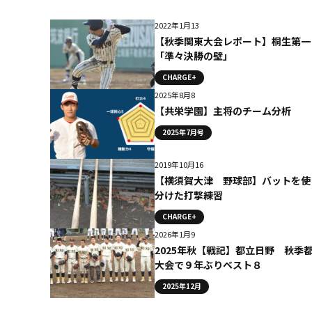
2022年1月13
【秋季関東大会レポート】桐生第一
「準々決勝の壁」
CHARGE+
2025年8月8
【共栄学園】主将のチーム分析
2025年7月号
2019年10月16
【横須賀大津 野球部】バットを使
分けた打撃練習
CHARGE+
2026年1月9
2025年秋【戦記】都立日野 秋季
大会で９年ぶりベスト８
2025年12月