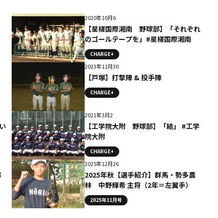
2020年10月6
【星槎国際湘南 野球部】「それぞれ
のゴールテープを」#星槎国際湘南
CHARGE+
2023年11月30
【戸塚】打撃陣 & 投手陣
CHARGE+
2021年3月2
い
【工学院大附 野球部】「結」 #工学
院大附
CHARGE+
2025年12月26
都
2025年秋【選手紹介】群馬・勢多農
林 中野輝希 主将（2年＝左翼手）
2025年11月号