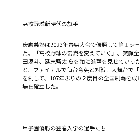
高校野球新時代の旗手
慶應義塾は
2023
年春県大会で優勝して第１シ
た。「高校野球の常識を変えていく」。笑顔
田湊斗、延末藍太
らを軸に進撃を見せていっ
と、ファイナルで仙台育英と対戦。大舞台で
を制して、
107
年ぶりの２度目の全国制覇を成
場を確立した。
甲子園優勝の翌春入学の選手たち