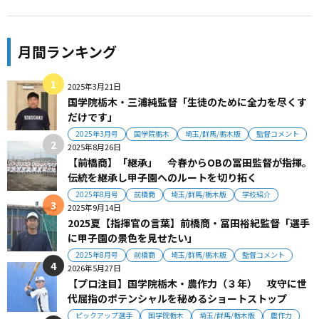
月間ランキング
2025年3月21日
国学院栃木・三浦純監督「生徒のために全力を尽くす
だけです」
2025年3月号
国学院栃木
埼玉/群馬/栃木版
監督コメント
2025年8月26日
【前橋商】「継承」 今春からOBの冨田監督が指揮。
伝統を継承し甲子園へのルートを切り拓く
2025年8月号
前橋商
埼玉/群馬/栃木版
学校紹介
2025年9月14日
2025夏【指揮官の言葉】前橋商・冨田裕紀監督「選手
に甲子園の景色を見せたい」
2025年8月号
前橋商
埼玉/群馬/栃木版
監督コメント
2026年5月27日
【プロ注目】国学院栃木・農作力（３年） 攻守に世
代屈指のポテンシャルを秘めるショートストップ
ピックアップ選手
国学院栃木
埼玉/群馬/栃木版
農作力