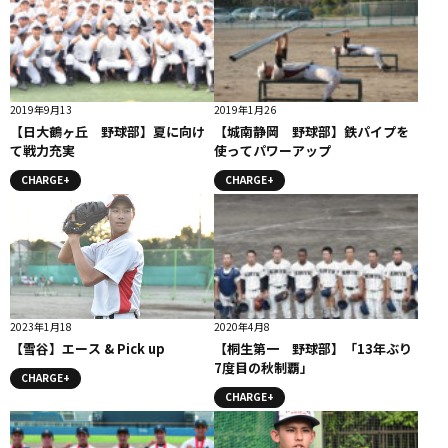
2019年9月13
2019年1月26
【日大鶴ヶ丘 野球部】夏に向け
【城南静岡 野球部】鉄パイプを
て戦力充実
使ってパワーアップ
CHARGE+
CHARGE+
2023年1月18
2020年4月8
【雪谷】エース & Pick up
【桐生第一 野球部】「13年ぶり
7度目の秋制覇」
CHARGE+
CHARGE+