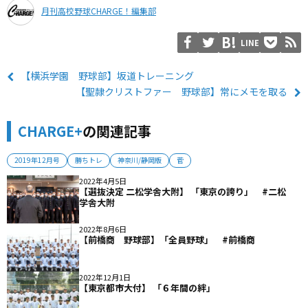
月刊高校野球CHARGE！編集部
LINE
【横浜学園 野球部】坂道トレーニング
【聖隷クリストファー 野球部】常にメモを取る
CHARGE+
の関連記事
2019年12月号
勝ちトレ
神奈川/静岡版
菅
2022年4月5日
【選抜決定 二松学舎大附】 「東京の誇り」 #二松
学舎大附
2022年8月6日
【前橋商 野球部】「全員野球」 #前橋商
2022年12月1日
【東京都市大付】 「６年間の絆」