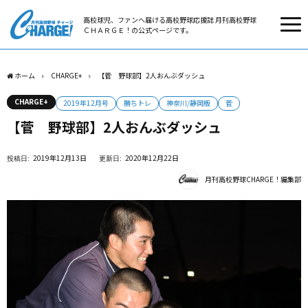
高校球児、ファンへ届ける高校野球応援誌 月刊高校野球
ＣＨＡＲＧＥ！の公式ページです。
ホーム
CHARGE+
【菅 野球部】2人おんぶダッシュ
CHARGE+
2019年12月号
勝ちトレ
神奈川/静岡版
菅
【菅 野球部】2人おんぶダッシュ
2019年12月13日
2020年12月22日
月刊高校野球CHARGE！編集部