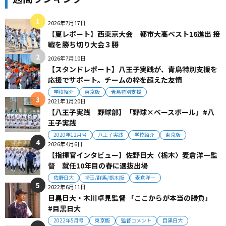
2026年7月17日
【夏レポート】西東京大会 都市大高ベスト16進出 接
戦を勝ち切り大会３勝
2026年7月10日
【スタンドレポート】八王子実践が、青鳥特別支援を
応援でサポート。チームの枠を超えた友情
学校紹介
東京版
青鳥特別支援
2021年1月20日
【八王子実践 野球部】「野球×ベースボール」#八
王子実践
2020年12月号
八王子実践
学校紹介
東京版
2026年4月6日
【指揮官インタビュー】佐野日大〈栃木〉麦倉洋一監
督 就任10年目の春に選抜出場
佐野日大
埼玉/群馬/栃木版
麦倉洋一
2022年6月11日
目黒日大・木川卓見監督 「ここからが本当の勝負」
#目黒日大
2022年5月号
東京版
監督コメント
目黒日大