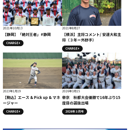
2021年10月13
2021年8月27
【静岡】「絶対王者」#静岡
【横浜】主将コメント/ 安達大和主
将（３年＝外野手）
CHARGE+
CHARGE+
2023年1月19
2026年3月15
【駒込】エース & Pick up & マネ
帝京 秋都大会優勝で16年ぶり15
ージャー
度目の選抜出場
CHARGE+
2026年３月号