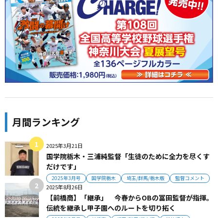
月間ランキング
2025年3月21日
国学院栃木・三浦純監督「生徒のために全力を尽くす
だけです」
2025年3月号
国学院栃木
埼玉/群馬/栃木版
監督コメント
2025年8月26日
【前橋商】「継承」 今春からOBの冨田監督が指揮。
伝統を継承し甲子園へのルートを切り拓く