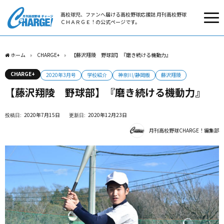
高校球児、ファンへ届ける高校野球応援誌 月刊高校野球
ＣＨＡＲＧＥ！の公式ページです。
ホーム
CHARGE+
【藤沢翔陵 野球部】『磨き続ける機動力』
CHARGE+
2020年3月号
学校紹介
神奈川/静岡版
藤沢翔陵
【藤沢翔陵 野球部】『磨き続ける機動力』
2020年7月15日
2020年12月23日
月刊高校野球CHARGE！編集部