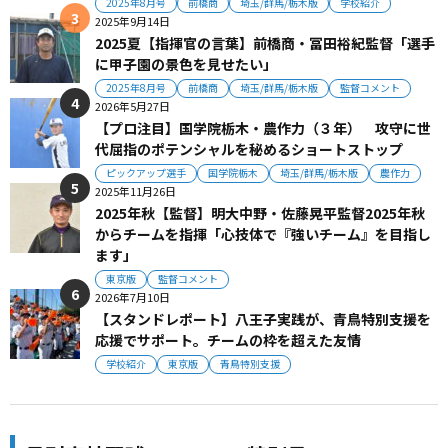
2025年8月号
前橋商
埼玉/群馬/栃木版
学校紹介
2025年9月14日
2025夏【指揮官の言葉】前橋商・冨田裕紀監督「選手
に甲子園の景色を見せたい」
2025年8月号
前橋商
埼玉/群馬/栃木版
監督コメント
2026年5月27日
【プロ注目】国学院栃木・農作力（３年） 攻守に世
代屈指のポテンシャルを秘めるショートストップ
ピックアップ選手
国学院栃木
埼玉/群馬/栃木版
農作力
2025年11月26日
2025年秋【監督】明大中野・佐藤晃平監督2025年秋
からチームを指揮「心技体で『強いチーム』を目指し
ます」
東京版
監督コメント
2026年7月10日
【スタンドレポート】八王子実践が、青鳥特別支援を
応援でサポート。チームの枠を超えた友情
学校紹介
東京版
青鳥特別支援