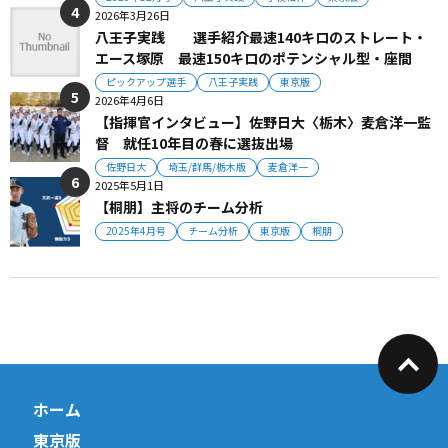
2026年3月26日
八王子実践 選手紹介最速140キロのストレート・
エース塚原 最速150キロのポテンシャル型・座間
ピックアップ選手
八王子実践
東京版
2026年4月6日
【指揮官インタビュー】佐野日大〈栃木〉麦倉洋一監
督 就任10年目の春に選抜出場
佐野日大
埼玉/群馬/栃木版
麦倉洋一
2025年5月1日
【桐朋】主将のチーム分析
2025年4月号
チーム分析
東京版
桐朋
ホーム
東京版