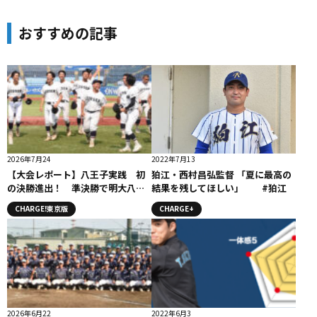
おすすめの記事
2026年7月24
2022年7月13
【大会レポート】八王子実践 初
狛江・西村昌弘監督 「夏に最高の
の決勝進出！ 準決勝で明大八王
結果を残してほしい」 #狛江
子に４対２で勝利！
CHARGE!東京版
CHARGE+
2026年6月22
2022年6月3