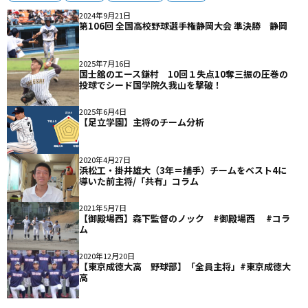
2024年9月21日
第106回 全国高校野球選手権静岡大会 準決勝 静岡
2025年7月16日
国士舘のエース鎌村 10回１失点10奪三振の圧巻の
投球でシード国学院久我山を撃破！
2025年6月4日
【足立学園】主将のチーム分析
2020年4月27日
浜松工・掛井雄大（3年＝捕手）チームをベスト4に
導いた前主将/「共有」コラム
2021年5月7日
【御殿場西】森下監督のノック #御殿場西 #コラ
ム
2020年12月20日
【東京成徳大高 野球部】「全員主将」#東京成徳大
高