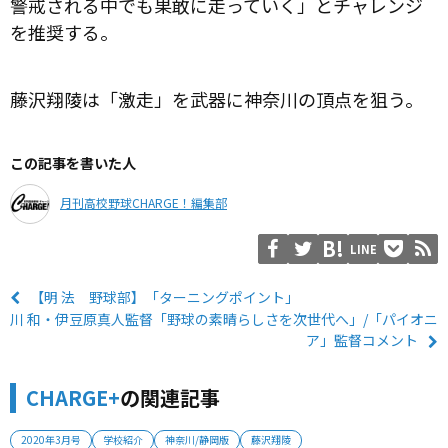
警戒される中でも果敢に走っていく」とチャレンジ
を推奨する。
藤沢翔陵は「激走」を武器に神奈川の頂点を狙う。
この記事を書いた人
月刊高校野球CHARGE！編集部
LINE
【明 法 野球部】「ターニングポイント」
川 和・伊豆原真人監督「野球の素晴らしさを次世代へ」/「パイオニ
ア」監督コメント
CHARGE+
の関連記事
2020年3月号
学校紹介
神奈川/静岡版
藤沢翔陵