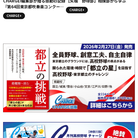
CHARGE!編集部が贈る感動の記録
【矢板 野球部】相撲部から学ぶ
『第64回東京都吹奏楽コンクール
CHARGE+
都大会出場記念号』発行のお知ら
CHARGE+
せ