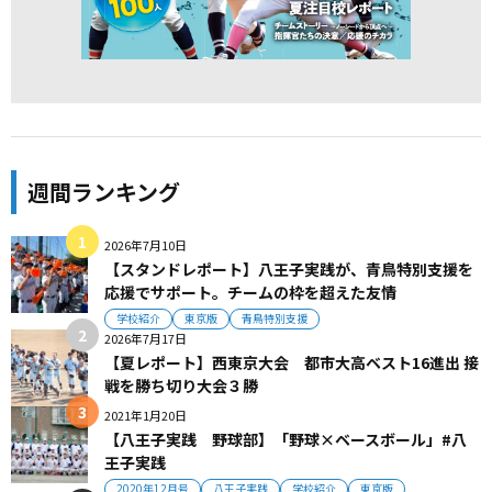
週間ランキング
2026年7月10日
【スタンドレポート】八王子実践が、青鳥特別支援を
応援でサポート。チームの枠を超えた友情
学校紹介
東京版
青鳥特別支援
2026年7月17日
【夏レポート】西東京大会 都市大高ベスト16進出 接
戦を勝ち切り大会３勝
2021年1月20日
【八王子実践 野球部】「野球×ベースボール」#八
王子実践
2020年12月号
八王子実践
学校紹介
東京版