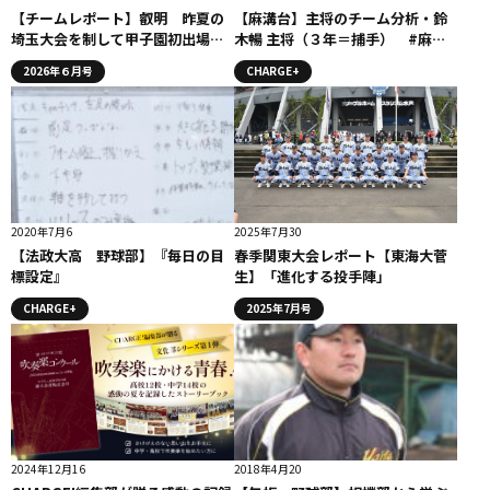
【チームレポート】叡明 昨夏の
【麻溝台】主将のチーム分析・鈴
埼玉大会を制して甲子園初出場。
木暢 主将（３年＝捕手） #麻溝
野球を通じた人間教育で勝利を目
台
2026年６月号
CHARGE+
指す
2020年7月6
2025年7月30
【法政大高 野球部】『毎日の目
春季関東大会レポート【東海大菅
標設定』
生】「進化する投手陣」
CHARGE+
2025年7月号
2024年12月16
2018年4月20