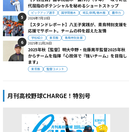
代屈指のポテンシャルを秘めるショートストップ
ピックアップ選手
国学院栃木
埼玉/群馬/栃木版
農作力
2026年7月10日
【スタンドレポート】八王子実践が、青鳥特別支援を
応援でサポート。チームの枠を超えた友情
学校紹介
東京版
青鳥特別支援
2025年11月26日
2025年秋【監督】明大中野・佐藤晃平監督2025年秋
からチームを指揮「心技体で『強いチーム』を目指し
ます」
東京版
監督コメント
月刊高校野球CHARGE！特別号