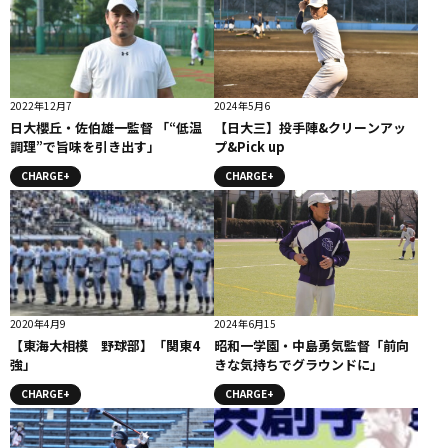
2022年12月7
2024年5月6
日大櫻丘・佐伯雄一監督 「“低温
【日大三】投手陣&クリーンアッ
調理”で旨味を引き出す」
プ&Pick up
CHARGE+
CHARGE+
2020年4月9
2024年6月15
【東海大相模 野球部】「関東4
昭和一学園・中島勇気監督「前向
強」
きな気持ちでグラウンドに」
CHARGE+
CHARGE+