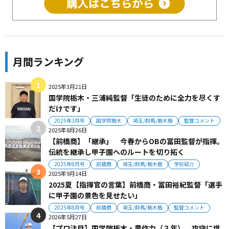
月間ランキング
2025年3月21日
国学院栃木・三浦純監督「生徒のために全力を尽くす
だけです」
2025年3月号
国学院栃木
埼玉/群馬/栃木版
監督コメント
2025年8月26日
【前橋商】「継承」 今春からOBの冨田監督が指揮。
伝統を継承し甲子園へのルートを切り拓く
2025年8月号
前橋商
埼玉/群馬/栃木版
学校紹介
2025年9月14日
2025夏【指揮官の言葉】前橋商・冨田裕紀監督「選手
に甲子園の景色を見せたい」
2025年8月号
前橋商
埼玉/群馬/栃木版
監督コメント
2026年5月27日
【プロ注目】国学院栃木・農作力（３年） 攻守に世