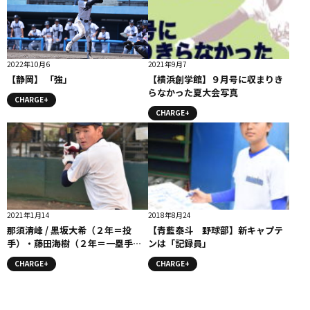
2022年10月6
2021年9月7
【静岡】 「強」
【横浜創学館】９月号に収まりき
らなかった夏大会写真
CHARGE+
CHARGE+
2021年1月14
2018年8月24
那須清峰 / 黒坂大希（２年＝投
【青藍泰斗 野球部】新キャプテ
手）・藤田海樹（２年＝一塁手）
ンは「記録員」
＃那須清峰
CHARGE+
CHARGE+