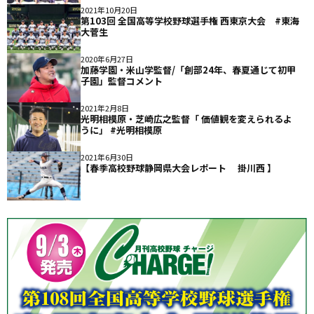
2021年10月20日
第103回 全国高等学校野球選手権 西東京大会 #東海
大菅生
2020年6月27日
加藤学園・米山学監督/「創部24年、春夏通じて初甲
子園」監督コメント
2021年2月8日
光明相模原・芝崎広之監督「 価値観を変えられるよ
うに」 #光明相模原
2021年6月30日
【春季高校野球静岡県大会レポート 掛川西 】