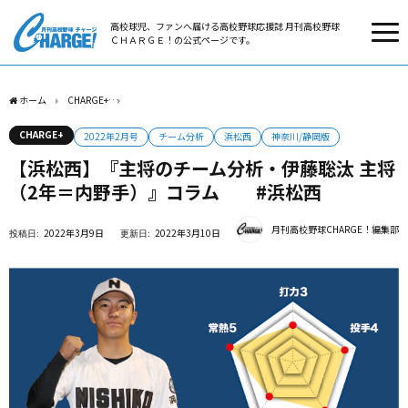
高校球児、ファンへ届ける高校野球応援誌 月刊高校野球
ＣＨＡＲＧＥ！の公式ページです。
ホーム
CHARGE+
【浜松西】『主将のチーム分析・伊藤聡汰 主将（2年＝内野手）』
CHARGE+
2022年2月号
チーム分析
浜松西
神奈川/静岡版
【浜松西】『主将のチーム分析・伊藤聡汰 主将
（2年＝内野手）』コラム #浜松西
月刊高校野球CHARGE！編集部
2022年3月9日
2022年3月10日