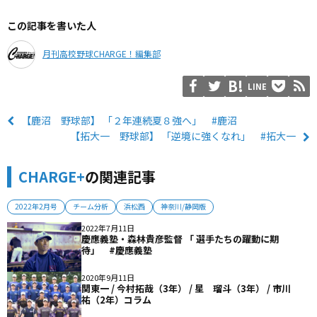
この記事を書いた人
月刊高校野球CHARGE！編集部
LINE
【鹿沼 野球部】 「２年連続夏８強へ」 #鹿沼
【拓大一 野球部】 「逆境に強くなれ」 #拓大一
CHARGE+
の関連記事
2022年2月号
チーム分析
浜松西
神奈川/静岡版
2022年7月11日
慶應義塾・森林貴彦監督 「 選手たちの躍動に期
待」 #慶應義塾
2020年9月11日
関東一 / 今村拓哉（3年） / 星 瑠斗（3年） / 市川
祐（2年）コラム