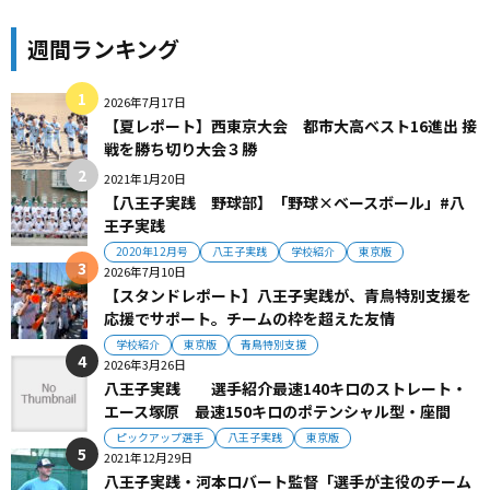
週間ランキング
2026年7月17日
【夏レポート】西東京大会 都市大高ベスト16進出 接
戦を勝ち切り大会３勝
2021年1月20日
【八王子実践 野球部】「野球×ベースボール」#八
王子実践
2020年12月号
八王子実践
学校紹介
東京版
2026年7月10日
【スタンドレポート】八王子実践が、青鳥特別支援を
応援でサポート。チームの枠を超えた友情
学校紹介
東京版
青鳥特別支援
2026年3月26日
八王子実践 選手紹介最速140キロのストレート・
エース塚原 最速150キロのポテンシャル型・座間
ピックアップ選手
八王子実践
東京版
2021年12月29日
八王子実践・河本ロバート監督「選手が主役のチーム