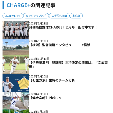
CHARGE+
の関連記事
2021年1月号
ピックアップ選手
国学院久我山
東京版
2021年1月21日
月刊高校野球CHARGE ! ２月号 配付中です！
2021年9月27日
【横浜】監督優勝インタビュー #横浜
2018年11月13日
【伊勢崎清明 野球部】主将決定の流儀は、「文武両
道」
2025年5月20日
【七里ガ浜】主将のチーム分析
2022年4月12日
【健大高崎】Pick up
2021年9月15日