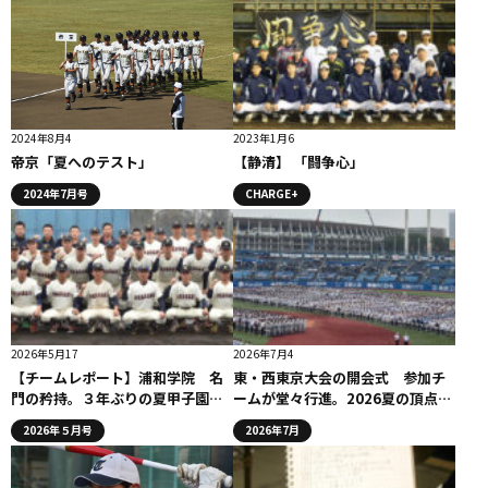
2024年8月4
2023年1月6
帝京「夏へのテスト」
【静清】 「闘争心」
2024年7月号
CHARGE+
2026年5月17
2026年7月4
【チームレポート】浦和学院 名
東・西東京大会の開会式 参加チ
門の矜持。３年ぶりの夏甲子園へ
ームが堂々行進。2026夏の頂点へ
向け一戦必勝（４月20日誌面掲
挑む
2026年５月号
2026年7月
載）