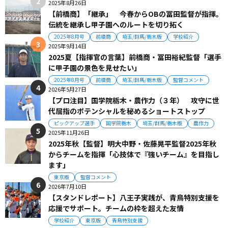
2025年8月26日
【前橋商】「継承」 今春からOBの冨田監督が指揮。
伝統を継承し甲子園へのルートを切り拓く
2025年8月号
前橋商
埼玉/群馬/栃木版
学校紹介
2025年9月14日
2025夏【指揮官の言葉】前橋商・冨田裕紀監督「選手
に甲子園の景色を見せたい」
2025年8月号
前橋商
埼玉/群馬/栃木版
監督コメント
2026年5月27日
【プロ注目】国学院栃木・農作力（３年） 攻守に世
代屈指のポテンシャルを秘めるショートストップ
ピックアップ選手
国学院栃木
埼玉/群馬/栃木版
農作力
2025年11月26日
2025年秋【監督】明大中野・佐藤晃平監督2025年秋
からチームを指揮「心技体で『強いチーム』を目指し
ます」
東京版
監督コメント
2026年7月10日
【スタンドレポート】八王子実践が、青鳥特別支援を
応援でサポート。チームの枠を超えた友情
学校紹介
東京版
青鳥特別支援