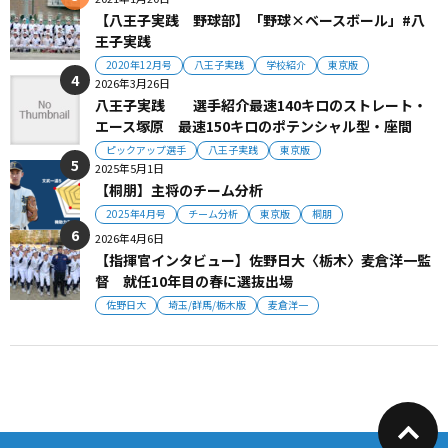
【八王子実践 野球部】「野球×ベースボール」#八
王子実践
2020年12月号
八王子実践
学校紹介
東京版
2026年3月26日
八王子実践 選手紹介最速140キロのストレート・
エース塚原 最速150キロのポテンシャル型・座間
ピックアップ選手
八王子実践
東京版
2025年5月1日
【桐朋】主将のチーム分析
2025年4月号
チーム分析
東京版
桐朋
2026年4月6日
【指揮官インタビュー】佐野日大〈栃木〉麦倉洋一監
督 就任10年目の春に選抜出場
佐野日大
埼玉/群馬/栃木版
麦倉洋一