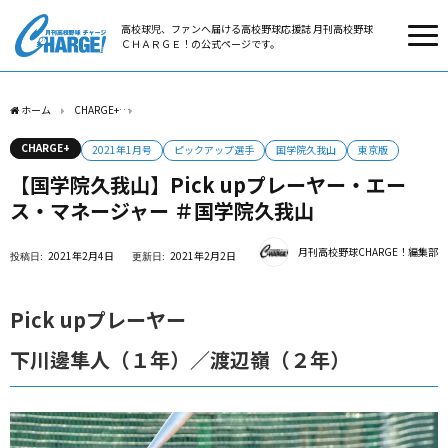
高校球児、ファンへ届ける高校野球応援誌 月刊高校野球
ＣＨＡＲＧＥ！の公式ページです。
ホーム
CHARGE+
【国学院久我山】Pick upプレーヤー・エース・マネージャー ＃国
CHARGE+
2021年1月号
ピックアップ選手
国学院久我山
東京版
【国学院久我山】Pick upプレーヤー・エー
ス・マネージャー ＃国学院久我山
月刊高校野球CHARGE！編集部
2021年2月4日
2021年2月2日
Pick upプレーヤー
下川邊隼人（１年）／渡辺嶺（２年）