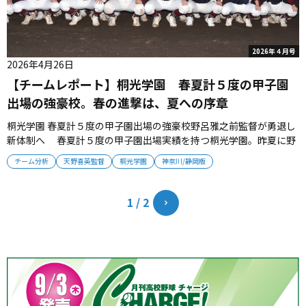
2026年４月号
2026年4月26日
【チームレポート】桐光学園 春夏計５度の甲子園
出場の強豪校。春の進撃は、夏への序章
桐光学園 春夏計５度の甲子園出場の強豪校野呂雅之前監督が勇退し
新体制へ 春夏計５度の甲子園出場実績を持つ桐光学園。昨夏に野
呂雅之前監督が勇退し、昨秋からはOB天野喜英監督が指揮を引き継
チーム分析
天野喜英監督
桐光学園
神奈川/静岡版
いだ。新たな指導体制となったチームは、2012年夏以来の甲子園出
場へ向けて牙を研ぐ。（取材・伊藤寿学） ■OB天野監督へバトン
がつなが...
1 / 2