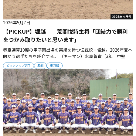
2026年４月号
2026年5月7日
【PICKUP】堀越 荒関悦詩主将「団結力で勝利
をつかみ取りたいと思います」
春夏通算10度の甲子園出場の実績を持つ伝統校・堀越。2026年夏へ
向かう選手たちを紹介する。 （キーマン）水島蒼貴（3年＝中堅
手）昨夏にメンバー入りし勝負強い打撃をみせた左の好打者。１番
ピックアップ選手
堀越
東京版
としてスイッチ役となる。 田中蓮珠（2年＝一塁手）中学時代は陸
上400メートルで都５位の記録を持つ異色の強打者で、未知なる可
能性を秘め...