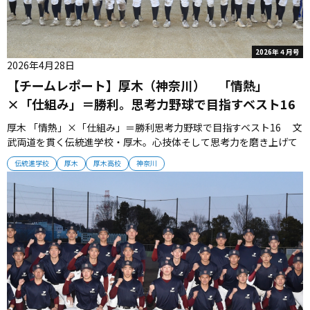
2026年４月号
2026年4月28日
【チームレポート】厚木（神奈川） 「情熱」
×「仕組み」＝勝利。思考力野球で目指すベスト16
厚木 「情熱」×「仕組み」＝勝利思考力野球で目指すベスト16 文
武両道を貫く伝統進学校・厚木。心技体そして思考力を磨き上げて
2026年夏へ挑む。 ■目標達成のためのアプローチ 県下屈指の伝
伝統進学校
厚木
厚木高校
神奈川
統進学校・厚木は、2014、2016年夏にベスト16進出を果たすな
ど、クレバーな戦いをみせてきた。一昨年、昨年夏はともに３回戦
で...