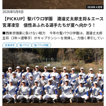
2026年４月号
2026年5月9日
【PICKUP】聖パウロ学園 渡邉丈太郎主将＆エース
宮澤凌空 個性あふれる選手たちが夏へ向かう！
■西東京強豪に負けない戦力 今年の聖パウロ学園は、渡邉丈太郎
主将（3年＝遊撃手）がキャプテンシーを発揮し、力強く牽引してい
る。甲子園出場のためにチーム改革を実行。これまでのチーム内の
宮澤凌空
聖パウロ
聖パウロ学園
慣習を見直して勝俣監督に提言、戦う集団に生まれ変わっている。
渡邉主将は「自分は甲子園初出場を果たすために聖パウロを選ん
だ。甲子園に行く...