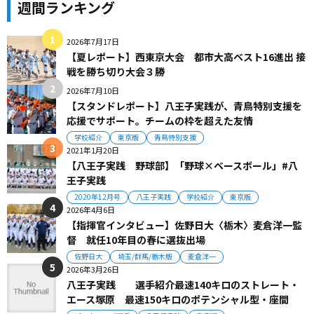
週間ランキング
2026年7月17日
【夏レポート】西東京大会 都市大高ベスト16進出 接
戦を勝ち切り大会３勝
2026年7月10日
【スタンドレポート】八王子実践が、青鳥特別支援を
応援でサポート。チームの枠を超えた友情
学校紹介
東京版
青鳥特別支援
2021年1月20日
【八王子実践 野球部】「野球×ベースボール」#八
王子実践
2020年12月号
八王子実践
学校紹介
東京版
2026年4月6日
【指揮官インタビュー】佐野日大〈栃木〉麦倉洋一監
督 就任10年目の春に選抜出場
佐野日大
埼玉/群馬/栃木版
麦倉洋一
2026年3月26日
八王子実践 選手紹介最速140キロのストレート・
エース塚原 最速150キロのポテンシャル型・座間