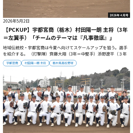
2026年４月号
2026年5月2日
【PCKUP】宇都宮商（栃木）村田陽一朗 主将（3年
＝左翼手）「チームのテーマは『凡事徹底』」
地域伝統校・宇都宮商は今夏へ向けてスケールアップを狙う。選手
を紹介する。 （打撃陣）齊藤大翔（3年＝中堅手）添野遼平（３年
＝遊撃手）村田陽一朗（３年＝左翼手）君島涼太（3年＝右翼手）高
宇都宮商
村田陽一朗 主将
栃木県高校野球
い出塁率を誇る齊藤、添野の１・２番コンビがチャンスを演出し村
田、君島のクリーンアップで得点につなげる。冬を越えて打撃陣は
パワーアップ。添...