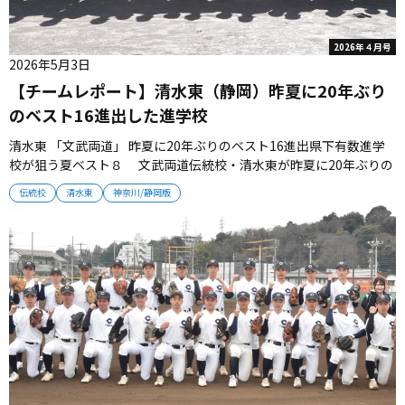
2026年４月号
2026年5月3日
【チームレポート】清水東（静岡）昨夏に20年ぶり
のベスト16進出した進学校
清水東 「文武両道」 昨夏に20年ぶりのベスト16進出県下有数進学
校が狙う夏ベスト８ 文武両道伝統校・清水東が昨夏に20年ぶりの
ベスト16進出となった。2026年のチームは、先輩たちの戦いを継承
伝統校
清水東
神奈川/静岡版
し、超えていく。（取材・栗山司） ■機動力を武器に得点につなげ
る 昨夏はアンダースローのエース・疋田岳土と主将・吉添泰智
の...