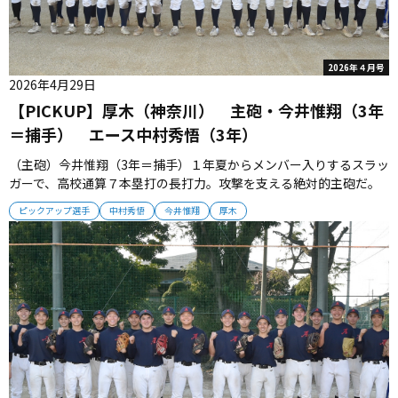
2026年４月号
2026年4月29日
【PICKUP】厚木（神奈川） 主砲・今井惟翔（3年
＝捕手） エース中村秀悟（3年）
（主砲）今井惟翔（3年＝捕手）１年夏からメンバー入りするスラッ
ガーで、高校通算７本塁打の長打力。攻撃を支える絶対的主砲だ。
（キーマン）岡本広大（3年＝遊撃手）広い守備エリアと堅実なグラ
ピックアップ選手
中村秀悟
今井惟翔
厚木
ブさばきで守備を支えるショートストップ。攻守で役割を遂行する
キーマンだ。 （投手陣）蓑輪一翔（3年）中村秀悟（3年）野口琢磨
（3年）蓑...