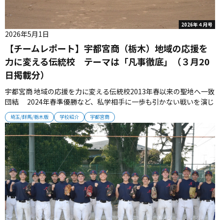
2026年４月号
2026年5月1日
【チームレポート】宇都宮商（栃木）地域の応援を
力に変える伝統校 テーマは「凡事徹底」（３月20
日掲載分）
宇都宮商 地域の応援を力に変える伝統校2013年春以来の聖地へ一致
団結 2024年春準優勝など、私学相手に一歩も引かない戦いを演じ
る宇都宮商。４度の甲子園出場を誇る地域伝統校は、2013年春以来
埼玉/群馬/栃木版
学校紹介
宇都宮商
の聖地へ、力強く舵を切っていく。 ■難関突破のために必要なもの
は？ 1923年夏の甲子園初出場以降、選抜へ３度出場している...