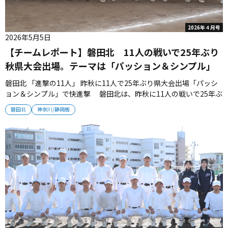
2026年４月号
2026年5月5日
【チームレポート】磐田北 11人の戦いで25年ぶり
秋県大会出場。テーマは「パッション＆シンプル」
磐田北 「進撃の11人」 昨秋に11人で25年ぶり県大会出場「パッシ
ョン＆シンプル」で快進撃 磐田北は、昨秋に11人の戦いで25年ぶ
りの県大会出場を果たした。情熱を秘めた選手たちは「パッション
磐田北
神奈川/静岡版
＆シンプル」をテーマに夏の勝利を目指していく。（取材・栗山
司） ■秋は連続の逆転勝利！ 選手11人で臨んだ昨秋。ミラクルの
連続...