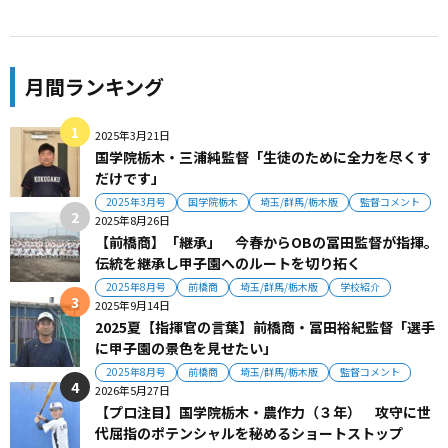
月間ランキング
2025年3月21日
国学院栃木・三浦純監督「生徒のために全力を尽くす
だけです」
2025年3月号
国学院栃木
埼玉/群馬/栃木版
監督コメント
2025年8月26日
【前橋商】「継承」 今春からOBの冨田監督が指揮。
伝統を継承し甲子園へのルートを切り拓く
2025年8月号
前橋商
埼玉/群馬/栃木版
学校紹介
2025年9月14日
2025夏【指揮官の言葉】前橋商・冨田裕紀監督「選手
に甲子園の景色を見せたい」
2025年8月号
前橋商
埼玉/群馬/栃木版
監督コメント
2026年5月27日
【プロ注目】国学院栃木・農作力（３年） 攻守に世
代屈指のポテンシャルを秘めるショートストップ