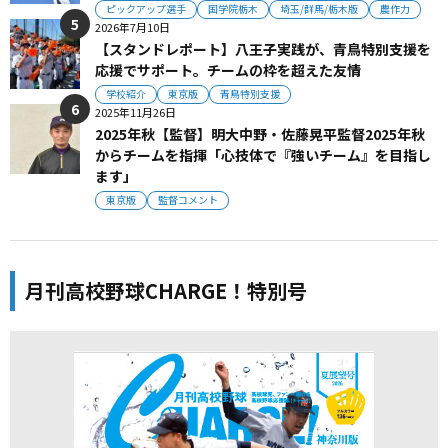
ピックアップ選手
国学院栃木
埼玉/群馬/栃木版
農作力
2026年7月10日
【スタンドレポート】八王子実践が、青鳥特別支援を
応援でサポート。チームの枠を超えた友情
学校紹介
東京版
青鳥特別支援
2025年11月26日
2025年秋【監督】明大中野・佐藤晃平監督2025年秋
からチームを指揮「心技体で『強いチーム』を目指し
ます」
東京版
監督コメント
月刊高校野球CHARGE！特別号