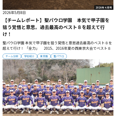
2026年４月号
2026年5月8日
【チームレポート】聖パウロ学園 本気で甲子園を
狙う覚悟と意思。過去最高のベスト８を超えて行
け！
聖パウロ学園 本気で甲子園を狙う覚悟と意思過去最高のベスト８を
超えて行け！ 「全力」 2015、2016年夏の西東京大会でベスト８
進出を果たした聖パウロ学園。あれから10年、チームは再び神宮球
チーム分析
学校紹介
東京版
聖パウロ
場（準々決勝以上）を目指して戦っていく。 ■昨秋は２回戦で岩倉
を撃破 個性あふれる選手たちが、グラウンドで持てる力を発揮し
て...