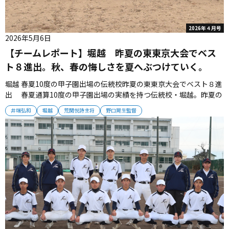
2026年４月号
2026年5月6日
【チームレポート】堀越 昨夏の東東京大会でベス
ト８進出。秋、春の悔しさを夏へぶつけていく。
堀越 春夏10度の甲子園出場の伝統校昨夏の東東京大会でベスト８進
出 春夏通算10度の甲子園出場の実績を持つ伝統校・堀越。昨夏の
東東京大会でベスト８となったチームは、再び甲子園へのルートが
井端弘和
堀越
荒関悦詩主将
野口晃生監督
見えてきた。 ■昨夏は３回戦で第１シードを撃破 1969年春の選
抜で準優勝となるなど、輝かしい実績を持つ堀越。1980〜1990年...