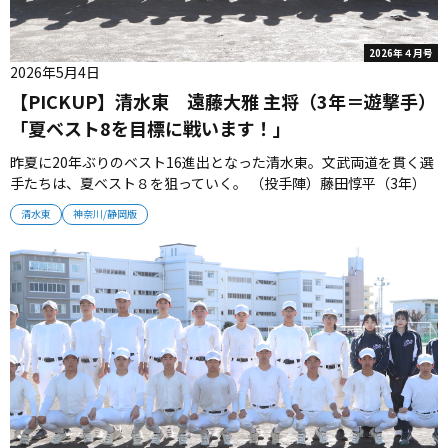
2026年４月号
2026年5月4日
【PICKUP】清水東 遠藤大雅 主将（3年＝遊撃手）
「夏ベスト8を目標に戦います！」
昨夏に20年ぶりのベスト16進出となった清水東。文武両道を貫く選
手たちは、夏ベスト８を狙っていく。 （投手陣）藤田惇平（3年）
尾関良介（3年）藤田は右のスリークォーターから制球力良く投げ込
清水東
神奈川/静岡版
む。最速125キロながら、打者のタイミングを外すクセ球が武器。
リリーフでの起用が見込まれ、「ピンチの場面でチームの雰囲気を
変えたい」...